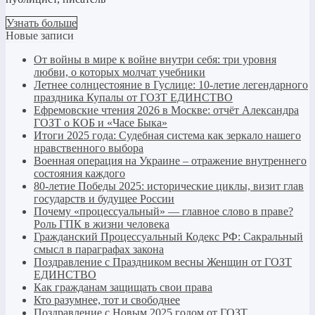
Узнать больше
Новые записи
От войны в мире к войне внутри себя: три уровня
любви, о которых молчат учебники
Летнее солнцестояние в Гуслице: 10-летие легендарного
праздника Купалы от ГОЗТ ЕДИНСТВО
Ефремовские чтения 2026 в Москве: отчёт Александра
ГОЗТ о КОБ и «Часе Быка»
Итоги 2025 года: Судебная система как зеркало нашего
нравственного выбора
Военная операция на Украине – отражение внутреннего
состояния каждого
80-летие Победы 2025: исторические циклы, визит глав
государств и будущее России
Почему «процессуальный» — главное слово в праве?
Роль ГПК в жизни человека
Гражданский Процессуальный Кодекс РФ: Сакральный
смысл в параграфах закона
Поздравление с Праздником весны Женщин от ГОЗТ
ЕДИНСТВО
Как гражданам защищать свои права
Кто разумнее, тот и свободнее
Поздравление с Новым 2025 годом от ГОЗТ