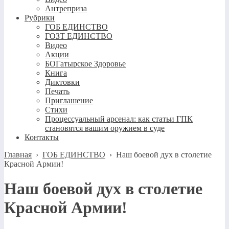
Антреприза
Рубрики
ГОБ ЕДИНСТВО
ГОЗТ ЕДИНСТВО
Видео
Акции
БОГатырское Здоровье
Книга
Диктовки
Печать
Приглашение
Стихи
Процессуальный арсенал: как статьи ГПК
становятся вашим оружием в суде
Контакты
Главная
›
ГОБ ЕДИНСТВО
›
Наш боевой дух в столетие
Красной Армии!
Наш боевой дух в столетие
Красной Армии!