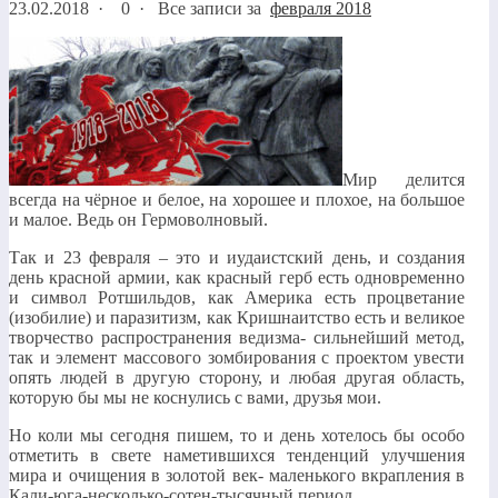
23.02.2018
·
0 ·
Все записи за
февраля 2018
Мир делится
всегда на чёрное и белое, на хорошее и плохое, на большое
и малое. Ведь он Гермоволновый.
Так и 23 февраля – это и иудаистский день, и создания
день красной армии, как красный герб есть одновременно
и символ Ротшильдов, как Америка есть процветание
(изобилие) и паразитизм, как Кришнаитство есть и великое
творчество распространения ведизма- сильнейший метод,
так и элемент массового зомбирования с проектом увести
опять людей в другую сторону, и любая другая область,
которую бы мы не коснулись с вами, друзья мои.
Но коли мы сегодня пишем, то и день хотелось бы особо
отметить в свете наметившихся тенденций улучшения
мира и очищения в золотой век- маленького вкрапления в
Кали-юга-несколько-сотен-тысячный период.