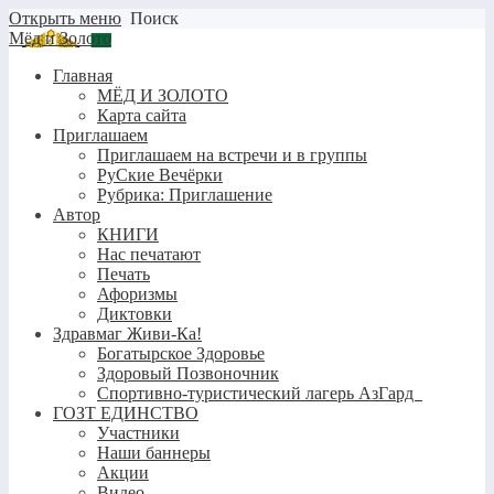
Открыть меню
Поиск
Мёд и Золото
Главная
МЁД И ЗОЛОТО
Карта сайта
Приглашаем
Приглашаем на встречи и в группы
РуСкие Вечёрки
Рубрика: Приглашение
Автор
КНИГИ
Нас печатают
Печать
Афоризмы
Диктовки
Здравмаг Живи-Ка!
Богатырское Здоровье
Здоровый Позвоночник
Спортивно-туристический лагерь АзГард
ГОЗТ ЕДИНСТВО
Участники
Наши баннеры
Акции
Видео