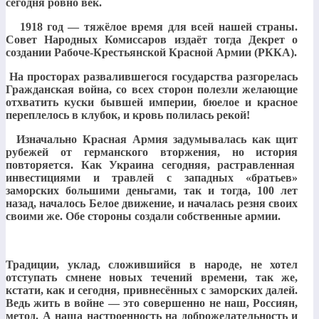
сегодня ровно век.
1918 год — тяжёлое время для всей нашей страны.
Совет Народных Комиссаров издаёт тогда Декрет о
создании Рабоче-Крестьянской Красной Армии (РККА).
На просторах развалившегося государства разгорелась
Гражданская война, со всех сторон полезли желающие
отхватить куски бывшей империи, бюелое и красное
переплелось в клубок, и кровь полилась рекой!
Изначально Красная Армия задумывалась как щит
рубежей от германского вторжения, но история
повторяется. Как Украина сегодняя, растравленная
инвестициями и травлей с западных «братьев»
заморских большими деньгами, так и тогда, 100 лет
назад, началось Белое движение, и началась резня своих
своими же. Обе стороны создали собственные армии.
Традиции, уклад, сложившийся в народе, не хотел
отступать смнене новых течений времени, так же,
кстати, как и сегодня, привнесённых с заморских далей.
Ведь жить в войне — это совершенно не наш, Россиян,
метод. А наша настроенность на доброжелательность и