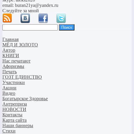
email: buran21ya@yandex.ru
Следуйте за мной
Найти:
Главная
МЁД И ЗОЛОТО
Автор
КНИГИ
Нас печатают
Афоризмы
Печать
ГОЗТ ЕДИНСТВО
Участники
Акции
Видео
Богатырское Здоровье
Антреприза
НОВОСТИ
Контакты
Карта сайта
Наши баннеры
Стихи