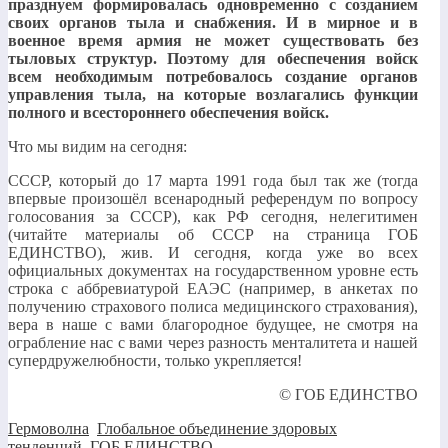
празднуем формировалась одновременно с созданием
своих органов тыла и снабжения. И в мирное и в
военное время армия не может существовать без
тыловых структур. Поэтому для обеспечения войск
всем необходимым потребовалось создание органов
управления тыла, на которые возлагались функции
полного и всестороннего обеспечения войск.
Что мы видим на сегодня:
СССР, который до 17 марта 1991 года был так же (тогда
впервые произошёл всенародный референдум по вопросу
голосования за СССР), как РФ сегодня, нелегитимен
(читайте материалы об СССР на страница ГОБ
ЕДИНСТВО), жив. И сегодня, когда уже во всех
официальных документах на государственном уровне есть
строка с аббревиатурой ЕАЭС (например, в анкетах по
получению страхового полиса медицинского страхования),
вера в наше с вами благородное будущее, не смотря на
ограбление нас с вами через разность менталитета и нашей
супердружелюбности, только укрепляется!
© ГОБ ЕДИНСТВО
Гермоволна
,
Глобальное объединение здоровых
тенденций
,
ГОБ ЕДИНСТВО