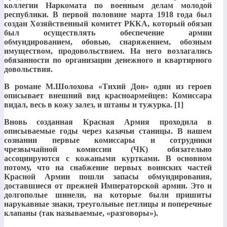
коллегии Наркомата по военным делам молодой
республики. В первой половине марта 1918 года был
создан Хозяйственный комитет РККА, который обязан
был осуществлять обеспечение армии
обмундированием, обовью, снаряжением, обозным
имуществом, продовольствием. На него возлагались
обязанности по организации денежного и квартирного
довольствия.
В романе М.Шолохова «Тихий Дон» один из героев
описывает внешний вид красноармейцев: Комиссара
видал, весь в кожу залез, и штаны и тужурка. [1]
Вновь созданная Красная Армия проходила в
описываемые годы через казачьи станицы. В нашем
сознании первые комиссары и сотрудники
чрезвычайной комиссии (ЧК) обязательно
ассоциируются с кожаными куртками. В основном
потому, что на снабжение первых воинских частей
Красной Армии пошли запасы обмундирования,
доставшиеся от прежней Императорской армии. Это и
долгополые шинели, на которые были пришиты
нарукавные знаки, треугольные петлицы и поперечные
клапаны (так называемые, «разговоры»).