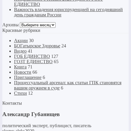
ЕДИНСТВО
Важность владения юриспруденцией на сегодняшний
день гражданам России
Архивы
Архивы
Красивые рубрики
Акции
30
БОГатырское Здоровье
24
Видео
41
ГОБ ЕДИНСТВО
127
ГОЗТ ЕДИНСТВО
65
Книга
71
Новости
66
Приглашение
6
Процессуальный арсенал: как статьи ГПК становятся
вашим оружием в суде
6
Стихи
12
Контакты
Александр Губанищев
политический эксперт, публицист, писатель
skype: aleks2020