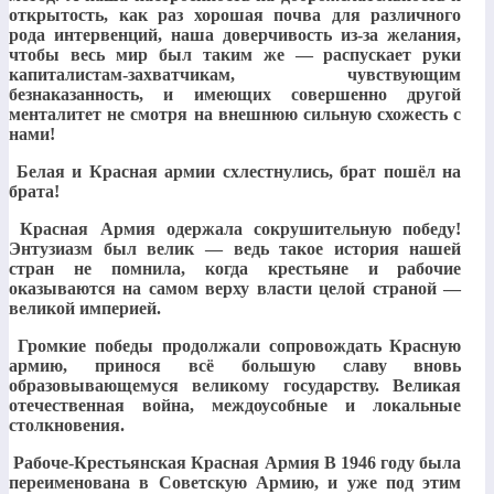
открытость, как раз хорошая почва для различного
рода интервенций, наша доверчивость из-за желания,
чтобы весь мир был таким же — распускает руки
капиталистам-захватчикам, чувствующим
безнаказанность, и имеющих совершенно другой
менталитет не смотря на внешнюю сильную схожесть с
нами!
Белая и Красная армии схлестнулись, брат пошёл на
брата!
Красная Армия одержала сокрушительную победу!
Энтузиазм был велик — ведь такое история нашей
стран не помнила, когда крестьяне и рабочие
оказываются на самом верху власти целой страной —
великой империей.
Громкие победы продолжали сопровождать Красную
армию, принося всё большую славу вновь
образовывающемуся великому государству. Великая
отечественная война, междоусобные и локальные
столкновения.
Рабоче-Крестьянская Красная Армия В 1946 году была
переименована в Советскую Армию, и уже под этим