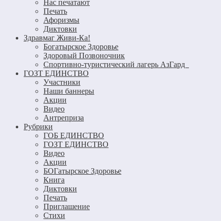
Нас печатают
Печать
Афоризмы
Диктовки
Здравмаг Живи-Ка!
Богатырское Здоровье
Здоровый Позвоночник
Спортивно-туристический лагерь АзГард
ГОЗТ ЕДИНСТВО
Участники
Наши баннеры
Акции
Видео
Антреприза
Рубрики
ГОБ ЕДИНСТВО
ГОЗТ ЕДИНСТВО
Видео
Акции
БОГатырское Здоровье
Книга
Диктовки
Печать
Приглашение
Стихи