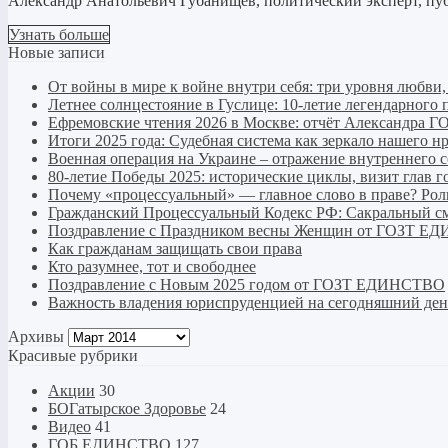
Александр Анатольевич Губанищев, политический эксперт, пуб
Узнать больше
Новые записи
От войны в мире к войне внутри себя: три уровня любви
Летнее солнцестояние в Гуслице: 10-летие легендарно
Ефремовские чтения 2026 в Москве: отчёт Александра Г
Итоги 2025 года: Судебная система как зеркало нашего н
Военная операция на Украине – отражение внутреннего 
80-летие Победы 2025: исторические циклы, визит глав г
Почему «процессуальный» — главное слово в праве? Рол
Гражданский Процессуальный Кодекс РФ: Сакральный см
Поздравление с Праздником весны Женщин от ГОЗТ 
Как гражданам защищать свои права
Кто разумнее, тот и свободнее
Поздравление с Новым 2025 годом от ГОЗТ ЕДИНСТВО
Важность владения юриспруденцией на сегодняшний ден
Архивы
Архивы
Красивые рубрики
Акции
30
БОГатырское Здоровье
24
Видео
41
ГОБ ЕДИНСТВО
127