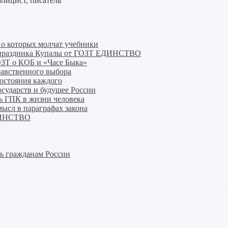
лицист, писатель
, о которых молчат учебники
го праздника Купалы от ГОЗТ ЕДИНСТВО
ОЗТ о КОБ и «Часе Быка»
равственного выбора
состояния каждого
осударств и будущее России
ь ГПК в жизни человека
ысл в параграфах закона
ЕДИНСТВО
ь гражданам России