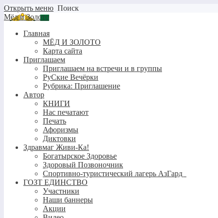
Открыть меню
Поиск
Мёд и Золото
Главная
МЁД И ЗОЛОТО
Карта сайта
Приглашаем
Приглашаем на встречи и в группы
РуСкие Вечёрки
Рубрика: Приглашение
Автор
КНИГИ
Нас печатают
Печать
Афоризмы
Диктовки
Здравмаг Живи-Ка!
Богатырское Здоровье
Здоровый Позвоночник
Спортивно-туристический лагерь АзГард
ГОЗТ ЕДИНСТВО
Участники
Наши баннеры
Акции
Видео