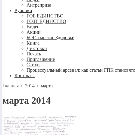
Антреприза
Рубрики
ГОБ ЕДИНСТВО
ГОЗТ ЕДИНСТВО
Видео
Акции
БОГатырское Здоровье
Книга
Диктовки
Печать
Приглашение
Стихи
Процессуальный арсенал: как статьи ГПК становят
Контакты
Главная
›
2014
›
марта
марта 2014