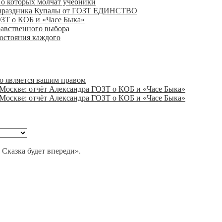
, о которых молчат учебники
го праздника Купалы от ГОЗТ ЕДИНСТВО
ОЗТ о КОБ и «Часе Быка»
равственного выбора
состояния каждого
о является вашим правом
 Москве: отчёт Александра ГОЗТ о КОБ и «Часе Быка»
 Москве: отчёт Александра ГОЗТ о КОБ и «Часе Быка»
 Сказка будет впереди».