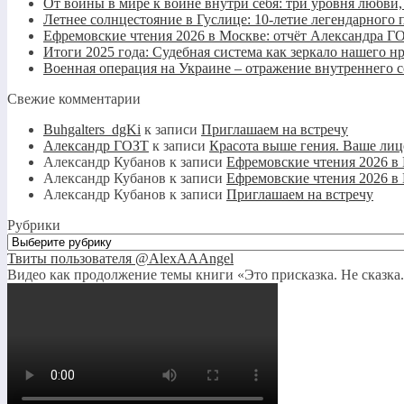
От войны в мире к войне внутри себя: три уровня любви
Летнее солнцестояние в Гуслице: 10-летие легендарно
Ефремовские чтения 2026 в Москве: отчёт Александра Г
Итоги 2025 года: Судебная система как зеркало нашего н
Военная операция на Украине – отражение внутреннего 
Свежие комментарии
Buhgalters_dgKi
к записи
Приглашаем на встречу
Александр ГОЗТ
к записи
Красота выше гения. Ваше лиц
Александр Кубанов
к записи
Ефремовские чтения 2026 в
Александр Кубанов
к записи
Ефремовские чтения 2026 в
Александр Кубанов
к записи
Приглашаем на встречу
Рубрики
Рубрики
Твиты пользователя @AlexAAAngel
Видео как продолжение темы книги «Это присказка. Не сказка.