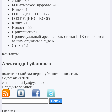
Акции
30
БОГатырское Здоровье
24
Видео
41
ГОБ ЕДИНСТВО
127
ГОЗТ ЕДИНСТВО
65
Книга
71
Новости
66
Приглашение
6
Процессуальный арсенал: как статьи ГПК становятся
вашим оружием в суде
6
Стихи
12
Контакты
Александр Губанищев
политический эксперт, публицист, писатель
skype: aleks2020
email: buran21ya@yandex.ru
Следуйте за мной
Найти:
Главная