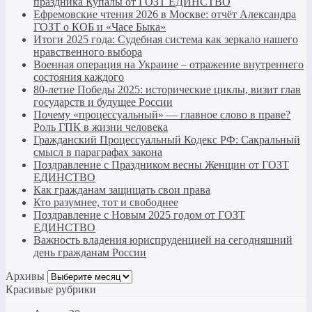
праздника Купалы от ГОЗТ ЕДИНСТВО
Ефремовские чтения 2026 в Москве: отчёт Александра
ГОЗТ о КОБ и «Часе Быка»
Итоги 2025 года: Судебная система как зеркало нашего
нравственного выбора
Военная операция на Украине – отражение внутреннего
состояния каждого
80-летие Победы 2025: исторические циклы, визит глав
государств и будущее России
Почему «процессуальный» — главное слово в праве?
Роль ГПК в жизни человека
Гражданский Процессуальный Кодекс РФ: Сакральный
смысл в параграфах закона
Поздравление с Праздником весны Женщин от ГОЗТ
ЕДИНСТВО
Как гражданам защищать свои права
Кто разумнее, тот и свободнее
Поздравление с Новым 2025 годом от ГОЗТ
ЕДИНСТВО
Важность владения юриспруденцией на сегодняшний
день гражданам России
Архивы
Архивы
Красивые рубрики