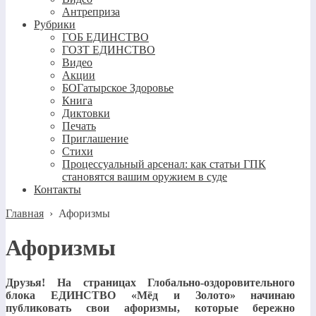
Антреприза
Рубрики
ГОБ ЕДИНСТВО
ГОЗТ ЕДИНСТВО
Видео
Акции
БОГатырское Здоровье
Книга
Диктовки
Печать
Приглашение
Стихи
Процессуальный арсенал: как статьи ГПК
становятся вашим оружием в суде
Контакты
Главная
›
Афоризмы
Афоризмы
Друзья! На страницах Глобально-оздоровительного
блока ЕДИНСТВО «Мёд и Золото» начинаю
публиковать свои афоризмы, которые бережно