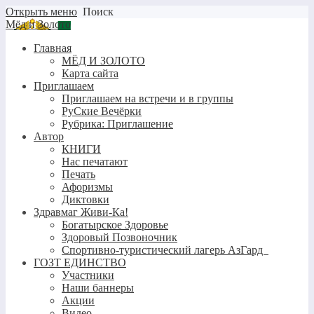
Открыть меню
Поиск
Мёд и Золото
Главная
МЁД И ЗОЛОТО
Карта сайта
Приглашаем
Приглашаем на встречи и в группы
РуСкие Вечёрки
Рубрика: Приглашение
Автор
КНИГИ
Нас печатают
Печать
Афоризмы
Диктовки
Здравмаг Живи-Ка!
Богатырское Здоровье
Здоровый Позвоночник
Спортивно-туристический лагерь АзГард
ГОЗТ ЕДИНСТВО
Участники
Наши баннеры
Акции
Видео