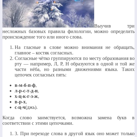
Выучив три
несложных базовых правила филологии, можно определить
происхождение того или иного слова.
На гласные в слове можно внимания не обращать,
главное – костяк согласных.
Согласные чётко группируются по месту образования во
рту — например, Л, Р, Н образуются в одной и той же
части нёба, но разными движениями языка. Таких
цепочек согласных пять:
в-м-б-п-ф
,
л-р-с-т-д-н
,
х-ц-к-г-з-ж
,
в-р-х
,
с-ц-ч
(джь).
Когда слово заимствуется, возможна замена букв в
соответствии с этими цепочками.
3. При переходе слова в другой язык оно может только