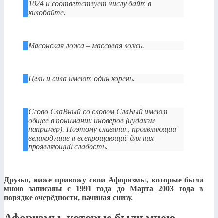
1024 и соответствует числу байт в
килобайте.
Масонская ложа – массовая ложь.
Цель и сила имеют один корень.
Слово СлаВный со словом СлаБый имеют
общее в понимании иноверов (иудаизм
например). Поэтому славянин, проявляющий
великодушие и всепрощающий для них –
проявляющий слабость.
Друзья, ниже привожу свои Афоризмы, которые были
мною записаны с 1991 года до Марта 2003 года в
порядке очерёдности, начиная снизу.
Афоризмы, которые были мною