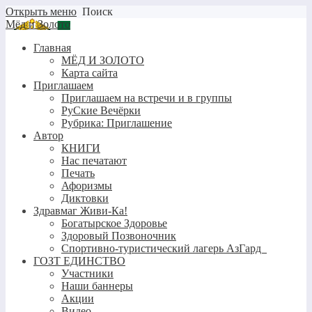
Открыть меню
Поиск
Мёд и Золото
Главная
МЁД И ЗОЛОТО
Карта сайта
Приглашаем
Приглашаем на встречи и в группы
РуСкие Вечёрки
Рубрика: Приглашение
Автор
КНИГИ
Нас печатают
Печать
Афоризмы
Диктовки
Здравмаг Живи-Ка!
Богатырское Здоровье
Здоровый Позвоночник
Спортивно-туристический лагерь АзГард
ГОЗТ ЕДИНСТВО
Участники
Наши баннеры
Акции
Видео