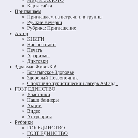
МЁД И ЗОЛОТО
Карта сайта
Приглашаем
Приглашаем на встречи и в группы
РуСкие Вечёрки
Рубрика: Приглашение
Автор
КНИГИ
Нас печатают
Печать
Афоризмы
Диктовки
Здравмаг Живи-Ка!
Богатырское Здоровье
Здоровый Позвоночник
Спортивно-туристический лагерь АзГард
ГОЗТ ЕДИНСТВО
Участники
Наши баннеры
Акции
Видео
Антреприза
Рубрики
ГОБ ЕДИНСТВО
ГОЗТ ЕДИНСТВО