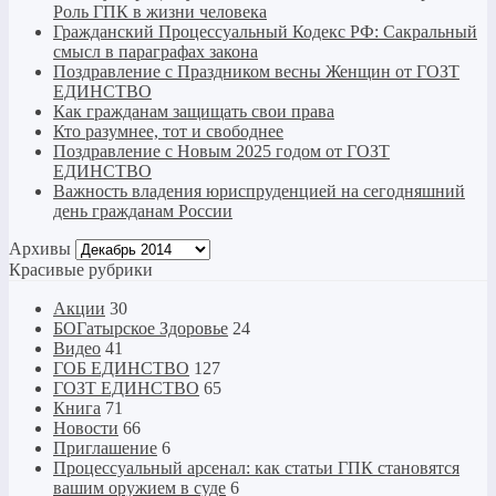
Роль ГПК в жизни человека
Гражданский Процессуальный Кодекс РФ: Сакральный
смысл в параграфах закона
Поздравление с Праздником весны Женщин от ГОЗТ
ЕДИНСТВО
Как гражданам защищать свои права
Кто разумнее, тот и свободнее
Поздравление с Новым 2025 годом от ГОЗТ
ЕДИНСТВО
Важность владения юриспруденцией на сегодняшний
день гражданам России
Архивы
Архивы
Красивые рубрики
Акции
30
БОГатырское Здоровье
24
Видео
41
ГОБ ЕДИНСТВО
127
ГОЗТ ЕДИНСТВО
65
Книга
71
Новости
66
Приглашение
6
Процессуальный арсенал: как статьи ГПК становятся
вашим оружием в суде
6