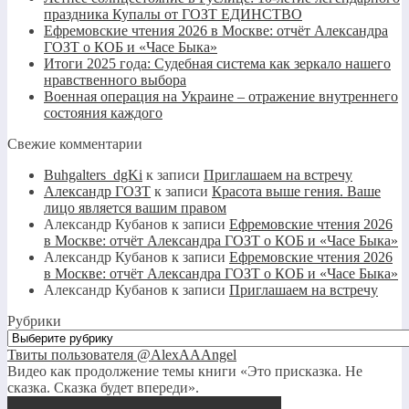
праздника Купалы от ГОЗТ ЕДИНСТВО
Ефремовские чтения 2026 в Москве: отчёт Александра
ГОЗТ о КОБ и «Часе Быка»
Итоги 2025 года: Судебная система как зеркало нашего
нравственного выбора
Военная операция на Украине – отражение внутреннего
состояния каждого
Свежие комментарии
Buhgalters_dgKi
к записи
Приглашаем на встречу
Александр ГОЗТ
к записи
Красота выше гения. Ваше
лицо является вашим правом
Александр Кубанов
к записи
Ефремовские чтения 2026
в Москве: отчёт Александра ГОЗТ о КОБ и «Часе Быка»
Александр Кубанов
к записи
Ефремовские чтения 2026
в Москве: отчёт Александра ГОЗТ о КОБ и «Часе Быка»
Александр Кубанов
к записи
Приглашаем на встречу
Рубрики
Рубрики
Твиты пользователя @AlexAAAngel
Видео как продолжение темы книги «Это присказка. Не
сказка. Сказка будет впереди».