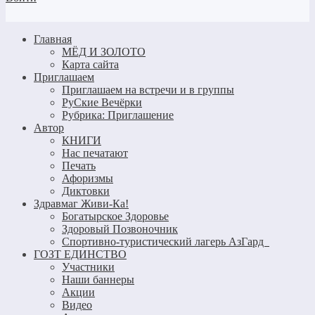
Главная
МЁД И ЗОЛОТО
Карта сайта
Приглашаем
Приглашаем на встречи и в группы
РуСкие Вечёрки
Рубрика: Приглашение
Автор
КНИГИ
Нас печатают
Печать
Афоризмы
Диктовки
Здравмаг Живи-Ка!
Богатырское Здоровье
Здоровый Позвоночник
Спортивно-туристический лагерь АзГард
ГОЗТ ЕДИНСТВО
Участники
Наши баннеры
Акции
Видео