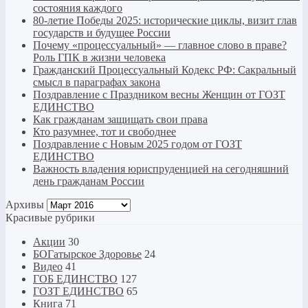
состояния каждого
80-летие Победы 2025: исторические циклы, визит глав
государств и будущее России
Почему «процессуальный» — главное слово в праве?
Роль ГПК в жизни человека
Гражданский Процессуальный Кодекс РФ: Сакральный
смысл в параграфах закона
Поздравление с Праздником весны Женщин от ГОЗТ
ЕДИНСТВО
Как гражданам защищать свои права
Кто разумнее, тот и свободнее
Поздравление с Новым 2025 годом от ГОЗТ
ЕДИНСТВО
Важность владения юриспруденцией на сегодняшний
день гражданам России
Архивы
Архивы
Красивые рубрики
Акции
30
БОГатырское Здоровье
24
Видео
41
ГОБ ЕДИНСТВО
127
ГОЗТ ЕДИНСТВО
65
Книга
71