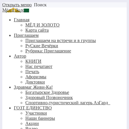
Открыть меню
Поиск
Мёд и Золото
Главная
МЁД И ЗОЛОТО
Карта сайта
Приглашаем
Приглашаем на встречи и в группы
РуСкие Вечёрки
Рубрика: Приглашение
Автор
КНИГИ
Нас печатают
Печать
Афоризмы
Диктовки
Здравмаг Живи-Ка!
Богатырское Здоровье
Здоровый Позвоночник
Спортивно-туристический лагерь АзГард
ГОЗТ ЕДИНСТВО
Участники
Наши баннеры
Акции
Видео