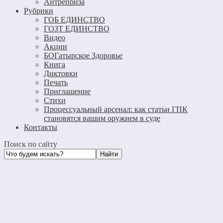
Антреприза
Рубрики
ГОБ ЕДИНСТВО
ГОЗТ ЕДИНСТВО
Видео
Акции
БОГатырское Здоровье
Книга
Диктовки
Печать
Приглашение
Стихи
Процессуальный арсенал: как статьи ГПК
становятся вашим оружием в суде
Контакты
Поиск по сайту