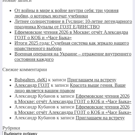
Новые записи
От войны в мире к войне внутри себя: три уровня
любви, о которых молчат учебники
Летнее солнцестояние в Гуслице: 10-летие легендарного
праздника Купалы от ГОЗТ ЕДИНСТВО
Ефремовские чтения 2026 в Москве: отчёт Александра
ГОЗТ о КОБ и «Часе Быка»
Итоги 2025 года: Судебная система как зеркало нашего
нравственного выбора
Военная операция на Украине – отражение внутреннего
состояния каждого
Свежие комментарии
Buhgalters_dgKi
к записи
Приглашаем на встречу
Александр ГОЗТ
к записи
Красота выше гения. Ваше
лицо является вашим правом
Александр Кубанов
к записи
Ефремовские чтения 2026
в Москве: отчёт Александра ГОЗТ о КОБ и «Часе Быка»
Александр Кубанов
к записи
Ефремовские чтения 2026
в Москве: отчёт Александра ГОЗТ о КОБ и «Часе Быка»
Александр Кубанов
к записи
Приглашаем на встречу
Рубрики
Рубрики