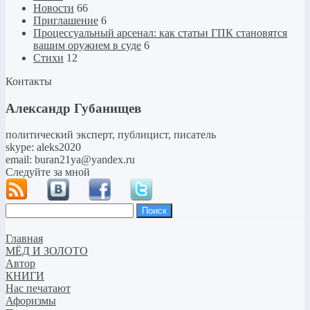
Новости
66
Приглашение
6
Процессуальный арсенал: как статьи ГПК становятся
вашим оружием в суде
6
Стихи
12
Контакты
Александр Губанищев
политический эксперт, публицист, писатель
skype: aleks2020
email: buran21ya@yandex.ru
Следуйте за мной
Найти:
Главная
МЁД И ЗОЛОТО
Автор
КНИГИ
Нас печатают
Афоризмы