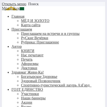
Открыть меню
Поиск
Мёд и Золото
Главная
МЁД И ЗОЛОТО
Карта сайта
Приглашаем
Приглашаем на встречи и в группы
РуСкие Вечёрки
Рубрика: Приглашение
Автор
КНИГИ
Нас печатают
Печать
Афоризмы
Диктовки
Здравмаг Живи-Ка!
Богатырское Здоровье
Здоровый Позвоночник
Спортивно-туристический лагерь АзГард
ГОЗТ ЕДИНСТВО
Участники
Наши баннеры
Акции
Видео