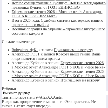
Летнее солнцестояние в Гуслице: 10-летие легендарного
праздника Купалы от ГОЗТ ЕДИНСТВО
Ефремовские чтения 2026 в Москве: отчёт Александра
ГОЗТ о КОБ и «Часе Быка»
Итоги 2025 года: Судебная система как зеркало нашего
нравственного выбора
Военная операция на Украине – отражение внутреннего
состояния каждого
Свежие комментарии
Buhgalters_dgKi
к записи
Приглашаем на встречу
Александр ГОЗТ
к записи
Красота выше гения. Ваше
лицо является вашим правом
Александр Кубанов
к записи
Ефремовские чтения 2026
в Москве: отчёт Александра ГОЗТ о КОБ и «Часе Быка»
Александр Кубанов
к записи
Ефремовские чтения 2026
в Москве: отчёт Александра ГОЗТ о КОБ и «Часе Быка»
Александр Кубанов
к записи
Приглашаем на встречу
Рубрики
Рубрики
Твиты пользователя @AlexAAAngel
Видео как продолжение темы книги «Это присказка. Не
сказка. Сказка будет впереди».