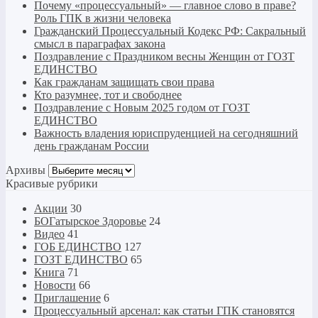
Почему «процессуальный» — главное слово в праве?
Роль ГПК в жизни человека
Гражданский Процессуальный Кодекс РФ: Сакральный
смысл в параграфах закона
Поздравление с Праздником весны Женщин от ГОЗТ
ЕДИНСТВО
Как гражданам защищать свои права
Кто разумнее, тот и свободнее
Поздравление с Новым 2025 годом от ГОЗТ
ЕДИНСТВО
Важность владения юриспруденцией на сегодняшний
день гражданам России
Архивы
Архивы
Красивые рубрики
Акции
30
БОГатырское Здоровье
24
Видео
41
ГОБ ЕДИНСТВО
127
ГОЗТ ЕДИНСТВО
65
Книга
71
Новости
66
Приглашение
6
Процессуальный арсенал: как статьи ГПК становятся