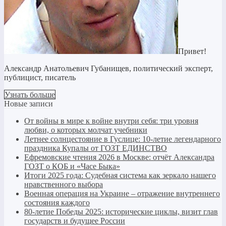
Привет!
Александр Анатольевич Губанищев, политический эксперт,
публицист, писатель
Узнать больше
Новые записи
От войны в мире к войне внутри себя: три уровня
любви, о которых молчат учебники
Летнее солнцестояние в Гуслице: 10-летие легендарного
праздника Купалы от ГОЗТ ЕДИНСТВО
Ефремовские чтения 2026 в Москве: отчёт Александра
ГОЗТ о КОБ и «Часе Быка»
Итоги 2025 года: Судебная система как зеркало нашего
нравственного выбора
Военная операция на Украине – отражение внутреннего
состояния каждого
80-летие Победы 2025: исторические циклы, визит глав
государств и будущее России