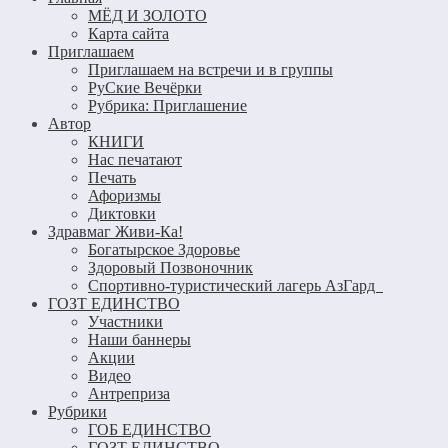
МЁД И ЗОЛОТО
Карта сайта
Приглашаем
Приглашаем на встречи и в группы
РуСкие Вечёрки
Рубрика: Приглашение
Автор
КНИГИ
Нас печатают
Печать
Афоризмы
Диктовки
Здравмаг Живи-Ка!
Богатырское Здоровье
Здоровый Позвоночник
Спортивно-туристический лагерь АзГард
ГОЗТ ЕДИНСТВО
Участники
Наши баннеры
Акции
Видео
Антреприза
Рубрики
ГОБ ЕДИНСТВО
ГОЗТ ЕДИНСТВО