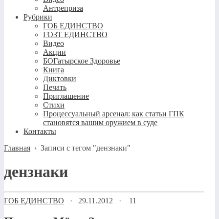
Антреприза
Рубрики
ГОБ ЕДИНСТВО
ГОЗТ ЕДИНСТВО
Видео
Акции
БОГатырское Здоровье
Книга
Диктовки
Печать
Приглашение
Стихи
Процессуальный арсенал: как статьи ГПК
становятся вашим оружием в суде
Контакты
Главная
›
Записи с тегом "дензнаки"
дензнаки
ГОБ ЕДИНСТВО
·
29.11.2012
·
11