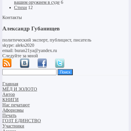
вашим оружием в суде
6
Стихи
12
Контакты
Александр Губанищев
политический эксперт, публицист, писатель
skype: aleks2020
email: buran21ya@yandex.ru
Следуйте за мной
Найти:
Главная
МЁД И ЗОЛОТО
Автор
КНИГИ
Нас печатают
Афоризмы
Печать
ГОЗТ ЕДИНСТВО
Участники