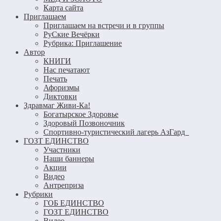
Карта сайта
Приглашаем
Приглашаем на встречи и в группы
РуСкие Вечёрки
Рубрика: Приглашение
Автор
КНИГИ
Нас печатают
Печать
Афоризмы
Диктовки
Здравмаг Живи-Ка!
Богатырское Здоровье
Здоровый Позвоночник
Спортивно-туристический лагерь АзГард
ГОЗТ ЕДИНСТВО
Участники
Наши баннеры
Акции
Видео
Антреприза
Рубрики
ГОБ ЕДИНСТВО
ГОЗТ ЕДИНСТВО
Видео