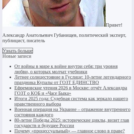
Привет!
Александр Анатольевич Губанищев, политический эксперт,
публицист, писатель
Узнать больше
Новые записи
От войны в мире к войне внутри себя: три уровня
любви, о которых молчат учебники
Летнее солнцестояние в Гуслице: 10-летие легендарного
праздника Купалы от ГОЗТ ЕДИНСТВО
Ефремовские чтения 2026 в Москве: отчёт Александра
ГОЗТ о КОБ и «Часе Быка»
Итоги 2025 года: Судебная система как зеркало нашего
нравственного выбора
Военная операция на Украине – отражение внутреннего
состояния каждого
80-летие Победы 2025: исторические циклы, визит глав
государств и будущее России
Почему «процессуальный» — главное слово в праве?