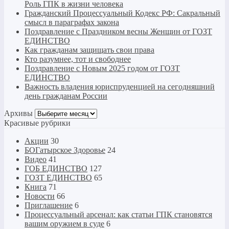
Роль ГПК в жизни человека
Гражданский Процессуальный Кодекс РФ: Сакральный
смысл в параграфах закона
Поздравление с Праздником весны Женщин от ГОЗТ
ЕДИНСТВО
Как гражданам защищать свои права
Кто разумнее, тот и свободнее
Поздравление с Новым 2025 годом от ГОЗТ
ЕДИНСТВО
Важность владения юриспруденцией на сегодняшний
день гражданам России
Архивы
Архивы
Красивые рубрики
Акции
30
БОГатырское Здоровье
24
Видео
41
ГОБ ЕДИНСТВО
127
ГОЗТ ЕДИНСТВО
65
Книга
71
Новости
66
Приглашение
6
Процессуальный арсенал: как статьи ГПК становятся
вашим оружием в суде
6