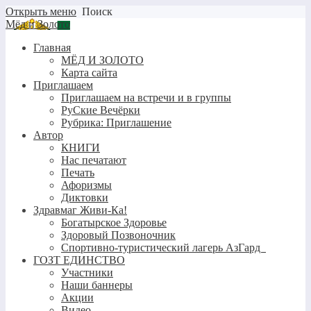
Открыть меню
Поиск
Мёд и Золото
Главная
МЁД И ЗОЛОТО
Карта сайта
Приглашаем
Приглашаем на встречи и в группы
РуСкие Вечёрки
Рубрика: Приглашение
Автор
КНИГИ
Нас печатают
Печать
Афоризмы
Диктовки
Здравмаг Живи-Ка!
Богатырское Здоровье
Здоровый Позвоночник
Спортивно-туристический лагерь АзГард
ГОЗТ ЕДИНСТВО
Участники
Наши баннеры
Акции
Видео