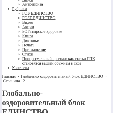
Антреприза
Рубрики
ГОБ ЕДИНСТВО
ГОЗТ ЕДИНСТВО
Видео
Акции
БОГатырское Здоровье
Книга
Диктовки
Печать
Приглашение
Стихи
Процессуальный арсенал: как статьи ГПК
становятся вашим оружием в суде
Контакты
Главная
›
Глобально-оздоровительный блок ЕДИНСТВО
›
Страница 12
Глобально-
оздоровительный блок
ЕДИНСТВО