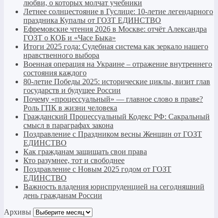
любви, о которых молчат учебники
Летнее солнцестояние в Гуслице: 10-летие легендарного
праздника Купалы от ГОЗТ ЕДИНСТВО
Ефремовские чтения 2026 в Москве: отчёт Александра
ГОЗТ о КОБ и «Часе Быка»
Итоги 2025 года: Судебная система как зеркало нашего
нравственного выбора
Военная операция на Украине – отражение внутреннего
состояния каждого
80-летие Победы 2025: исторические циклы, визит глав
государств и будущее России
Почему «процессуальный» — главное слово в праве?
Роль ГПК в жизни человека
Гражданский Процессуальный Кодекс РФ: Сакральный
смысл в параграфах закона
Поздравление с Праздником весны Женщин от ГОЗТ
ЕДИНСТВО
Как гражданам защищать свои права
Кто разумнее, тот и свободнее
Поздравление с Новым 2025 годом от ГОЗТ
ЕДИНСТВО
Важность владения юриспруденцией на сегодняшний
день гражданам России
Архивы
Архивы