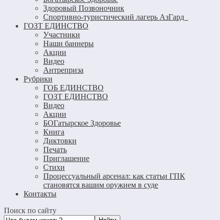
Здоровый Позвоночник
Спортивно-туристический лагерь АзГард
ГОЗТ ЕДИНСТВО
Участники
Наши баннеры
Акции
Видео
Антреприза
Рубрики
ГОБ ЕДИНСТВО
ГОЗТ ЕДИНСТВО
Видео
Акции
БОГатырское Здоровье
Книга
Диктовки
Печать
Приглашение
Стихи
Процессуальный арсенал: как статьи ГПК
становятся вашим оружием в суде
Контакты
Поиск по сайту