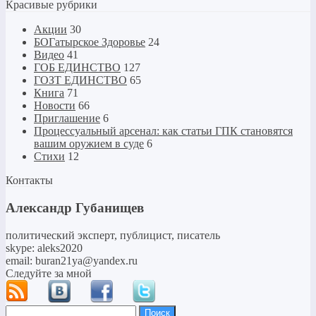
Красивые рубрики
Акции
30
БОГатырское Здоровье
24
Видео
41
ГОБ ЕДИНСТВО
127
ГОЗТ ЕДИНСТВО
65
Книга
71
Новости
66
Приглашение
6
Процессуальный арсенал: как статьи ГПК становятся
вашим оружием в суде
6
Стихи
12
Контакты
Александр Губанищев
политический эксперт, публицист, писатель
skype: aleks2020
email: buran21ya@yandex.ru
Следуйте за мной
Найти: