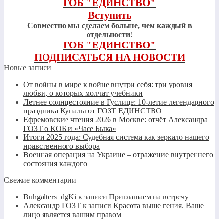
ГОБ "ЕДИНСТВО"
Вступить
Совместно мы сделаем больше, чем каждый в
отдельности!
ГОБ "ЕДИНСТВО"
ПОДПИСАТЬСЯ НА НОВОСТИ
Новые записи
От войны в мире к войне внутри себя: три уровня
любви, о которых молчат учебники
Летнее солнцестояние в Гуслице: 10-летие легендарного
праздника Купалы от ГОЗТ ЕДИНСТВО
Ефремовские чтения 2026 в Москве: отчёт Александра
ГОЗТ о КОБ и «Часе Быка»
Итоги 2025 года: Судебная система как зеркало нашего
нравственного выбора
Военная операция на Украине – отражение внутреннего
состояния каждого
Свежие комментарии
Buhgalters_dgKi
к записи
Приглашаем на встречу
Александр ГОЗТ
к записи
Красота выше гения. Ваше
лицо является вашим правом