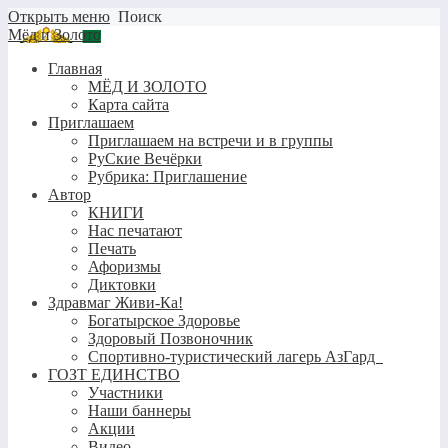
Открыть меню
Поиск
Мёд и Золото
Главная
МЁД И ЗОЛОТО
Карта сайта
Приглашаем
Приглашаем на встречи и в группы
РуСкие Вечёрки
Рубрика: Приглашение
Автор
КНИГИ
Нас печатают
Печать
Афоризмы
Диктовки
Здравмаг Живи-Ка!
Богатырское Здоровье
Здоровый Позвоночник
Спортивно-туристический лагерь АзГард
ГОЗТ ЕДИНСТВО
Участники
Наши баннеры
Акции
Видео