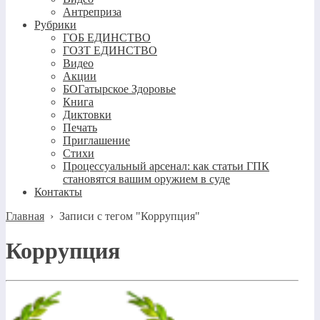
Антреприза
Рубрики
ГОБ ЕДИНСТВО
ГОЗТ ЕДИНСТВО
Видео
Акции
БОГатырское Здоровье
Книга
Диктовки
Печать
Приглашение
Стихи
Процессуальный арсенал: как статьи ГПК
становятся вашим оружием в суде
Контакты
Главная
›
Записи с тегом "Коррупция"
Коррупция