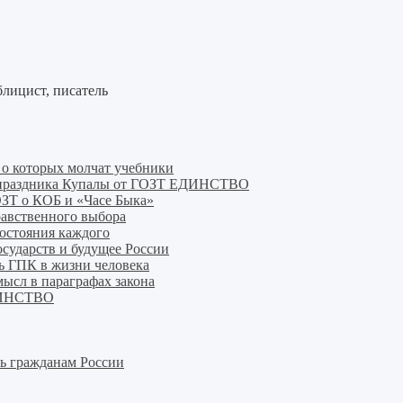
лицист, писатель
, о которых молчат учебники
го праздника Купалы от ГОЗТ ЕДИНСТВО
ОЗТ о КОБ и «Часе Быка»
равственного выбора
состояния каждого
осударств и будущее России
ь ГПК в жизни человека
ысл в параграфах закона
ЕДИНСТВО
ь гражданам России