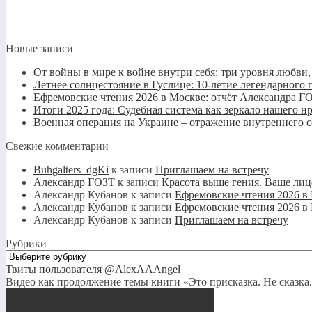
Новые записи
От войны в мире к войне внутри себя: три уровня любви
Летнее солнцестояние в Гуслице: 10-летие легендарно
Ефремовские чтения 2026 в Москве: отчёт Александра Г
Итоги 2025 года: Судебная система как зеркало нашего н
Военная операция на Украине – отражение внутреннего 
Свежие комментарии
Buhgalters_dgKi
к записи
Приглашаем на встречу
Александр ГОЗТ
к записи
Красота выше гения. Ваше лиц
Александр Кубанов
к записи
Ефремовские чтения 2026 в
Александр Кубанов
к записи
Ефремовские чтения 2026 в
Александр Кубанов
к записи
Приглашаем на встречу
Рубрики
Рубрики
Твиты пользователя @AlexAAAngel
Видео как продолжение темы книги «Это присказка. Не сказка.