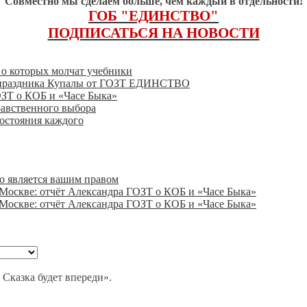
Совместно мы сделаем больше, чем каждый в отдельности!
ГОБ "ЕДИНСТВО"
ПОДПИСАТЬСЯ НА НОВОСТИ
, о которых молчат учебники
го праздника Купалы от ГОЗТ ЕДИНСТВО
ОЗТ о КОБ и «Часе Быка»
равственного выбора
состояния каждого
о является вашим правом
 Москве: отчёт Александра ГОЗТ о КОБ и «Часе Быка»
 Москве: отчёт Александра ГОЗТ о КОБ и «Часе Быка»
 Сказка будет впереди».