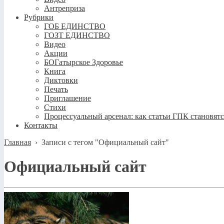
Антреприза
Рубрики
ГОБ ЕДИНСТВО
ГОЗТ ЕДИНСТВО
Видео
Акции
БОГатырское Здоровье
Книга
Диктовки
Печать
Приглашение
Стихи
Процессуальный арсенал: как статьи ГПК становят
Контакты
Главная
›
Записи с тегом "Официальный сайт"
Официальный сайт