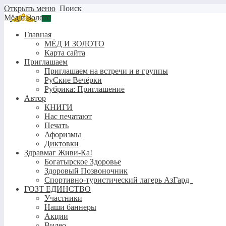
Открыть меню
Поиск
Мёд и Золото
Главная
МЁД И ЗОЛОТО
Карта сайта
Приглашаем
Приглашаем на встречи и в группы
РуСкие Вечёрки
Рубрика: Приглашение
Автор
КНИГИ
Нас печатают
Печать
Афоризмы
Диктовки
Здравмаг Живи-Ка!
Богатырское Здоровье
Здоровый Позвоночник
Спортивно-туристический лагерь АзГард
ГОЗТ ЕДИНСТВО
Участники
Наши баннеры
Акции
Видео