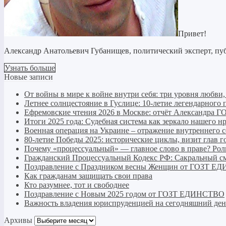
Привет!
Александр Анатольевич Губанищев, политический эксперт, пуб
Узнать больше
Новые записи
От войны в мире к войне внутри себя: три уровня любви
Летнее солнцестояние в Гуслице: 10-летие легендарно
Ефремовские чтения 2026 в Москве: отчёт Александра Г
Итоги 2025 года: Судебная система как зеркало нашего н
Военная операция на Украине – отражение внутреннего 
80-летие Победы 2025: исторические циклы, визит глав г
Почему «процессуальный» — главное слово в праве? Рол
Гражданский Процессуальный Кодекс РФ: Сакральный см
Поздравление с Праздником весны Женщин от ГОЗТ 
Как гражданам защищать свои права
Кто разумнее, тот и свободнее
Поздравление с Новым 2025 годом от ГОЗТ ЕДИНСТВО
Важность владения юриспруденцией на сегодняшний ден
Архивы
Архивы