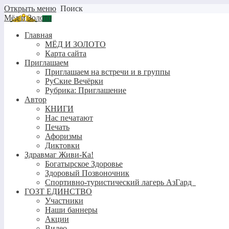
Открыть меню
Поиск
Мёд и Золото
Главная
МЁД И ЗОЛОТО
Карта сайта
Приглашаем
Приглашаем на встречи и в группы
РуСкие Вечёрки
Рубрика: Приглашение
Автор
КНИГИ
Нас печатают
Печать
Афоризмы
Диктовки
Здравмаг Живи-Ка!
Богатырское Здоровье
Здоровый Позвоночник
Спортивно-туристический лагерь АзГард
ГОЗТ ЕДИНСТВО
Участники
Наши баннеры
Акции
Видео