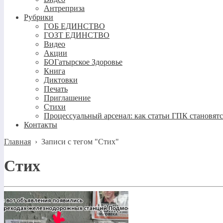
Антреприза
Рубрики
ГОБ ЕДИНСТВО
ГОЗТ ЕДИНСТВО
Видео
Акции
БОГатырское Здоровье
Книга
Диктовки
Печать
Приглашение
Стихи
Процессуальный арсенал: как статьи ГПК становят
Контакты
Главная
›
Записи с тегом "Стих"
Стих