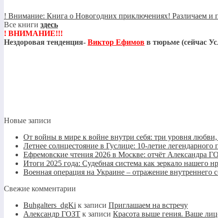
! Внимание: Книга о Новогодних приключениях! Различаем и п
Все книги
здесь
! ВНИМАНИЕ!!!
Нездоровая тенденция-
Виктор Ефимов
в тюрьме (сейчас Ус
Новые записи
От войны в мире к войне внутри себя: три уровня любви
Летнее солнцестояние в Гуслице: 10-летие легендарно
Ефремовские чтения 2026 в Москве: отчёт Александра Г
Итоги 2025 года: Судебная система как зеркало нашего н
Военная операция на Украине – отражение внутреннего 
Свежие комментарии
Buhgalters_dgKi
к записи
Приглашаем на встречу
Александр ГОЗТ
к записи
Красота выше гения. Ваше лиц