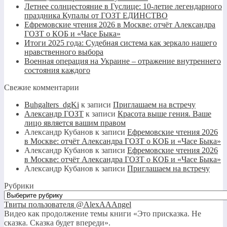
Летнее солнцестояние в Гуслице: 10-летие легендарного
праздника Купалы от ГОЗТ ЕДИНСТВО
Ефремовские чтения 2026 в Москве: отчёт Александра
ГОЗТ о КОБ и «Часе Быка»
Итоги 2025 года: Судебная система как зеркало нашего
нравственного выбора
Военная операция на Украине – отражение внутреннего
состояния каждого
Свежие комментарии
Buhgalters_dgKi
к записи
Приглашаем на встречу
Александр ГОЗТ
к записи
Красота выше гения. Ваше
лицо является вашим правом
Александр Кубанов
к записи
Ефремовские чтения 2026
в Москве: отчёт Александра ГОЗТ о КОБ и «Часе Быка»
Александр Кубанов
к записи
Ефремовские чтения 2026
в Москве: отчёт Александра ГОЗТ о КОБ и «Часе Быка»
Александр Кубанов
к записи
Приглашаем на встречу
Рубрики
Рубрики
Твиты пользователя @AlexAAAngel
Видео как продолжение темы книги «Это присказка. Не
сказка. Сказка будет впереди».