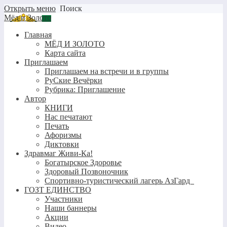
Открыть меню
Поиск
Мёд и Золото
Главная
МЁД И ЗОЛОТО
Карта сайта
Приглашаем
Приглашаем на встречи и в группы
РуСкие Вечёрки
Рубрика: Приглашение
Автор
КНИГИ
Нас печатают
Печать
Афоризмы
Диктовки
Здравмаг Живи-Ка!
Богатырское Здоровье
Здоровый Позвоночник
Спортивно-туристический лагерь АзГард
ГОЗТ ЕДИНСТВО
Участники
Наши баннеры
Акции
Видео