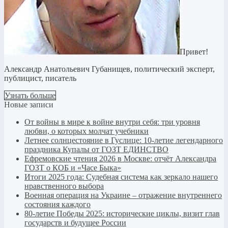
Привет!
Александр Анатольевич Губанищев, политический эксперт,
публицист, писатель
Узнать больше
Новые записи
От войны в мире к войне внутри себя: три уровня
любви, о которых молчат учебники
Летнее солнцестояние в Гуслице: 10-летие легендарного
праздника Купалы от ГОЗТ ЕДИНСТВО
Ефремовские чтения 2026 в Москве: отчёт Александра
ГОЗТ о КОБ и «Часе Быка»
Итоги 2025 года: Судебная система как зеркало нашего
нравственного выбора
Военная операция на Украине – отражение внутреннего
состояния каждого
80-летие Победы 2025: исторические циклы, визит глав
государств и будущее России