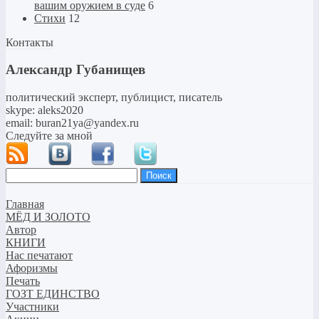
вашим оружием в суде
6
Стихи
12
Контакты
Александр Губанищев
политический эксперт, публицист, писатель
skype: aleks2020
email: buran21ya@yandex.ru
Следуйте за мной
Найти:
Главная
МЁД И ЗОЛОТО
Автор
КНИГИ
Нас печатают
Афоризмы
Печать
ГОЗТ ЕДИНСТВО
Участники