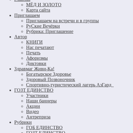
МЁД И ЗОЛОТО
Карта сайта
Приглашаем
Приглашаем на встречи и в группы
РуСкие Вечёрки
Рубрика: Приглашение
Автор
КНИГИ
Нас печатают
Печать
Афоризмы
Диктовки
Здравмаг Живи-Ка!
Богатырское Здоровье
Здоровый Позвоночник
Спортивно-туристический лагерь АзГард
ГОЗТ ЕДИНСТВО
Участники
Наши баннеры
Акции
Видео
Антреприза
Рубрики
ГОБ ЕДИНСТВО
ГОЗТ ЕДИНСТВО