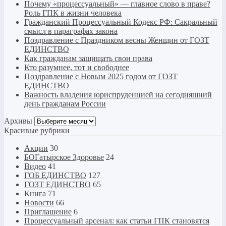
Почему «процессуальный» — главное слово в праве?
Роль ГПК в жизни человека
Гражданский Процессуальный Кодекс РФ: Сакральный
смысл в параграфах закона
Поздравление с Праздником весны Женщин от ГОЗТ
ЕДИНСТВО
Как гражданам защищать свои права
Кто разумнее, тот и свободнее
Поздравление с Новым 2025 годом от ГОЗТ
ЕДИНСТВО
Важность владения юриспруденцией на сегодняшний
день гражданам России
Архивы
Архивы
Красивые рубрики
Акции
30
БОГатырское Здоровье
24
Видео
41
ГОБ ЕДИНСТВО
127
ГОЗТ ЕДИНСТВО
65
Книга
71
Новости
66
Приглашение
6
Процессуальный арсенал: как статьи ГПК становятся