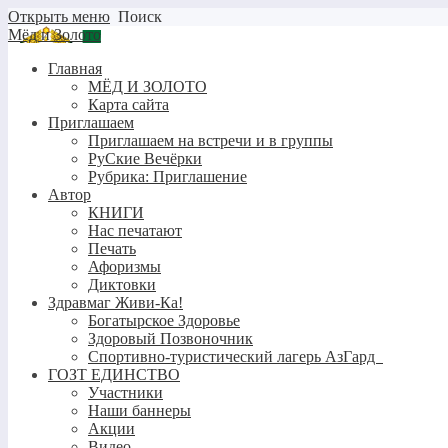
Открыть меню
Поиск
Мёд и Золото
Главная
МЁД И ЗОЛОТО
Карта сайта
Приглашаем
Приглашаем на встречи и в группы
РуСкие Вечёрки
Рубрика: Приглашение
Автор
КНИГИ
Нас печатают
Печать
Афоризмы
Диктовки
Здравмаг Живи-Ка!
Богатырское Здоровье
Здоровый Позвоночник
Спортивно-туристический лагерь АзГард
ГОЗТ ЕДИНСТВО
Участники
Наши баннеры
Акции
Видео