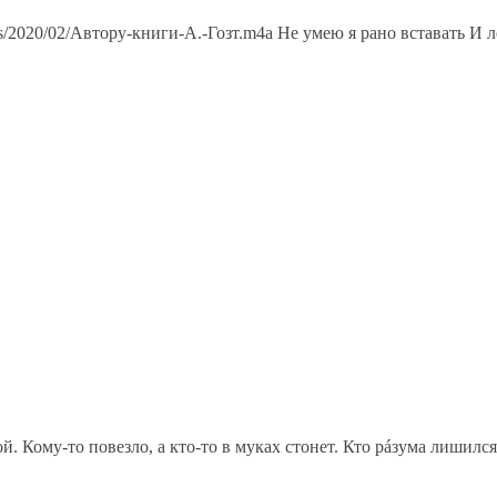
ds/2020/02/Автору-книги-А.-Гозт.m4a Не умею я рано вставать И л
Кому-то повезло, а кто-то в муках стонет. Кто рáзума лишился, а