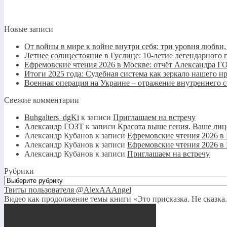
Новые записи
От войны в мире к войне внутри себя: три уровня любви
Летнее солнцестояние в Гуслице: 10-летие легендарно
Ефремовские чтения 2026 в Москве: отчёт Александра Г
Итоги 2025 года: Судебная система как зеркало нашего н
Военная операция на Украине – отражение внутреннего 
Свежие комментарии
Buhgalters_dgKi
к записи
Приглашаем на встречу
Александр ГОЗТ
к записи
Красота выше гения. Ваше лиц
Александр Кубанов
к записи
Ефремовские чтения 2026 в
Александр Кубанов
к записи
Ефремовские чтения 2026 в
Александр Кубанов
к записи
Приглашаем на встречу
Рубрики
Рубрики
Твиты пользователя @AlexAAAngel
Видео как продолжение темы книги «Это присказка. Не сказка.