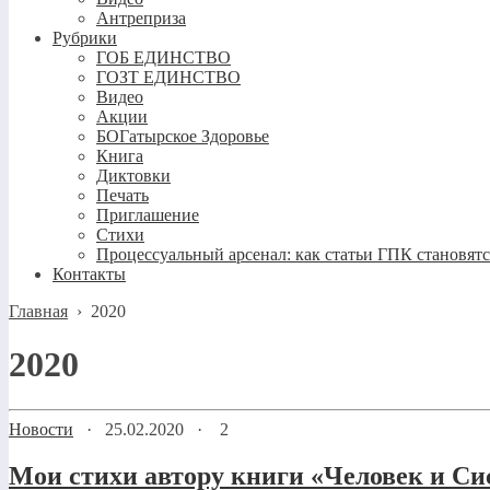
Антреприза
Рубрики
ГОБ ЕДИНСТВО
ГОЗТ ЕДИНСТВО
Видео
Акции
БОГатырское Здоровье
Книга
Диктовки
Печать
Приглашение
Стихи
Процессуальный арсенал: как статьи ГПК становят
Контакты
Главная
›
2020
2020
Новости
·
25.02.2020
·
2
Мои стихи автору книги «Человек и Си