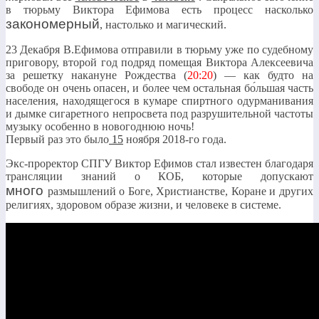
в тюрьму Виктора Ефимова есть процесс насколько
закономерный
, настолько и магический.
23 Декабря В.Ефимова отправили в тюрьму уже по судебному
приговору, второй год подряд помещая Виктора Алексеевича
за решетку накануне Рождества (
20:20
) — как будто на
свободе он очень опасен, и более чем остальная бо́льшая часть
населения, находящегося в кумаре спиртного одурманивания
и дымке сигаретного непросвета под разрушительной частоты
музыку особенно в новогоднюю ночь!
Первый раз это было
15
ноября 2018-го года.
Экс-проректор СПГУ Виктор Ефимов стал известен благодаря
трансляции знаний о КОБ, которые допускают
много
размышлений о Боге, Христианстве, Коране и других
религиях, здоровом образе жизни, и человеке в системе.