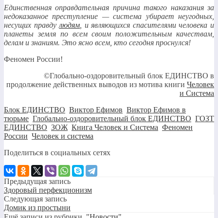
Единственная оправдательная причина такого наказания за
недоказанное преступление — система убирает неугодных,
несущих правду
людям
, и являющихся спасителями человека и
планеты земля по всем своим положительным качествам,
делам и знаниям. Это ясно всем, кто сегодня проснулся!
Феномен России!
©Глобально-оздоровительный блок ЕДИНСТВО в
продолжение действенных выводов из мотива книги
Человек
и Система
Блок ЕДИНСТВО
,
Виктор Ефимов
,
Виктор Ефимов в
тюрьме
,
Глобально-оздоровительный блок ЕДИНСТВО
,
ГОЗТ
ЕДИНСТВО
,
ЗОЖ
,
Книга Человек и Система
,
Феномен
России
,
Человек и система
Поделиться в социальных сетях
Предыдущая запись
Здоровый перфекционизм
Следующая запись
Домик из простыни
Ещё записи из рубрики
"Новости"