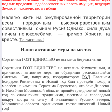
подлые проделки недобросовестных власть имущих, ведущих
Землю и человечество к гибели!
Нелегко жить на оккупированной территории
всем порядочным
высоконравственным
совестливым сынам Руси! Однако, сила духа
ничем непоколебима — пример Христа на
кресте.
Те счастливы!
Наши активные меры на местах
Соратники ГОЗТ ЕДИНСТВО не остались безучастными
Соратники ГОЗТ ЕДИНСТВО не остались безучастными, и
принимают активные меры по обузданию распоясавшейся
Системы. Так, например, координатором
РАД
Евгением
Бондарем-Романовым в Новый год был проведён поход и
молебен на камешек Серафима Саровского, что близ Дивеево.
В Нахабино Московской области прошёл грандиозный новый
год со славянскими традициями, песнями и хороводами
вокруг костра на снегу. В Резиденции Русских вечерок
Московской области организован трезвеннический Новый
год!