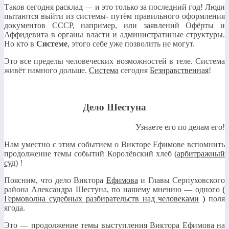
Таков сегодня расклад — и это только за последний год! Люди
пытаются выйти из системы- путём правильного оформления
документов СССР, например, или заявлений Офёрты и
Аффидевита в органы власти и администратиные структуры.
Но кто в
Системе
, этого себе уже позволить не могут.
Это все пределы человеческих возможностей в теле. Система
живёт намного дольше.
Система
сегодня
Безнравственная
!
Дело Шестуна
Узнаете его по делам его!
Нам уместно с этим событием о Викторе Ефимове вспомнить
продолжение темы событий Королёвский хлеб
(арбитражный
суд
) !
Поясним, что дело Виктора
Ефимова
и Главы Серпуховского
района Александра Шестуна, по нашему мнению — одного
(
Гермоволна судебных разбирательств над человеками
)
поля
ягода.
Это — продолжение темы выступления Виктора Ефимова на