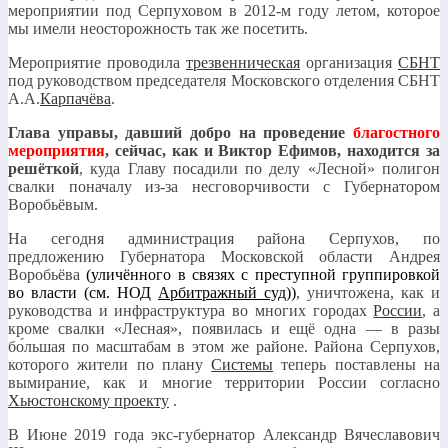
мероприятии под Серпуховом в 2012-м году летом, которое
мы имели неосторожность так же посетить.
Мероприятие проводила
трезвенническая
организация
СБНТ
под руководством председателя Московского отделения СБНТ
А.А.
Карпачёва
.
Глава управы, давший добро на проведение
благостного
мероприятия
, сейчас, как и Виктор Ефимов, находится за
решёткой
, куда Главу посадили по делу «Лесной» полигон
свалки поначалу из-за несговорчивости с Губернатором
Воробьёвым.
На сегодня администрация района Серпухов, по
предложению Губернатора Московской области Андрея
Воробьёва
(уличённого в связях с преступной группировкой
во власти (см. НОД
Арбитражный суд
))
, уничтожена, как и
руководства и инфраструктура во многих городах
России
, а
кроме свалки «Лесная», появилась и ещё одна — в разы
бо́льшая по масштабам в этом же районе. Района Серпухов,
которого жители по плану
Системы
теперь поставлены на
вымирание, как и многие территории России согласно
Хьюстонскому проекту
.
В Июне 2019 года экс-губернатор Александр Вячеславович