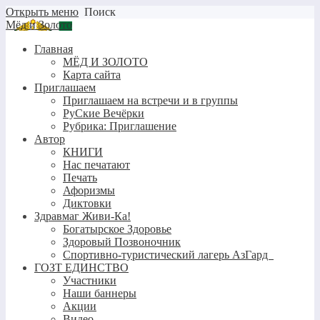
Открыть меню
Поиск
Мёд и Золото
Главная
МЁД И ЗОЛОТО
Карта сайта
Приглашаем
Приглашаем на встречи и в группы
РуСкие Вечёрки
Рубрика: Приглашение
Автор
КНИГИ
Нас печатают
Печать
Афоризмы
Диктовки
Здравмаг Живи-Ка!
Богатырское Здоровье
Здоровый Позвоночник
Спортивно-туристический лагерь АзГард
ГОЗТ ЕДИНСТВО
Участники
Наши баннеры
Акции
Видео