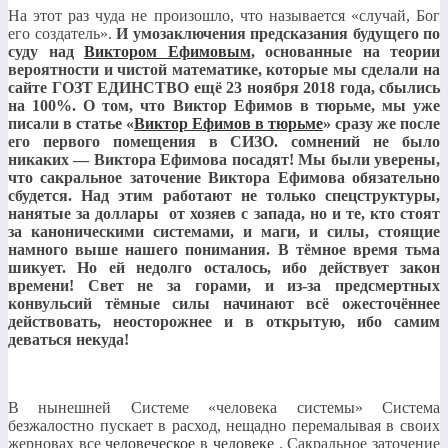
На этот раз чуда не произошло, что называется «случай, Бог
его создатель».
И умозаключения предсказания будущего по
суду над
Виктором Ефимовым
, основанные на теории
вероятности и чистой математике, которые мы сделали на
сайте ГОЗТ ЕДИНСТВО ещё 23 ноября 2018 года, сбылись
на 100%. О том, что Виктор Ефимов в тюрьме, мы уже
писали в статье «
Виктор Ефимов в тюрьме
» сразу же после
его первого помещения в СИЗО. сомнений не было
никаких — Виктора Ефимова посадят! Мы были уверены,
что сакральное заточение Виктора Ефимова обязательно
сбудется. Над этим работают не только спецструктуры,
нанятые за доллары от хозяев с запада, но и те, кто стоят
за каноническими системами, и маги, и силы, стоящие
намного выше нашего понимания. В тёмное время тьма
шикует. Но ей недолго осталось, ибо действует закон
времени! Свет не за горами, и из-за предсмертных
конвульсий тёмные силы начинают всё ожесточённее
действовать, неосторожнее и в открытую, ибо самим
деваться некуда!
В нынешней Системе «человека системы» Система
безжалостно пускает в расход, нещадно перемалывая в своих
жерновах все
человеческое
в
человеке
. Сакральное заточение