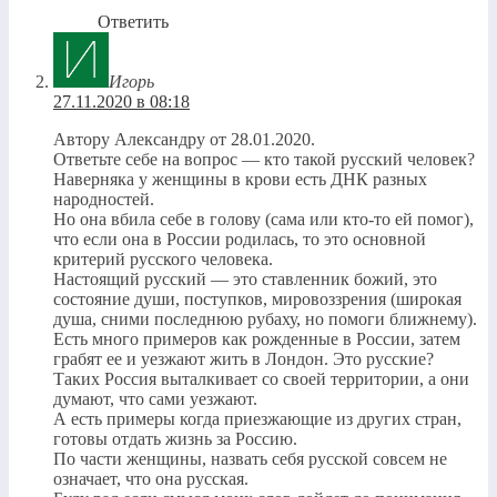
Ответить
Игорь
27.11.2020 в 08:18
Автору Александру от 28.01.2020.
Ответьте себе на вопрос — кто такой русский человек?
Наверняка у женщины в крови есть ДНК разных
народностей.
Но она вбила себе в голову (сама или кто-то ей помог),
что если она в России родилась, то это основной
критерий русского человека.
Настоящий русский — это ставленник божий, это
состояние души, поступков, мировоззрения (широкая
душа, сними последнюю рубаху, но помоги ближнему).
Есть много примеров как рожденные в России, затем
грабят ее и уезжают жить в Лондон. Это русские?
Таких Россия выталкивает со своей территории, а они
думают, что сами уезжают.
А есть примеры когда приезжающие из других стран,
готовы отдать жизнь за Россию.
По части женщины, назвать себя русской совсем не
означает, что она русская.