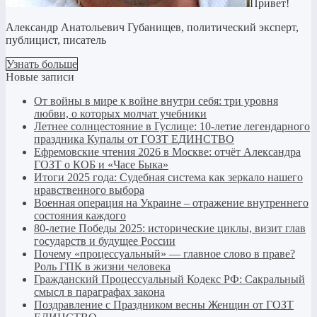
Привет!
Александр Анатольевич Губанищев, политический эксперт,
публицист, писатель
Узнать больше
Новые записи
От войны в мире к войне внутри себя: три уровня
любви, о которых молчат учебники
Летнее солнцестояние в Гуслице: 10-летие легендарного
праздника Купалы от ГОЗТ ЕДИНСТВО
Ефремовские чтения 2026 в Москве: отчёт Александра
ГОЗТ о КОБ и «Часе Быка»
Итоги 2025 года: Судебная система как зеркало нашего
нравственного выбора
Военная операция на Украине – отражение внутреннего
состояния каждого
80-летие Победы 2025: исторические циклы, визит глав
государств и будущее России
Почему «процессуальный» — главное слово в праве?
Роль ГПК в жизни человека
Гражданский Процессуальный Кодекс РФ: Сакральный
смысл в параграфах закона
Поздравление с Праздником весны Женщин от ГОЗТ