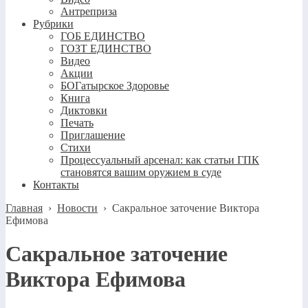
Антреприза
Рубрики
ГОБ ЕДИНСТВО
ГОЗТ ЕДИНСТВО
Видео
Акции
БОГатырское Здоровье
Книга
Диктовки
Печать
Приглашение
Стихи
Процессуальный арсенал: как статьи ГПК
становятся вашим оружием в суде
Контакты
Главная
›
Новости
›
Сакральное заточение Виктора
Ефимова
Сакральное заточение
Виктора Ефимова