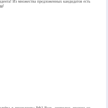
идента! Из множества предложенных кандидатов есть
ва
!
гачёва
в президенты РФ? Ведь, очевидно, многие из