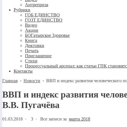
Антреприза
Рубрики
ГОБ ЕДИНСТВО
ГОЗТ ЕДИНСТВО
Видео
Акции
БОГатырское Здоровье
Книга
Диктовки
Печать
Приглашение
Стихи
Процессуальный арсенал: как статьи ГПК становят
Контакты
Главная
›
Новости
›
ВВП и индекс развития человеческого пот
ВВП и индекс развития человеч
В.В. Пугачёва
01.03.2018
·
3 ·
Все записи за
марта 2018