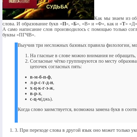
Как мы знаем из об
слова. И образование букв «
П
«, «
Б
«, «В» и «Ф», как и «
Т
» «Д»
А само написание слов производилось с помощью только согл
буквы «ПГЧВ».
Выучив три несложных базовых правила филологии, мо
На гласные в слове можно внимания не обращать, 
Согласные чётко группируются по месту образова
цепочек согласных пять:
в-м-б-п-ф
,
л-р-с-т-д-н
,
х-ц-к-г-з-ж
,
в-р-х
,
с-ц-ч
(джь).
Когда слово заимствуется, возможна замена букв в соот
3. При переходе слова в другой язык оно может только ук