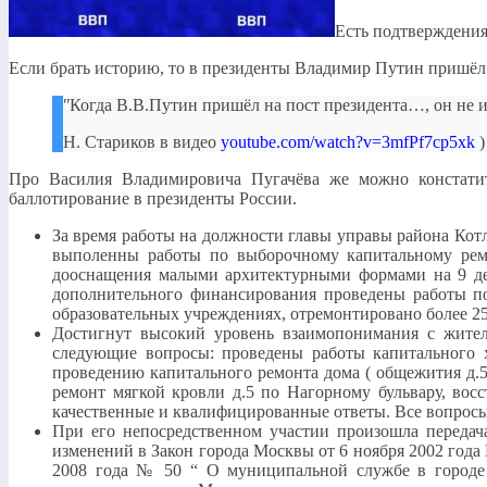
Есть подтверждения 
Если брать историю, то в президенты Владимир Путин пришёл
ʺКогда В.В.Путин пришёл на пост президента…, он не им
Н. Стариков в видео
youtube.com/watch?v=3mfPf7cp5xk
)
Про Василия Владимировича Пугачёва же можно констатит
баллотирование в президенты России.
За время работы на должности главы управы района Кот
выполенны работы по выборочному капитальному ремо
дооснащения малыми архитектурными формами на 9 дет
дополнительного финансирования проведены работы по
образовательных учреждениях, отремонтировано более 2
Достигнут высокий уровень взаимопонимания с жител
следующие вопросы: проведены работы капитального х
проведению капитального ремонта дома ( общежития д.5,
ремонт мягкой кровли д.5 по Нагорному бульвару, восс
качественные и квалифицированные ответы. Все вопросы
При его непосредственном участии произошла передач
изменений в Закон города Москвы от 6 ноября 2002 года 
2008 года № 50 “ О муниципальной службе в городе М