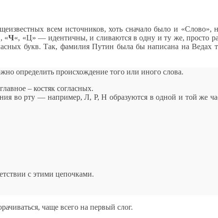
щеизвестных всем источников, хоть сначало было и «Слово», н
, «
Ч
«, «Ц» — идентичны, и сливаются в одну и ту же, просто р
асных букв. Так, фамилия Путин была бы написана на Ведах т
жно определить происхождение того или иного слова.
главное – костяк согласных.
ния во рту — например, Л, Р, Н образуются в одной и той же ч
ветствии с этими цепочками.
орачиваться, чаще всего на первый слог.