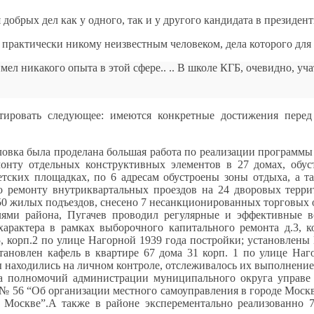
добрых дел как у одного, так и у другого кандидата в президент
 практически никому неизвестным человеком, дела которого дл
ел никакого опыта в этой сфере.. .. В школе КГБ, очевидно, уча
ировать следующее: имеются конкретные достижения перед
ловка была проделана большая работа по реализации программы
нту отдельных конструктивных элементов в 27 домах, обус
ских площадках, по 6 адресам обустроены зоны отдыха, а та
 ремонту внутриквартальных проездов на 24 дворовых террит
50 жилых подъездов, снесено 7 несанкционированных торговых 
ями района, Пугачев проводил регулярные и эффективные вс
арактера в рамках выборочного капитального ремонта д.3, к
 корп.2 по улице Нагорной 1939 года постройки; установлены И
тановлен кафель в квартире 67 дома 31 корп. 1 по улице Наго
 находились на личном контроле, отслеживалось их выполнение
а полномочий администрации муниципального округа управе 
№ 56 “Об организации местного самоуправления в городе Москве
оскве”.А также в районе эксперементально реализованно 7 