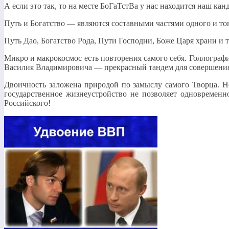
А если это так, то на месте БоГаТстВа у нас находится наш ка
Путь и Богатство — являются составными частями одного и тог
Путь Дао, Богатство Рода, Пути Господни, Боже Царя храни и т
Микро и макрокосмос есть повторения самого себя. Голлографи
Василия Владимировича — прекрасный тандем для совершения 
Двоичность заложена природой по замыслу самого Творца. Не 
государственное жизнеустройство не позволяет одновременно
Российского!