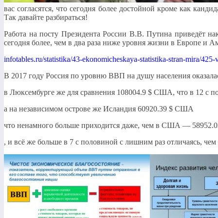
вас согласятся, что сегодня более достойной кроме как канди
Так давайте разбираться!
Работа на посту Президента России В.В. Путина приведёт на
сегодня более, чем в два раза ниже уровня жизни в Европе и Ам
infotables.ru/statistika/43-ekonomicheskaya-statistika-stran-mira/425-
В 2017 году Россия по уровню ВВП на душу населения оказала
в Люксембурге же для сравнения 108004.9 $ США, что в 12 с п
а на независимом острове же Исландия 60920.39 $ США
что ненамного больше приходится даже, чем в США — 58952.0
, и всё же больше в 7 с половиной с лишним раз отличаясь, чем