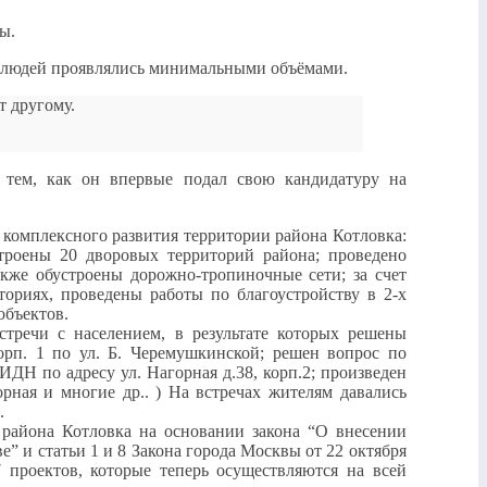
ы.
я людей проявлялись минимальными объёмами.
т другому.
 тем, как он впервые подал свою кандидатуру на
 комплексного развития территории района Котловка:
троены 20 дворовых территорий района; проведено
кже обустроены дорожно-тропиночные сети; за счет
ориях, проведены работы по благоустройству в 2-х
объектов.
тречи с населением, в результате которых решены
орп. 1 по ул. Б. Черемушкинской; решен вопрос по
ДН по адресу ул. Нагорная д.38, корп.2; произведен
рная и многие др.. ) На встречах жителям давались
.
района Котловка на основании закона “О внесении
” и статьи 1 и 8 Закона города Москвы от 22 октября
проектов, которые теперь осуществляются на всей