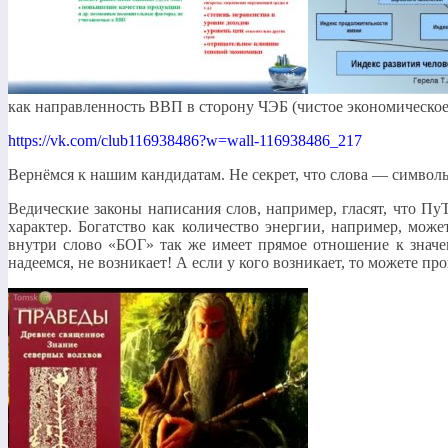
как направленность ВВП в сторону ЧЭБ (чистое экономическое
https://vk.com/club116938486?w=wall-116938486_217
Вернёмся к нашим кандидатам. Не секрет, что слова — символы
Ведические законы написания слов, например, гласят, что Пу
характер. Богатство как количество энергии, например, мож
внутри слово «БОГ» так же имеет прямое отношение к значе
надеемся, не возникает! А если у кого возникает, то можете п