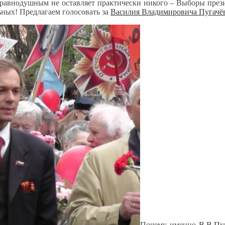
е равнодушным не оставляет практически никого – Выборы през
льных! Предлагаем голосовать за
Василия Владимировича Пугачё
Почему именно
В.В.Пу