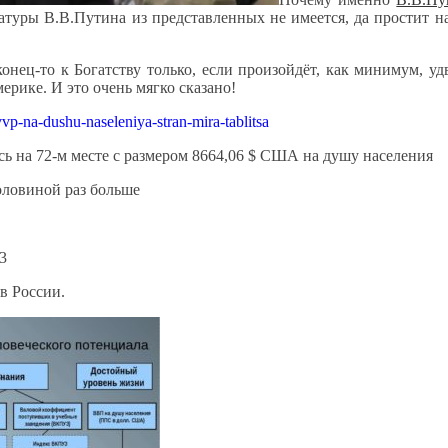
датуры В.В.Путина из представленных не имеется, да простит н
конец-то к Богатству только, если произойдёт, как минимум, 
ерике. И это очень мягко сказано!
vvp-na-dushu-naseleniya-stran-mira-tablitsa
сь на 72-м месте с размером 8664,06 $ США на душу населения
оловиной раз больше
3
 в России.