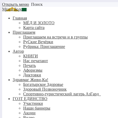
Открыть меню
Поиск
Мёд и Золото
Главная
МЁД И ЗОЛОТО
Карта сайта
Приглашаем
Приглашаем на встречи и в группы
РуСкие Вечёрки
Рубрика: Приглашение
Автор
КНИГИ
Нас печатают
Печать
Афоризмы
Диктовки
Здравмаг Живи-Ка!
Богатырское Здоровье
Здоровый Позвоночник
Спортивно-туристический лагерь АзГард
ГОЗТ ЕДИНСТВО
Участники
Наши баннеры
Акции
Видео