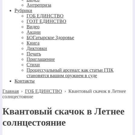
Антреприза
Рубрики
ГОБ ЕДИНСТВО
ГОЗТ ЕДИНСТВО
Видео
Акции
БОГатырское Здоровье
Книга
Диктовки
Печать
Приглашение
Стихи
Процессуальный арсенал: как статьи ГПК
становятся вашим оружием в суде
Контакты
Главная
›
ГОБ ЕДИНСТВО
›
Квантовый скачок в Летнее
солнцестояние
Квантовый скачок в Летнее
солнцестояние