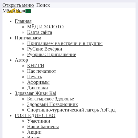
Открыть меню
Поиск
Мёд и Золото
Главная
МЁД И ЗОЛОТО
Карта сайта
Приглашаем
Приглашаем на встречи и в группы
РуСкие Вечёрки
Рубрика: Приглашение
Автор
КНИГИ
Нас печатают
Печать
Афоризмы
Диктовки
Здравмаг Живи-Ка!
Богатырское Здоровье
Здоровый Позвоночник
Спортивно-туристический лагерь АзГард
ГОЗТ ЕДИНСТВО
Участники
Наши баннеры
Акции
Видео