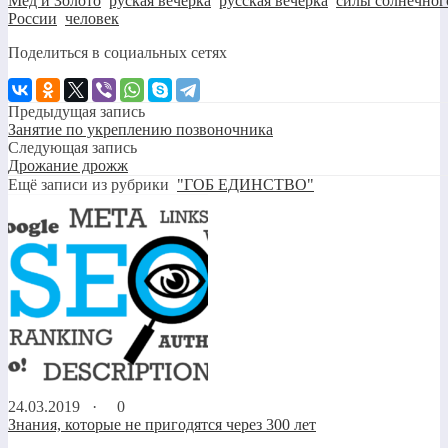
Мёд и Золото
,
руская вечёрка
,
русская вечёрка
,
силы солнечног
России
,
человек
Поделиться в социальных сетях
Предыдущая запись
Занятие по укреплению позвоночника
Следующая запись
Дрожание дрожж
Ещё записи из рубрики
"ГОБ ЕДИНСТВО"
24.03.2019 ·
0
Знания, которые не пригодятся через 300 лет