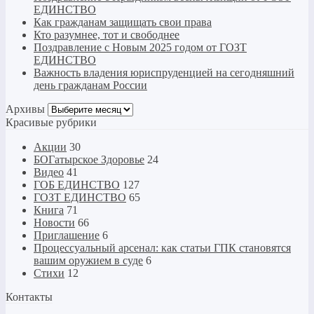
ЕДИНСТВО
Как гражданам защищать свои права
Кто разумнее, тот и свободнее
Поздравление с Новым 2025 годом от ГОЗТ
ЕДИНСТВО
Важность владения юриспруденцией на сегодняшний
день гражданам России
Архивы
Архивы
Красивые рубрики
Акции
30
БОГатырское Здоровье
24
Видео
41
ГОБ ЕДИНСТВО
127
ГОЗТ ЕДИНСТВО
65
Книга
71
Новости
66
Приглашение
6
Процессуальный арсенал: как статьи ГПК становятся
вашим оружием в суде
6
Стихи
12
Контакты