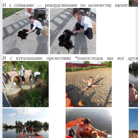
И с собаками — рекордсменами по количеству щенят.
И с купальными прелестями *(напоследок мы все дружн