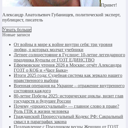
Привет!
Александр Анатольевич Губанищев, политический эксперт,
публицист, писатель
Узнать больше
Новые записи
От войны в мире к войне внутри себя: три уровня
любви, о которых молчат учебники
Летнее солнцестояние в Гуслице: 10-летие легендарного
праздника Купалы от ГОЗТ ЕДИНСТВО
Ефремовские чтения 2026 в Москве: отчёт Александра
ГОЗТ о КОБ и «Часе Быка»
Итоги 2025 года: Судебная система как зеркало нашего
нравственного выбора
Военная операция на Украине – отражение внутреннего
состояния каждого
80-летие Победы 2025: исторические циклы, визит глав
государств и будущее России
Почему «процессуальный» — главное слово в праве?
Роль ГПК в жизни человека
Гражданский Процессуальный Кодекс РФ: Сакральный
смысл в параграфах закона
Поздравление с Праздником весны Женщин от ГОЗТ