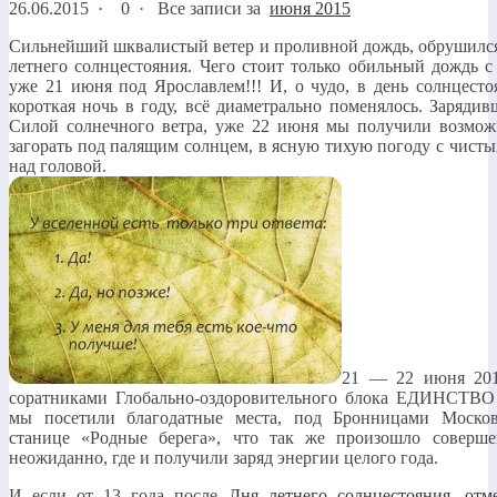
26.06.2015
·
0 ·
Все записи за
июня 2015
Сильнейший шквалистый ветер и проливной дождь, обрушился
летнего солнцестояния. Чего стоит только обильный дождь 
уже 21 июня под Ярославлем!!! И, о чудо, в день солнцестоя
короткая ночь в году, всё диаметрально поменялось. Зарядив
Силой солнечного ветра, уже 22 июня мы получили возможн
загорать под палящим солнцем, в ясную тихую погоду с чист
над головой.
21 — 22 июня 201
соратниками Глобально-оздоровительного блока ЕДИНСТВО
мы посетили благодатные места, под Бронницами Москов
станице «Родные берега», что так же произошло соверш
неожиданно, где и получили заряд энергии целого года.
И если от 13 года после
Дня летнего солнцестояния, отм