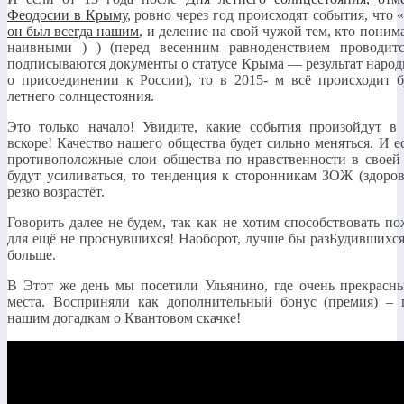
Феодосии в Крыму
, ровно через год происходят события, что 
он был всегда нашим
, и деление на свой чужой тем, кто поним
наивными ) ) (перед весенним равноденствием проводит
подписываются документы о статусе Крыма — результат народ
о присоединении к России), то в 2015- м всё происходит 
летнего солнцестояния.
Это только начало! Увидите, какие события произойдут в
вскоре! Качество нашего общества будет сильно меняться. И 
противоположные слои общества по нравственности в своей
будут усиливаться, то тенденция к сторонникам ЗОЖ (здоро
резко возрастёт.
Говорить далее не будем, так как не хотим способствовать п
для ещё не проснувшихся! Наоборот, лучше бы разБудившихс
больше.
В Этот же день мы посетили Ульянино, где очень прекрасн
места. Восприняли как дополнительный бонус (премия) – 
нашим догадкам о Квантовом скачке!