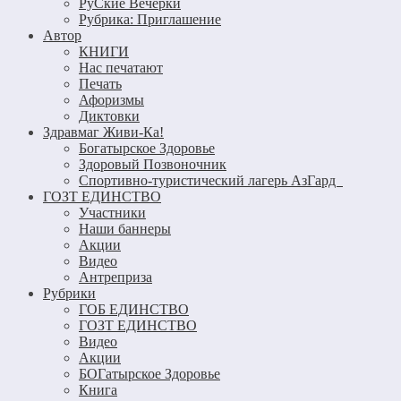
РуСкие Вечёрки
Рубрика: Приглашение
Автор
КНИГИ
Нас печатают
Печать
Афоризмы
Диктовки
Здравмаг Живи-Ка!
Богатырское Здоровье
Здоровый Позвоночник
Спортивно-туристический лагерь АзГард
ГОЗТ ЕДИНСТВО
Участники
Наши баннеры
Акции
Видео
Антреприза
Рубрики
ГОБ ЕДИНСТВО
ГОЗТ ЕДИНСТВО
Видео
Акции
БОГатырское Здоровье
Книга