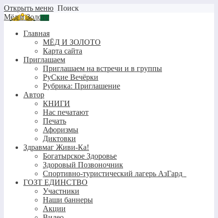
Открыть меню
Поиск
Мёд и Золото
Главная
МЁД И ЗОЛОТО
Карта сайта
Приглашаем
Приглашаем на встречи и в группы
РуСкие Вечёрки
Рубрика: Приглашение
Автор
КНИГИ
Нас печатают
Печать
Афоризмы
Диктовки
Здравмаг Живи-Ка!
Богатырское Здоровье
Здоровый Позвоночник
Спортивно-туристический лагерь АзГард
ГОЗТ ЕДИНСТВО
Участники
Наши баннеры
Акции
Видео