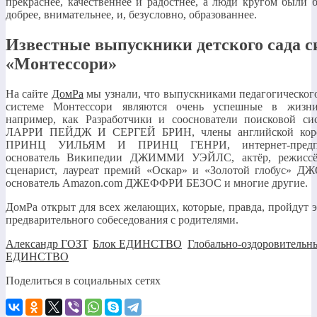
прекраснее, качественнее и радостнее, а люди кругом были 
добрее, внимательнее, и, безусловно, образованнее.
Известные выпускники детского сада 
«Монтессори»
На сайте
ДомРа
мы узнали, что выпускниками педагогическог
системе Монтессори являются очень успешные в жизни
например, как Разработчики и сооснователи поисковой си
ЛАРРИ ПЕЙДЖ И СЕРГЕЙ БРИН, члены английской коро
ПРИНЦ УИЛЬЯМ И ПРИНЦ ГЕНРИ, интернет-предпр
основатель Википедии ДЖИММИ УЭЙЛС, актёр, режиссё
сценарист, лауреат премий «Оскар» и «Золотой глобус»
основатель Amazon.com ДЖЕФФРИ БЕЗОС и многие другие.
ДомРа открыт для всех желающих, которые, правда, пройдут 
предварительного собеседования с родителями.
Александр ГОЗТ
,
Блок ЕДИНСТВО
,
Глобально-оздоровительн
ЕДИНСТВО
Поделиться в социальных сетях