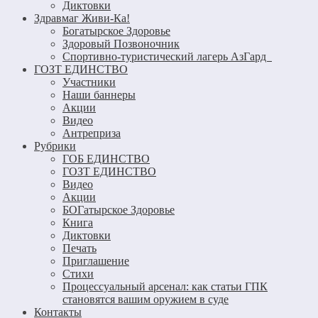
Диктовки
Здравмаг Живи-Ка!
Богатырское Здоровье
Здоровый Позвоночник
Спортивно-туристический лагерь АзГард
ГОЗТ ЕДИНСТВО
Участники
Наши баннеры
Акции
Видео
Антреприза
Рубрики
ГОБ ЕДИНСТВО
ГОЗТ ЕДИНСТВО
Видео
Акции
БОГатырское Здоровье
Книга
Диктовки
Печать
Приглашение
Стихи
Процессуальный арсенал: как статьи ГПК
становятся вашим оружием в суде
Контакты