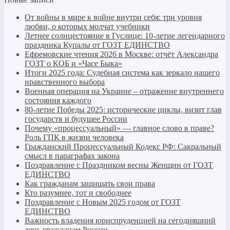
От войны в мире к войне внутри себя: три уровня
любви, о которых молчат учебники
Летнее солнцестояние в Гуслице: 10-летие легендарного
праздника Купалы от ГОЗТ ЕДИНСТВО
Ефремовские чтения 2026 в Москве: отчёт Александра
ГОЗТ о КОБ и «Часе Быка»
Итоги 2025 года: Судебная система как зеркало нашего
нравственного выбора
Военная операция на Украине – отражение внутреннего
состояния каждого
80-летие Победы 2025: исторические циклы, визит глав
государств и будущее России
Почему «процессуальный» — главное слово в праве?
Роль ГПК в жизни человека
Гражданский Процессуальный Кодекс РФ: Сакральный
смысл в параграфах закона
Поздравление с Праздником весны Женщин от ГОЗТ
ЕДИНСТВО
Как гражданам защищать свои права
Кто разумнее, тот и свободнее
Поздравление с Новым 2025 годом от ГОЗТ
ЕДИНСТВО
Важность владения юриспруденцией на сегодняшний
день гражданам России