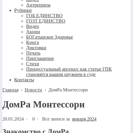
Антреприза
Рубрики
ГОБ ЕДИНСТВО
ГОЗТ ЕДИНСТВО
Видео
Акции
БОГатырское Здоровье
Книга
Диктовки
Печать
Приглашение
Стихи
Процессуальный арсенал: как статьи ГПК
становятся вашим оружием в суде
Контакты
Главная
›
Новости
›
ДомРа Монтессори
ДомРа Монтессори
20.01.2024
·
0 ·
Все записи за
января 2024
Знакомство с ДомРа