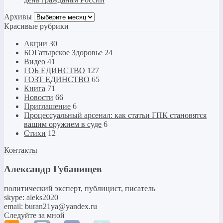
Архивы
Архивы
Красивые рубрики
Акции
30
БОГатырское Здоровье
24
Видео
41
ГОБ ЕДИНСТВО
127
ГОЗТ ЕДИНСТВО
65
Книга
71
Новости
66
Приглашение
6
Процессуальный арсенал: как статьи ГПК становятся
вашим оружием в суде
6
Стихи
12
Контакты
Александр Губанищев
политический эксперт, публицист, писатель
skype: aleks2020
email: buran21ya@yandex.ru
Следуйте за мной