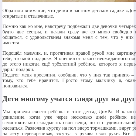
Обратили внимание, что детки в частном детском садике «До
открытые и отзывчивые.
Помню как ко мне, навстречу подбежали две девочки четырёх 
будто две сестры, и начали сразу же со мною свободно 
общаться, с удовольствием знакомя меня с тем, что у них 
имеется.
Подошёл мальчик, и, протягивая правой рукой мне картинку
тебе, это мой подарок». Я опешил от такого неожиданного пос
до этого никогда ещё трёхлетний ребёнок, которого я перв
дарил подарки.
Педагог меня просвятил, сообщив, что у них так принято –
тому, кто тебе нравится. Просто этому мальчику я, оказы
понравился.
Дети многому учатся глядя друг на друг
Мы привели своего ребёнка в этот детсад ДомРа. И каког
удивление, когда уже через несколько дней ребёнок не
самостоятельно складывать свои вещи, но и с удивительной
одеваться. Разложив куртку на пол вверх тормашками, вдруг ре
на лету переворачивая, засунул в рукава свои руки. Всё –