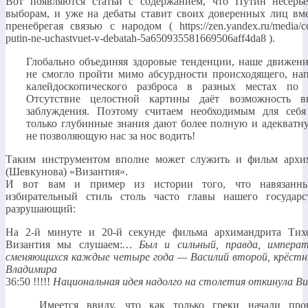
Вот появляются статьи с содержанием, что Путин несерьё
выборам, и уже на дебаты ставит своих доверенных лиц вме
пренебрегая связью с народом ( https://zen.yandex.ru/media/
putin-ne-uchastvuet-v-debatah-5a650935581669506aff4da8 ).
Глобально объединяя здоровые тенденции, наше движен
не смогло пройти мимо абсурдности происходящего, на
калейдоскопического разброса в разных местах по 
Отсутствие целостной картины даёт возможность в
заблуждения. Поэтому считаем необходимым для себя
только глубинные знания дают более полную и адекватн
не позволяющую нас за нос водить!
Таким инструментом вполне может служить и фильм архи
(Шевкунова) «Византия».
И вот вам и пример из истории того, что навязанн
избирательный стиль столь часто главы нашего государс
разрушающий:
На 2-й минуте и 20-й секунде фильма архимандрита Тих
Византия мы слушаем:
… Был и сильный, правда, импера
сменяющихся каждые четыре года — Василий второй, крёстны
Владимира
36:50 !!!!!
Национальная идея надолго на столетия откинула В
Имеется ввиду, что как только греки начали пров