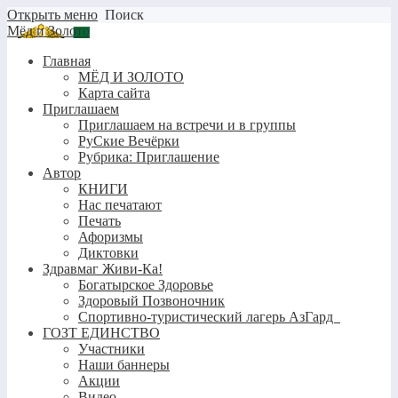
Открыть меню
Поиск
Мёд и Золото
Главная
МЁД И ЗОЛОТО
Карта сайта
Приглашаем
Приглашаем на встречи и в группы
РуСкие Вечёрки
Рубрика: Приглашение
Автор
КНИГИ
Нас печатают
Печать
Афоризмы
Диктовки
Здравмаг Живи-Ка!
Богатырское Здоровье
Здоровый Позвоночник
Спортивно-туристический лагерь АзГард
ГОЗТ ЕДИНСТВО
Участники
Наши баннеры
Акции
Видео