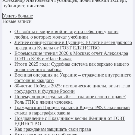
Александр Анатольевич Губанищев, политический эксперт,
публицист, писатель
Узнать больше
Новые записи
От войны в мире к войне внутри себя: три уровня
любви, о которых молчат учебники
Летнее солнцестояние в Гуслице: 10-летие легендарного
праздника Купалы от ГОЗТ ЕДИНСТВО
Ефремовские чтения 2026 в Москве: отчёт Александра
ГОЗТ о КОБ и «Часе Быка»
Итоги 2025 года: Судебная система как зеркало нашего
нравственного выбора
Военная операция на Украине – отражение внутреннего
состояния каждого
80-летие Победы 2025: исторические циклы, визит глав
государств и будущее России
Почему «процессуальный» — главное слово в праве?
Роль ГПК в жизни человека
Гражданский Процессуальный Кодекс РФ: Сакральный
смысл в параграфах закона
Поздравление с Праздником весны Женщин от ГОЗТ
ЕДИНСТВО
Как гражданам защищать свои права
Кто разумнее, тот и свободнее