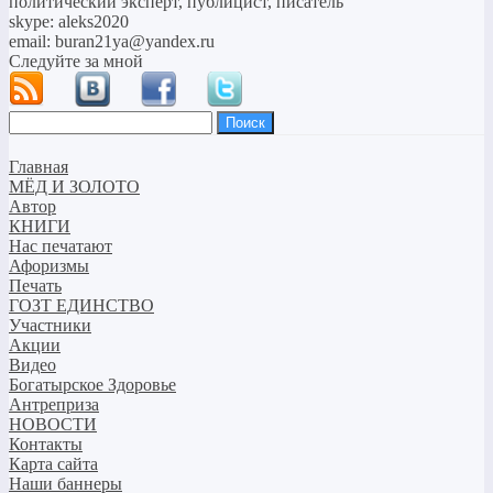
политический эксперт, публицист, писатель
skype: aleks2020
email: buran21ya@yandex.ru
Следуйте за мной
Найти:
Главная
МЁД И ЗОЛОТО
Автор
КНИГИ
Нас печатают
Афоризмы
Печать
ГОЗТ ЕДИНСТВО
Участники
Акции
Видео
Богатырское Здоровье
Антреприза
НОВОСТИ
Контакты
Карта сайта
Наши баннеры