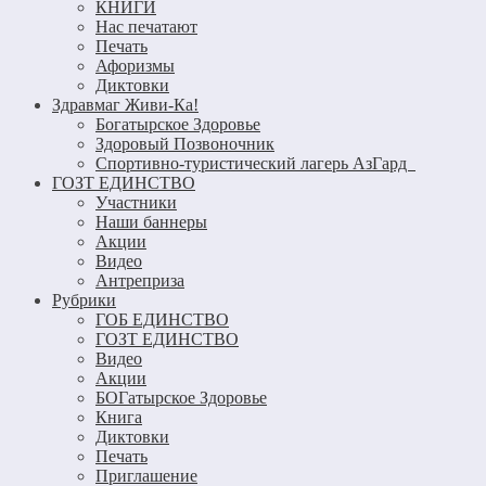
КНИГИ
Нас печатают
Печать
Афоризмы
Диктовки
Здравмаг Живи-Ка!
Богатырское Здоровье
Здоровый Позвоночник
Спортивно-туристический лагерь АзГард
ГОЗТ ЕДИНСТВО
Участники
Наши баннеры
Акции
Видео
Антреприза
Рубрики
ГОБ ЕДИНСТВО
ГОЗТ ЕДИНСТВО
Видео
Акции
БОГатырское Здоровье
Книга
Диктовки
Печать
Приглашение