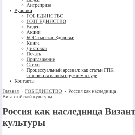
Антреприза
Рубрики
ГОБ ЕДИНСТВО
ГОЗТ ЕДИНСТВО
Видео
Акции
БОГатырское Здоровье
Книга
Диктовки
Печать
Приглашение
Стихи
Процессуальный арсенал: как статьи ГПК
становятся вашим оружием в суде
Контакты
Главная
›
ГОБ ЕДИНСТВО
›
Россия как наследница
Византийской культуры
Россия как наследница Визан
культуры