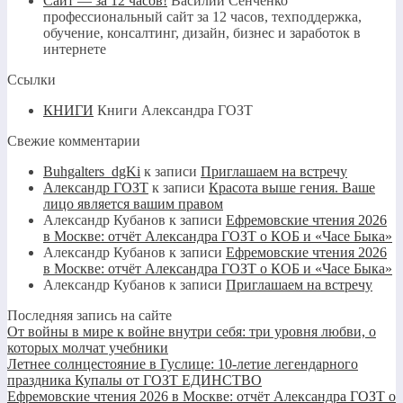
Сайт — за 12 часов!
Василий Сенченко
профессиональный сайт за 12 часов, техподдержка,
обучение, консалтинг, дизайн, бизнес и заработок в
интернете
Ссылки
КНИГИ
Книги Александра ГОЗТ
Свежие комментарии
Buhgalters_dgKi
к записи
Приглашаем на встречу
Александр ГОЗТ
к записи
Красота выше гения. Ваше
лицо является вашим правом
Александр Кубанов
к записи
Ефремовские чтения 2026
в Москве: отчёт Александра ГОЗТ о КОБ и «Часе Быка»
Александр Кубанов
к записи
Ефремовские чтения 2026
в Москве: отчёт Александра ГОЗТ о КОБ и «Часе Быка»
Александр Кубанов
к записи
Приглашаем на встречу
Последняя запись на сайте
От войны в мире к войне внутри себя: три уровня любви, о
которых молчат учебники
Летнее солнцестояние в Гуслице: 10-летие легендарного
праздника Купалы от ГОЗТ ЕДИНСТВО
Ефремовские чтения 2026 в Москве: отчёт Александра ГОЗТ о