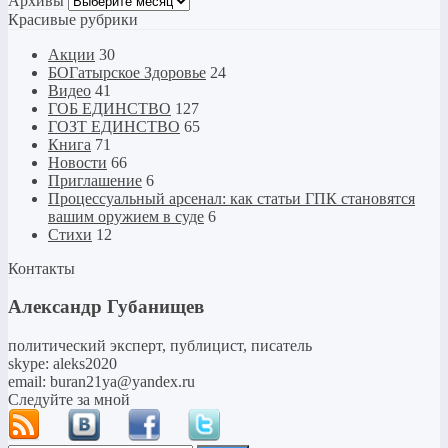
Архивы
Красивые рубрики
Акции
30
БОГатырское Здоровье
24
Видео
41
ГОБ ЕДИНСТВО
127
ГОЗТ ЕДИНСТВО
65
Книга
71
Новости
66
Приглашение
6
Процессуальный арсенал: как статьи ГПК становятся
вашим оружием в суде
6
Стихи
12
Контакты
Александр Губанищев
политический эксперт, публицист, писатель
skype: aleks2020
email: buran21ya@yandex.ru
Следуйте за мной