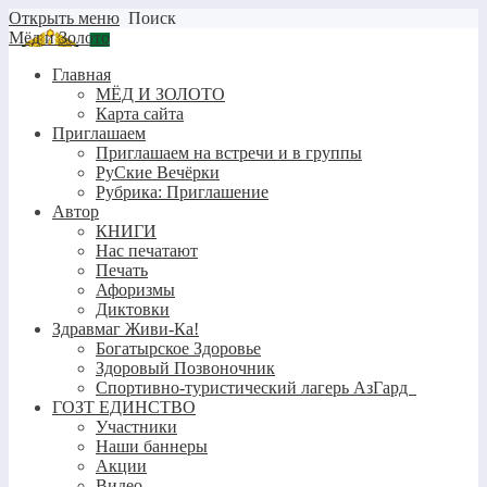
Открыть меню
Поиск
Мёд и Золото
Главная
МЁД И ЗОЛОТО
Карта сайта
Приглашаем
Приглашаем на встречи и в группы
РуСкие Вечёрки
Рубрика: Приглашение
Автор
КНИГИ
Нас печатают
Печать
Афоризмы
Диктовки
Здравмаг Живи-Ка!
Богатырское Здоровье
Здоровый Позвоночник
Спортивно-туристический лагерь АзГард
ГОЗТ ЕДИНСТВО
Участники
Наши баннеры
Акции
Видео