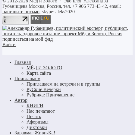
©
2012-2026
Мёд и Золото
·
Эко Блог Александра
Губанищева
Москва, Россия, тел. +7 906 773-43-42, email:
напишите письмо
, skype: aleks2020
Войти
Главная
МЁД И ЗОЛОТО
Карта сайта
Приглашаем
Приглашаем на встречи и в группы
РуСкие Вечёрки
Рубрика: Приглашение
Автор
КНИГИ
Нас печатают
Печать
Афоризмы
Диктовки
Здравмаг Живи-Ка!