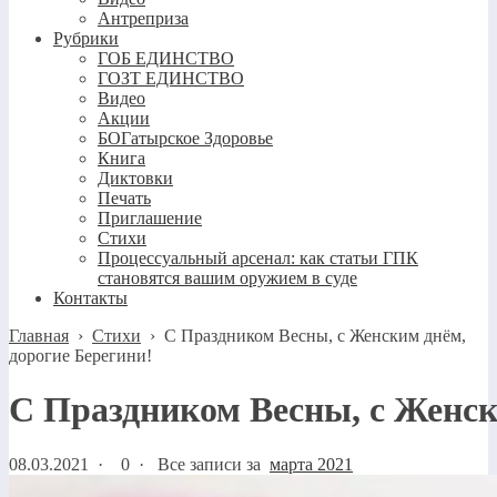
Антреприза
Рубрики
ГОБ ЕДИНСТВО
ГОЗТ ЕДИНСТВО
Видео
Акции
БОГатырское Здоровье
Книга
Диктовки
Печать
Приглашение
Стихи
Процессуальный арсенал: как статьи ГПК
становятся вашим оружием в суде
Контакты
Главная
›
Стихи
›
С Праздником Весны, с Женским днём,
дорогие Берегини!
С Праздником Весны, с Женск
08.03.2021
·
0 ·
Все записи за
марта 2021