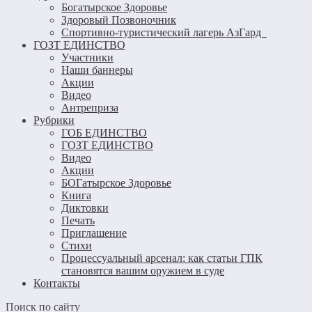
Богатырское Здоровье
Здоровый Позвоночник
Спортивно-туристический лагерь АзГард
ГОЗТ ЕДИНСТВО
Участники
Наши баннеры
Акции
Видео
Антреприза
Рубрики
ГОБ ЕДИНСТВО
ГОЗТ ЕДИНСТВО
Видео
Акции
БОГатырское Здоровье
Книга
Диктовки
Печать
Приглашение
Стихи
Процессуальный арсенал: как статьи ГПК
становятся вашим оружием в суде
Контакты
Поиск по сайту