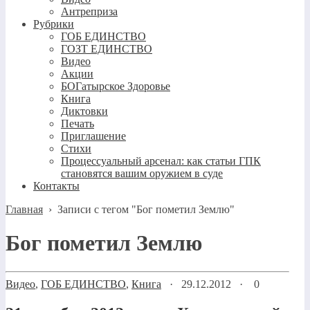
Антреприза
Рубрики
ГОБ ЕДИНСТВО
ГОЗТ ЕДИНСТВО
Видео
Акции
БОГатырское Здоровье
Книга
Диктовки
Печать
Приглашение
Стихи
Процессуальный арсенал: как статьи ГПК
становятся вашим оружием в суде
Контакты
Главная
›
Записи с тегом "Бог пометил Землю"
Бог пометил Землю
Видео
,
ГОБ ЕДИНСТВО
,
Книга
·
29.12.2012
·
0