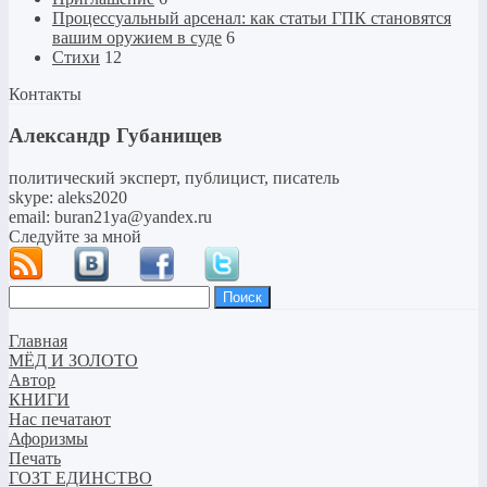
Процессуальный арсенал: как статьи ГПК становятся
вашим оружием в суде
6
Стихи
12
Контакты
Александр Губанищев
политический эксперт, публицист, писатель
skype: aleks2020
email: buran21ya@yandex.ru
Следуйте за мной
Найти:
Главная
МЁД И ЗОЛОТО
Автор
КНИГИ
Нас печатают
Афоризмы
Печать
ГОЗТ ЕДИНСТВО