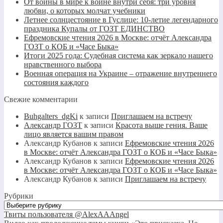
От войны в мире к войне внутри себя: три уровня
любви, о которых молчат учебники
Летнее солнцестояние в Гуслице: 10-летие легендарного
праздника Купалы от ГОЗТ ЕДИНСТВО
Ефремовские чтения 2026 в Москве: отчёт Александра
ГОЗТ о КОБ и «Часе Быка»
Итоги 2025 года: Судебная система как зеркало нашего
нравственного выбора
Военная операция на Украине – отражение внутреннего
состояния каждого
Свежие комментарии
Buhgalters_dgKi
к записи
Приглашаем на встречу
Александр ГОЗТ
к записи
Красота выше гения. Ваше
лицо является вашим правом
Александр Кубанов
к записи
Ефремовские чтения 2026
в Москве: отчёт Александра ГОЗТ о КОБ и «Часе Быка»
Александр Кубанов
к записи
Ефремовские чтения 2026
в Москве: отчёт Александра ГОЗТ о КОБ и «Часе Быка»
Александр Кубанов
к записи
Приглашаем на встречу
Рубрики
Рубрики
Твиты пользователя @AlexAAAngel