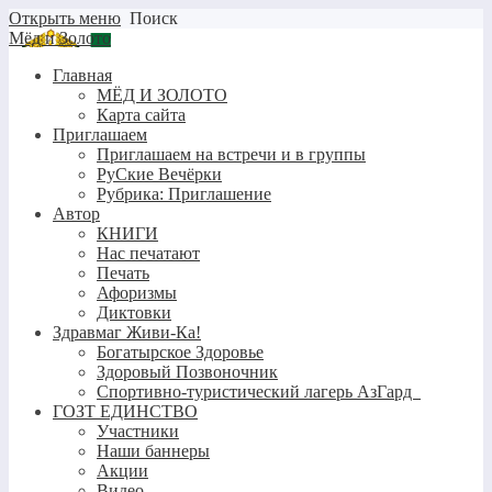
Открыть меню
Поиск
Мёд и Золото
Главная
МЁД И ЗОЛОТО
Карта сайта
Приглашаем
Приглашаем на встречи и в группы
РуСкие Вечёрки
Рубрика: Приглашение
Автор
КНИГИ
Нас печатают
Печать
Афоризмы
Диктовки
Здравмаг Живи-Ка!
Богатырское Здоровье
Здоровый Позвоночник
Спортивно-туристический лагерь АзГард
ГОЗТ ЕДИНСТВО
Участники
Наши баннеры
Акции
Видео