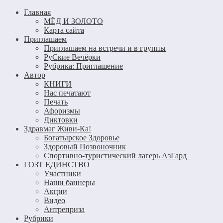
Главная
МЁД И ЗОЛОТО
Карта сайта
Приглашаем
Приглашаем на встречи и в группы
РуСкие Вечёрки
Рубрика: Приглашение
Автор
КНИГИ
Нас печатают
Печать
Афоризмы
Диктовки
Здравмаг Живи-Ка!
Богатырское Здоровье
Здоровый Позвоночник
Спортивно-туристический лагерь АзГард
ГОЗТ ЕДИНСТВО
Участники
Наши баннеры
Акции
Видео
Антреприза
Рубрики