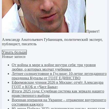
Привет!
Александр Анатольевич Губанищев, политический эксперт,
публицист, писатель
Узнать больше
Новые записи
От войны в мире к войне внутри себя: три уровня
любви, о которых молчат учебники
Летнее солнцестояние в Гуслице: 10-летие легендарного
праздника Купалы от ГОЗТ ЕДИНСТВО
Ефремовские чтения 2026 в Москве: отчёт Александра
ГОЗТ о КОБ и «Часе Быка»
Итоги 2025 года: Судебная система как зеркало нашего
нравственного выбора
Военная операция на Украине – отражение внутреннего
состояния каждого
80-летие Победы 2025: исторические циклы, визит глав