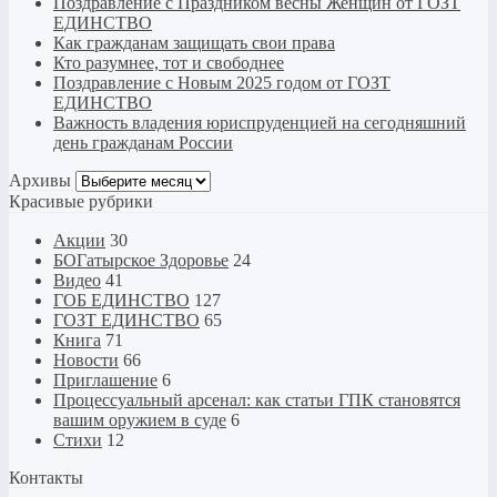
Поздравление с Праздником весны Женщин от ГОЗТ
ЕДИНСТВО
Как гражданам защищать свои права
Кто разумнее, тот и свободнее
Поздравление с Новым 2025 годом от ГОЗТ
ЕДИНСТВО
Важность владения юриспруденцией на сегодняшний
день гражданам России
Архивы
Архивы
Красивые рубрики
Акции
30
БОГатырское Здоровье
24
Видео
41
ГОБ ЕДИНСТВО
127
ГОЗТ ЕДИНСТВО
65
Книга
71
Новости
66
Приглашение
6
Процессуальный арсенал: как статьи ГПК становятся
вашим оружием в суде
6
Стихи
12
Контакты