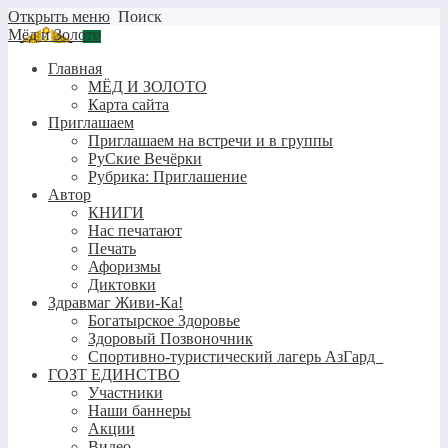
Открыть меню
Поиск
Мёд и Золото
Главная
МЁД И ЗОЛОТО
Карта сайта
Приглашаем
Приглашаем на встречи и в группы
РуСкие Вечёрки
Рубрика: Приглашение
Автор
КНИГИ
Нас печатают
Печать
Афоризмы
Диктовки
Здравмаг Живи-Ка!
Богатырское Здоровье
Здоровый Позвоночник
Спортивно-туристический лагерь АзГард
ГОЗТ ЕДИНСТВО
Участники
Наши баннеры
Акции
Видео