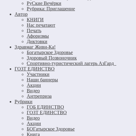
РуСкие Вечёрки
Рубрика: Приглашение
Автор
КНИГИ
Нас печатают
Печать
Афоризмы
Диктовки
Здравмаг Живи-Ка!
Богатырское Здоровье
Здоровый Позвоночник
Спортивно-туристический лагерь АзГард
ГОЗТ ЕДИНСТВО
Участники
Наши баннеры
Акции
Видео
Антреприза
Рубрики
ГОБ ЕДИНСТВО
ГОЗТ ЕДИНСТВО
Видео
Акции
БОГатырское Здоровье
Книга