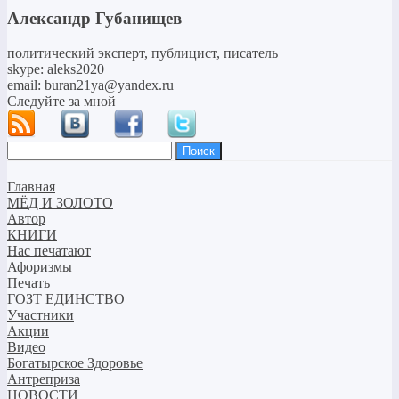
Александр Губанищев
политический эксперт, публицист, писатель
skype: aleks2020
email: buran21ya@yandex.ru
Следуйте за мной
Найти:
Главная
МЁД И ЗОЛОТО
Автор
КНИГИ
Нас печатают
Афоризмы
Печать
ГОЗТ ЕДИНСТВО
Участники
Акции
Видео
Богатырское Здоровье
Антреприза
НОВОСТИ