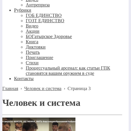
Антреприза
Рубрики
ГОБ ЕДИНСТВО
ГОЗТ ЕДИНСТВО
Видео
Акции
БОГатырское Здоровье
Книга
Диктовки
Печать
Приглашение
Стихи
Процессуальный арсенал: как статьи ГПК
становятся вашим оружием в суде
Контакты
Главная
›
Человек и система
›
Страница 3
Человек и система