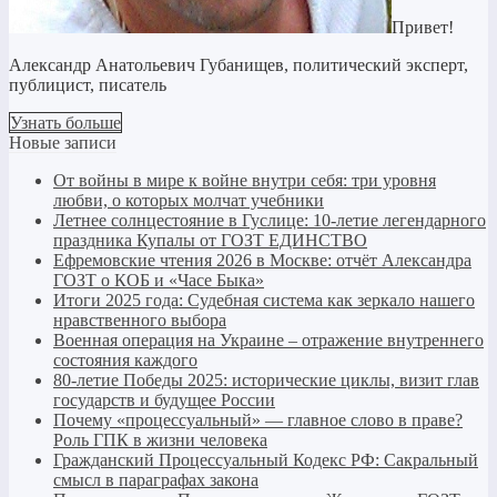
Привет!
Александр Анатольевич Губанищев, политический эксперт,
публицист, писатель
Узнать больше
Новые записи
От войны в мире к войне внутри себя: три уровня
любви, о которых молчат учебники
Летнее солнцестояние в Гуслице: 10-летие легендарного
праздника Купалы от ГОЗТ ЕДИНСТВО
Ефремовские чтения 2026 в Москве: отчёт Александра
ГОЗТ о КОБ и «Часе Быка»
Итоги 2025 года: Судебная система как зеркало нашего
нравственного выбора
Военная операция на Украине – отражение внутреннего
состояния каждого
80-летие Победы 2025: исторические циклы, визит глав
государств и будущее России
Почему «процессуальный» — главное слово в праве?
Роль ГПК в жизни человека
Гражданский Процессуальный Кодекс РФ: Сакральный
смысл в параграфах закона