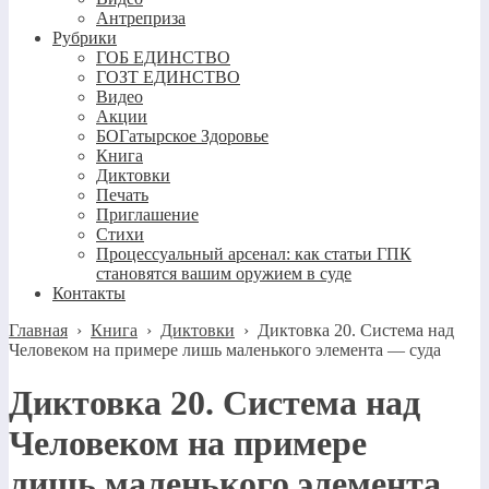
Антреприза
Рубрики
ГОБ ЕДИНСТВО
ГОЗТ ЕДИНСТВО
Видео
Акции
БОГатырское Здоровье
Книга
Диктовки
Печать
Приглашение
Стихи
Процессуальный арсенал: как статьи ГПК
становятся вашим оружием в суде
Контакты
Главная
›
Книга
›
Диктовки
›
Диктовка 20. Система над
Человеком на примере лишь маленького элемента — суда
Диктовка 20. Система над
Человеком на примере
лишь маленького элемента