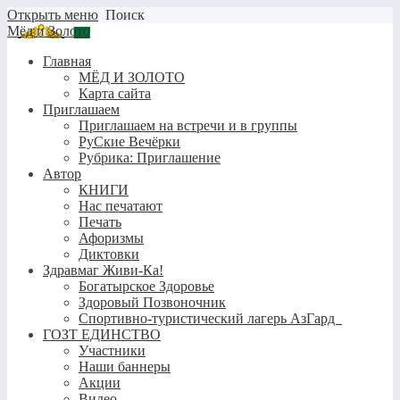
Открыть меню
Поиск
Мёд и Золото
Главная
МЁД И ЗОЛОТО
Карта сайта
Приглашаем
Приглашаем на встречи и в группы
РуСкие Вечёрки
Рубрика: Приглашение
Автор
КНИГИ
Нас печатают
Печать
Афоризмы
Диктовки
Здравмаг Живи-Ка!
Богатырское Здоровье
Здоровый Позвоночник
Спортивно-туристический лагерь АзГард
ГОЗТ ЕДИНСТВО
Участники
Наши баннеры
Акции
Видео