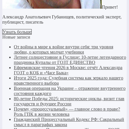
Привет!
Александр Анатольевич Губанищев, политический эксперт,
публицист, писатель
Узнать больше
Новые записи
От войны в мире к войне внутри себя: три уровня
любви, о которых молчат учебники
Летнее солнцестояние в Гуслице: 10-летие легендарного
праздника Купалы от ГОЗТ ЕДИНСТВО
Ефремовские чтения 2026 в Москве: отчёт Александра
ГОЗТ о КОБ и «Часе Быка»
Итоги 2025 года: Судебная система как зеркало нашего
нравственного выбора
Военная операция на Украине – отражение внутреннего
состояния каждого
80-летие Победы 2025: исторические циклы, визит глав
государств и будущее России
Почему «процессуальный» — главное слово в праве?
Роль ГПК в жизни человека
Гражданский Процессуальный Кодекс РФ: Сакральный
смысл в параграфах закона