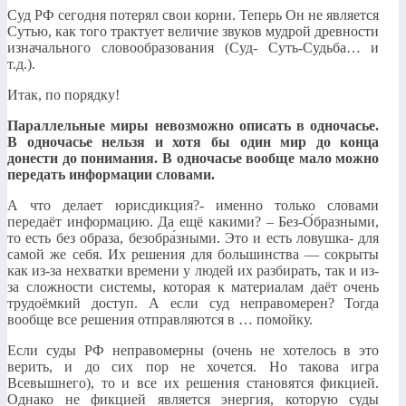
Суд РФ сегодня потерял свои корни. Теперь Он не является
Сутью, как того трактует величие звуков мудрой древности
изначального словообразования (Суд- Суть-Судьба… и
т.д.).
Итак, по порядку!
Параллельные миры невозможно описать в одночасье.
В одночасье нельзя и хотя бы один мир до конца
донести до понимания. В одночасье вообще мало можно
передать информации словами.
А что делает юрисдикция?- именно только словами
передаёт информацию. Да ещё какими? – Без-О́бразными,
то есть без образа, безобра́зными. Это и есть ловушка- для
самой же себя. Их решения для большинства — сокрыты
как из-за нехватки времени у людей их разбирать, так и из-
за сложности системы, которая к материалам даёт очень
трудоёмкий доступ. А если суд неправомерен? Тогда
вообще все решения отправляются в … помойку.
Если суды РФ неправомерны (очень не хотелось в это
верить, и до сих пор не хочется. Но такова игра
Всевышнего), то и все их решения становятся фикцией.
Однако не фикцией является энергия, которую суды