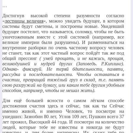
…
Достигнув высокой степени разумности согласно
«
лестницы величия
«, можно увидеть будущее, в котором
системы будут сметены, и построены новые. Увидевший
будущее постелит, что называется, соломку, чтобы не быть
уничтоженным вместе с этой системой (например, все
великие империи были разрушены). И размениваться на
внутренние разборки по очень частному вопросу человек
не станет, так как этот частный вопрос пойдёт так же под
общий прессинг
( умей прощать, и не кажись, прощая,
великодушней и мудрей других (Заповедь. Р.Киплинг).
Однако- фиксируй. Не теряй бдительности, памяти,
рассудка и последовательности. Чтобы оставаться в
счастии, превращай тяжёлый груз в склад, т.е. память
свою разгружай на бумагу, или каким тебе другим удобным
способом, например, чтобы не мешал жить)
.
Для ещё большей ясности о самом лёгком способе
достижения счастия здесь и сейчас, так как ты Сейчас
именно живой, и именно Человек, то посмотри на
ушедших: Зазнобин 80 лет, Углов 109 лет, Пушкин всего 37
лет прожил, Высоцкий 44 года. И посмотри на количество
людей, которые тебе не известны и никогда не будут
известны, и, тем более, интересны. Их, скажу тебе по