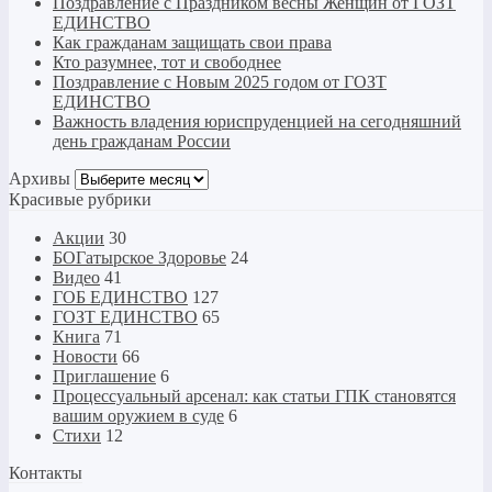
Поздравление с Праздником весны Женщин от ГОЗТ
ЕДИНСТВО
Как гражданам защищать свои права
Кто разумнее, тот и свободнее
Поздравление с Новым 2025 годом от ГОЗТ
ЕДИНСТВО
Важность владения юриспруденцией на сегодняшний
день гражданам России
Архивы
Архивы
Красивые рубрики
Акции
30
БОГатырское Здоровье
24
Видео
41
ГОБ ЕДИНСТВО
127
ГОЗТ ЕДИНСТВО
65
Книга
71
Новости
66
Приглашение
6
Процессуальный арсенал: как статьи ГПК становятся
вашим оружием в суде
6
Стихи
12
Контакты