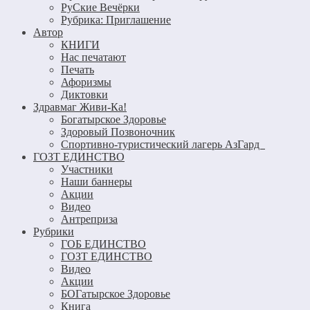
РуСкие Вечёрки
Рубрика: Приглашение
Автор
КНИГИ
Нас печатают
Печать
Афоризмы
Диктовки
Здравмаг Живи-Ка!
Богатырское Здоровье
Здоровый Позвоночник
Спортивно-туристический лагерь АзГард
ГОЗТ ЕДИНСТВО
Участники
Наши баннеры
Акции
Видео
Антреприза
Рубрики
ГОБ ЕДИНСТВО
ГОЗТ ЕДИНСТВО
Видео
Акции
БОГатырское Здоровье
Книга