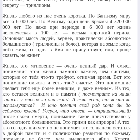
секрету — триллионы.
Жизнь любого из нас очень коротка. По Баптизму миру
всего 6 000 лет. По Ведизму один день Брахмы 4 320 000
000 лет. Но даже при периоде в 6 000 лет жизнь
человеческая в 100 лет — весьма короткий период.
Основная масса людей, вернее, практически абсолютное
большинство ( триллионы и более), которая на земле когда
либо жила, сегодня в Яви не присутствует, или, проще
сказать, не живёт.
Жизнь, это мгновение — очень ценный дар. И смысл
понимания этой жизни намного важнее, чем системы,
которые от тебя что-то требуют, отнимая время. Вот это
понимание смысла и есть твоё счастье. Это понимание
сделает тебя ещё более великим, и даже вечным. Из тех,
кто остался великим и в памяти
( посмотрите на наши
записи- у многих ли они есть? А если есть, то часто ли
используются? И кто помнит свой род хотя бы до
седьмого колена? Уверен, что ответ — отрицательный)
после своей смерти, понимание такое присутствовало у
абсолютного большинства. Это прими как априори! А тех,
кто сегодня шикует, но не понимает этого, шансов остаться
в доброй памяти и с полезностью развития по божьему
промыслу не более, чем выеденного яйца. Кстати,