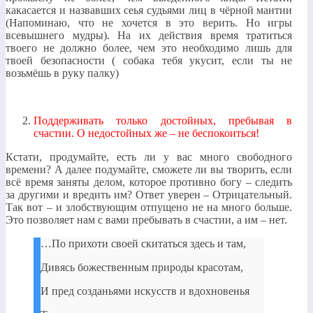
какасается и назвавших сеья судьями лиц в чёрной мантии
(Напоминаю, что не хочется в это верить. Но игры
всевышнего мудры). На их действия время тратиться
твоего не должно более, чем это необходимо лишь для
твоей безопасности ( собака тебя укусит, если ты не
возьмёшь в руку палку)
Поддерживать только достойных, пребывая в
счастии. О недостойных же – не беспокоиться!
Кстати, продумайте, есть ли у вас много свободного
времени? А далее подумайте, сможете ли вы творить, если
всё время заняты делом, которое противно богу – следить
за другими и вредить им? Ответ уверен – Отрицательный.
Так вот – и злобствующим отпущено не на много больше.
Это позволяет нам с вами пребывать в счастии, а им – нет.
…По прихоти своей скитаться здесь и там,
Дивясь божественным природы красотам,
И пред созданьями искусств и вдохновенья