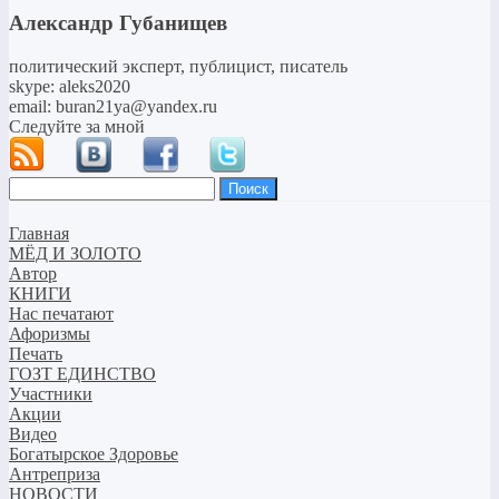
Александр Губанищев
политический эксперт, публицист, писатель
skype: aleks2020
email: buran21ya@yandex.ru
Следуйте за мной
Найти:
Главная
МЁД И ЗОЛОТО
Автор
КНИГИ
Нас печатают
Афоризмы
Печать
ГОЗТ ЕДИНСТВО
Участники
Акции
Видео
Богатырское Здоровье
Антреприза
НОВОСТИ