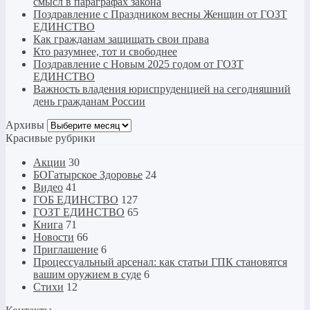
смысл в параграфах закона
Поздравление с Праздником весны Женщин от ГОЗТ
ЕДИНСТВО
Как гражданам защищать свои права
Кто разумнее, тот и свободнее
Поздравление с Новым 2025 годом от ГОЗТ
ЕДИНСТВО
Важность владения юриспруденцией на сегодняшний
день гражданам России
Архивы
Архивы
Красивые рубрики
Акции
30
БОГатырское Здоровье
24
Видео
41
ГОБ ЕДИНСТВО
127
ГОЗТ ЕДИНСТВО
65
Книга
71
Новости
66
Приглашение
6
Процессуальный арсенал: как статьи ГПК становятся
вашим оружием в суде
6
Стихи
12