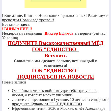
! Внимание: Книга о Новогодних приключениях! Различаем и
проводим Новый год трезво!!!
Все книги
здесь
! ВНИМАНИЕ!!!
Нездоровая тенденция-
Виктор Ефимов
в тюрьме (сейчас
Условно)
ПОЛУЧИТЕ Высококачественный МЁД
ГОБ "ЕДИНСТВО"
Вступить
Совместно мы сделаем больше, чем каждый в
отдельности!
ГОБ "ЕДИНСТВО"
ПОДПИСАТЬСЯ НА НОВОСТИ
Новые записи
От войны в мире к войне внутри себя: три уровня
любви, о которых молчат учебники
Летнее солнцестояние в Гуслице: 10-летие легендарного
праздника Купалы от ГОЗТ ЕДИНСТВО
Ефремовские чтения 2026 в Москве: отчёт Александра