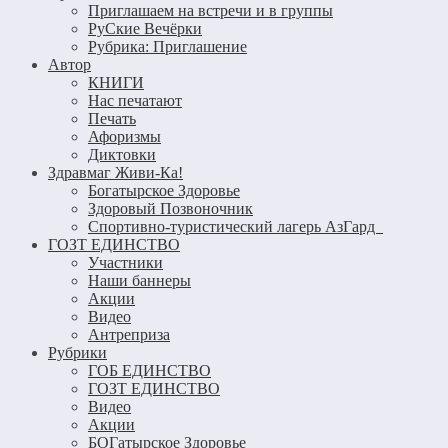
Приглашаем на встречи и в группы
РуСкие Вечёрки
Рубрика: Приглашение
Автор
КНИГИ
Нас печатают
Печать
Афоризмы
Диктовки
Здравмаг Живи-Ка!
Богатырское Здоровье
Здоровый Позвоночник
Спортивно-туристический лагерь АзГард
ГОЗТ ЕДИНСТВО
Участники
Наши баннеры
Акции
Видео
Антреприза
Рубрики
ГОБ ЕДИНСТВО
ГОЗТ ЕДИНСТВО
Видео
Акции
БОГатырское Здоровье