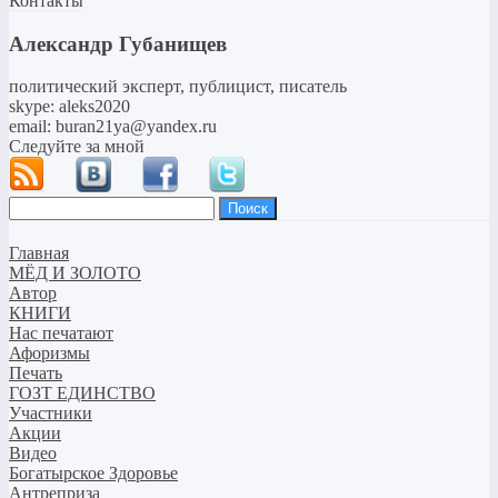
Контакты
Александр Губанищев
политический эксперт, публицист, писатель
skype: aleks2020
email: buran21ya@yandex.ru
Следуйте за мной
Найти:
Главная
МЁД И ЗОЛОТО
Автор
КНИГИ
Нас печатают
Афоризмы
Печать
ГОЗТ ЕДИНСТВО
Участники
Акции
Видео
Богатырское Здоровье
Антреприза