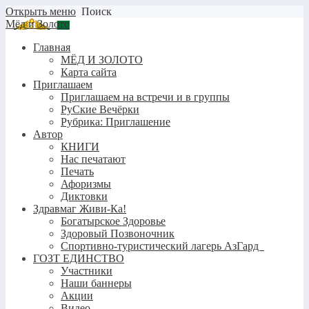
Открыть меню
Поиск
Мёд и Золото
Главная
МЁД И ЗОЛОТО
Карта сайта
Приглашаем
Приглашаем на встречи и в группы
РуСкие Вечёрки
Рубрика: Приглашение
Автор
КНИГИ
Нас печатают
Печать
Афоризмы
Диктовки
Здравмаг Живи-Ка!
Богатырское Здоровье
Здоровый Позвоночник
Спортивно-туристический лагерь АзГард
ГОЗТ ЕДИНСТВО
Участники
Наши баннеры
Акции
Видео