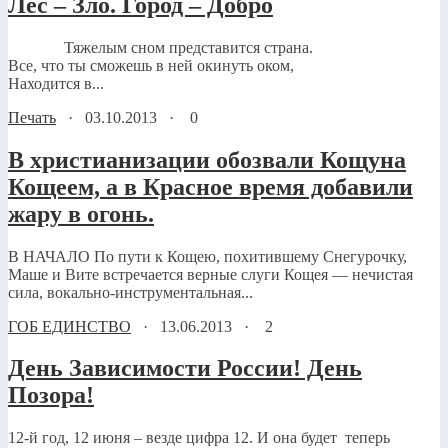
Лес – Зло. Город – Добро
Тяжелым сном представится страна.
Все, что ты сможешь в ней окинуть оком,
Находится в...
Печать
·
03.10.2013
·
0
В христианизации обозвали Кощуна
Кощеем, а в Красное время добавили
жару в огонь.
В НАЧАЛО По пути к Кощею, похитившему Снегурочку,
Маше и Вите встречается верные слуги Кощея — нечистая
сила, вокально-инструментальная...
ГОБ ЕДИНСТВО
·
13.06.2013
·
2
День Зависимости России! День
Позора!
12-й год, 12 июня – везде цифра 12. И она будет теперь