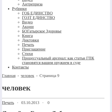
Антреприза
Рубрики
ГОБ ЕДИНСТВО
ГОЗТ ЕДИНСТВО
Видео
Акции
БОГатырское Здоровье
Книга
Диктовки
Печать
Приглашение
Стихи
Процессуальный арсенал: как статьи ГПК
становятся вашим оружием в суде
Контакты
Главная
›
человек
›
Страница 9
человек
Печать
·
03.10.2013
·
0