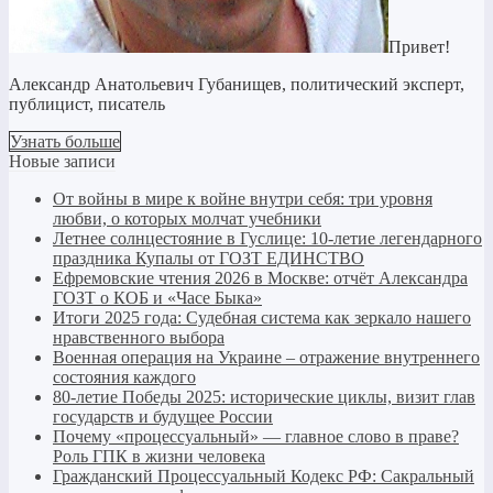
Привет!
Александр Анатольевич Губанищев, политический эксперт,
публицист, писатель
Узнать больше
Новые записи
От войны в мире к войне внутри себя: три уровня
любви, о которых молчат учебники
Летнее солнцестояние в Гуслице: 10-летие легендарного
праздника Купалы от ГОЗТ ЕДИНСТВО
Ефремовские чтения 2026 в Москве: отчёт Александра
ГОЗТ о КОБ и «Часе Быка»
Итоги 2025 года: Судебная система как зеркало нашего
нравственного выбора
Военная операция на Украине – отражение внутреннего
состояния каждого
80-летие Победы 2025: исторические циклы, визит глав
государств и будущее России
Почему «процессуальный» — главное слово в праве?
Роль ГПК в жизни человека
Гражданский Процессуальный Кодекс РФ: Сакральный