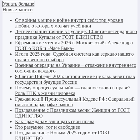
Узнать больше
Новые записи
От войны в мире к войне внутри себя: три уровня
любви, о которых молчат учебники
Летнее солнцестояние в Гуслице: 10-летие легендарного
праздника Купалы от ГОЗТ ЕДИНСТВО
Ефремовские чтения 2026 в Москве: отчёт Александра
ГОЗТ о КОБ и «Часе Быка»
Итоги 2025 года: Судебная система как зеркало нашего
нравственного выбора
Военная операция на Украине – отражение внутреннего
состояния каждого
80-летие Победы 2025: исторические циклы, визит глав
государств и будущее России
Почему «процессуальный» — главное слово в праве?
Роль ГПК в жизни человека
Гражданский Процессуальный Кодекс РФ: Сакральный
смысл в параграфах закона
Поздравление с Праздником весны Женщин от ГОЗТ
ЕДИНСТВО
Как гражданам защищать свои права
Кто разумнее, тот и свободнее
Поздравление с Новым 2025 годом от ГОЗТ
ЕДИНСТВО