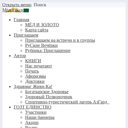
Открыть меню
Поиск
Мёд и Золото
Главная
МЁД И ЗОЛОТО
Карта сайта
Приглашаем
Приглашаем на встречи и в группы
РуСкие Вечёрки
Рубрика: Приглашение
Автор
КНИГИ
Нас печатают
Печать
Афоризмы
Диктовки
Здравмаг Живи-Ка!
Богатырское Здоровье
Здоровый Позвоночник
Спортивно-туристический лагерь АзГард
ГОЗТ ЕДИНСТВО
Участники
Наши баннеры
Акции
Видео