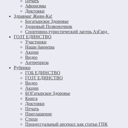
Печать
Афоризмы
Диктовки
Здравмаг Живи-Ка!
Богатырское Здоровье
Здоровый Позвоночник
Спортивно-туристический лагерь АзГард
ГОЗТ ЕДИНСТВО
Участники
Наши баннеры
Акции
Видео
Антреприза
Рубрики
ГОБ ЕДИНСТВО
ГОЗТ ЕДИНСТВО
Видео
Акции
БОГатырское Здоровье
Книга
Диктовки
Печать
Приглашение
Стихи
Процессуальный арсенал: как статьи ГПК