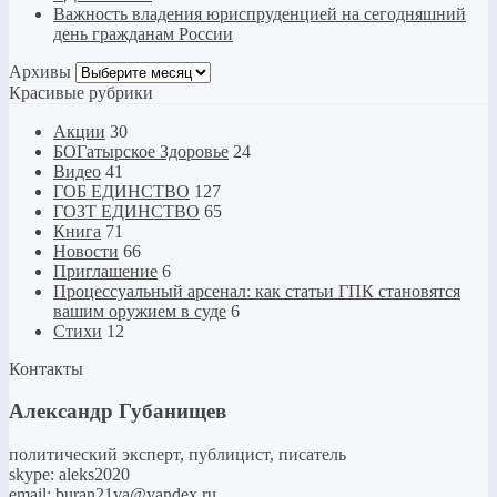
Важность владения юриспруденцией на сегодняшний
день гражданам России
Архивы
Архивы
Красивые рубрики
Акции
30
БОГатырское Здоровье
24
Видео
41
ГОБ ЕДИНСТВО
127
ГОЗТ ЕДИНСТВО
65
Книга
71
Новости
66
Приглашение
6
Процессуальный арсенал: как статьи ГПК становятся
вашим оружием в суде
6
Стихи
12
Контакты
Александр Губанищев
политический эксперт, публицист, писатель
skype: aleks2020
email: buran21ya@yandex.ru