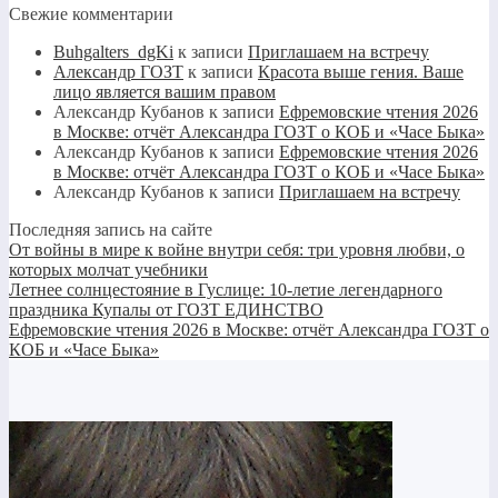
Свежие комментарии
Buhgalters_dgKi
к записи
Приглашаем на встречу
Александр ГОЗТ
к записи
Красота выше гения. Ваше
лицо является вашим правом
Александр Кубанов
к записи
Ефремовские чтения 2026
в Москве: отчёт Александра ГОЗТ о КОБ и «Часе Быка»
Александр Кубанов
к записи
Ефремовские чтения 2026
в Москве: отчёт Александра ГОЗТ о КОБ и «Часе Быка»
Александр Кубанов
к записи
Приглашаем на встречу
Последняя запись на сайте
От войны в мире к войне внутри себя: три уровня любви, о
которых молчат учебники
Летнее солнцестояние в Гуслице: 10-летие легендарного
праздника Купалы от ГОЗТ ЕДИНСТВО
Ефремовские чтения 2026 в Москве: отчёт Александра ГОЗТ о
КОБ и «Часе Быка»