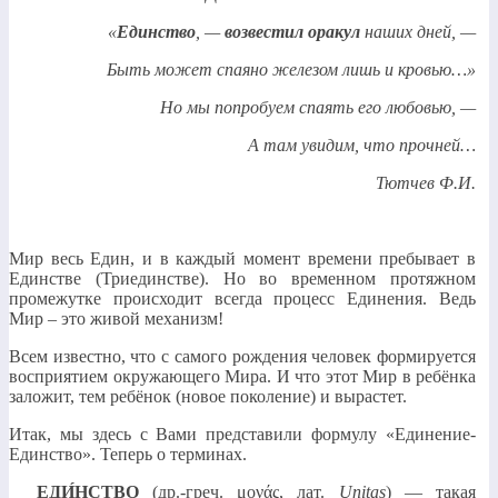
«
Единство
, —
возвестил
оракул
наших дней, —
Быть может спаяно железом лишь и кровью…»
Но мы попробуем спаять его любовью, —
А там увидим, что прочней…
Тютчев Ф.И.
Мир весь Един, и в каждый момент времени пребывает в
Единстве (Триединстве). Но во временном протяжном
промежутке происходит всегда процесс Единения. Ведь
Мир – это живой механизм!
Всем известно, что с самого рождения человек формируется
восприятием окружающего Мира. И что этот Мир в ребёнка
заложит, тем ребёнок (новое поколение) и вырастет.
Итак, мы здесь с Вами представили формулу «Единение-
Единство». Теперь о терминах.
ЕДИ́НСТВО
(др.-греч. μονάς, лат.
Unitas
) — такая