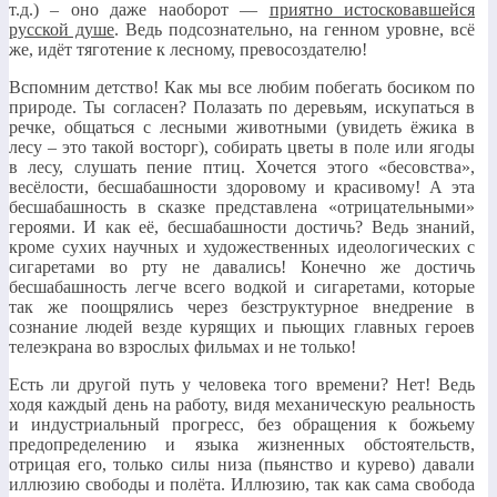
т.д.) – оно даже наоборот —
приятно истосковавшейся
русской душе
. Ведь подсознательно, на генном уровне, всё
же, идёт тяготение к лесному, превосоздателю!
Вспомним детство! Как мы все любим побегать босиком по
природе. Ты согласен? Полазать по деревьям, искупаться в
речке, общаться с лесными животными (увидеть ёжика в
лесу – это такой восторг), собирать цветы в поле или ягоды
в лесу, слушать пение птиц. Хочется этого «бесовства»,
весёлости, бесшабашности здоровому и красивому! А эта
бесшабашность в сказке представлена «отрицательными»
героями. И как её, бесшабашности достичь? Ведь знаний,
кроме сухих научных и художественных идеологических с
сигаретами во рту не давались! Конечно же достичь
бесшабашность легче всего водкой и сигаретами, которые
так же поощрялись через безструктурное внедрение в
сознание людей везде курящих и пьющих главных героев
телеэкрана во взрослых фильмах и не только!
Есть ли другой путь у человека того времени? Нет! Ведь
ходя каждый день на работу, видя механическую реальность
и индустриальный прогресс, без обращения к божьему
предопределению и языка жизненных обстоятельств,
отрицая его, только силы низа (пьянство и курево) давали
иллюзию свободы и полёта. Иллюзию, так как сама свобода