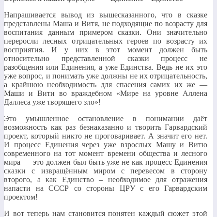
Напрашивается вывод из вышесказанного, что в сказке
представлены Маша и Витя, не подходящие по возрасту для
воспитания данным примером сказки. Они значительно
переросли лесных отрицательных героев по возрасту их
восприятия. И у них в этот момент должен быть
относительно представленной сказки процесс не
разобщения или Единения, а уже Единства. Ведь не их это
уже вопрос, и понимать уже должны не их отрицательность,
а крайнюю необходимость для спасения самих их же —
Маши и Вити во враждебном «Мире на уровне Аллена
Даллеса уже творящего зло»!
Это умышленное остановление в понимании даёт
возможность как раз безнаказанно и творить Гарвардский
проект, который никто не проговаривает. А значит его нет.
И процесс Единения через уже взрослых Машу и Витю
современного на тот момент времени общества и лесного
мира — это должен был быть уже не как процесс Единения
сказки с извращённым миром с перевесом в сторону
второго, а как Единство – необходимое для отражения
напасти на СССР со стороны ЦРУ с его Гарвардским
проектом!
И вот теперь нам становится понятен каждый сюжет этой