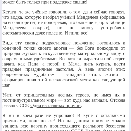
может быть только при поддержке свыше!
Кстати, те же учёные говорили о том, да и сейчас говорят,
что водка, которую изобрёл учёный Менделеев (обращались
на его авторитет, не подозревая, что был ещё эфир в таблице
Менделеева сокрыт), по не многу употреблять
систематически даже полезно. И пили все!
Видя эту сказку, подрастающее поколение готовилось к
конечной точки своего апогея — без Бога подходили от
природы жуткой к искусственному материальному миру с
современными удобствами. Все хотели вырасти и побыстрее
начать как Папа, а порой и Мама, пить курить, вести
праздные праздничные застолья. А ведь апогей этих
современных «удобств» – западный стиль жизни –
сформированная этой псевдосказкой мечта как следующий
шаг.
Уйти от отрицательных лесных героев, не имея их в
постиндустриальном мире — вот куда нас загнали. Отсюда
развал СССР.
Одна из главных причин
.
Я ни в коем разе не упрощаю! В купе с остальными
причинами, конечно же! Но на данном примере можно
увидеть всю картину происходящего реального бесовства