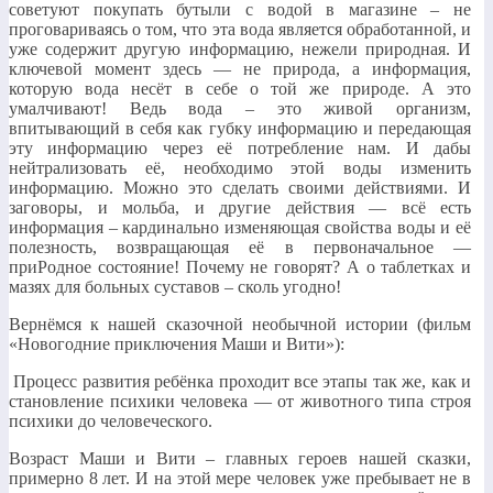
советуют покупать бутыли с водой в магазине – не
проговариваясь о том, что эта вода является обработанной, и
уже содержит другую информацию, нежели природная. И
ключевой момент здесь — не природа, а информация,
которую вода несёт в себе о той же природе. А это
умалчивают! Ведь вода – это живой организм,
впитывающий в себя как губку информацию и передающая
эту информацию через её потребление нам. И дабы
нейтрализовать её, необходимо этой воды изменить
информацию. Можно это сделать своими действиями. И
заговоры, и мольба, и другие действия — всё есть
информация – кардинально изменяющая свойства воды и её
полезность, возвращающая её в первоначальное —
приРодное состояние! Почему не говорят? А о таблетках и
мазях для больных суставов – сколь угодно!
Вернёмся к нашей сказочной необычной истории (фильм
«Новогодние приключения Маши и Вити»):
Процесс развития ребёнка проходит все этапы так же, как и
становление психики человека — от животного типа строя
психики до человеческого.
Возраст Маши и Вити – главных героев нашей сказки,
примерно 8 лет. И на этой мере человек уже пребывает не в