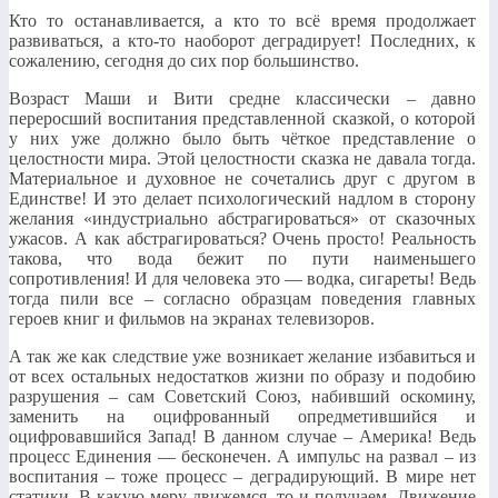
Кто то останавливается, а кто то всё время продолжает
развиваться, а кто-то наоборот деградирует! Последних, к
сожалению, сегодня до сих пор большинство.
Возраст Маши и Вити средне классически – давно
переросший воспитания представленной сказкой, о которой
у них уже должно было быть чёткое представление о
целостности мира. Этой целостности сказка не давала тогда.
Материальное и духовное не сочетались друг с другом в
Единстве! И это делает психологический надлом в сторону
желания «индустриально абстрагироваться» от сказочных
ужасов. А как абстрагироваться? Очень просто! Реальность
такова, что вода бежит по пути наименьшего
сопротивления! И для человека это — водка, сигареты! Ведь
тогда пили все – согласно образцам поведения главных
героев книг и фильмов на экранах телевизоров.
А так же как следствие уже возникает желание избавиться и
от всех остальных недостатков жизни по образу и подобию
разрушения – сам Советский Союз, набивший оскомину,
заменить на оцифрованный опредметившийся и
оцифровавшийся Запад! В данном случае – Америка! Ведь
процесс Единения — бесконечен. А импульс на развал – из
воспитания – тоже процесс – деградирующий. В мире нет
статики. В какую меру движемся, то и получаем. Движение