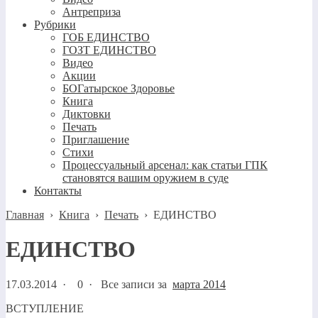
Антреприза
Рубрики
ГОБ ЕДИНСТВО
ГОЗТ ЕДИНСТВО
Видео
Акции
БОГатырское Здоровье
Книга
Диктовки
Печать
Приглашение
Стихи
Процессуальный арсенал: как статьи ГПК
становятся вашим оружием в суде
Контакты
Главная
›
Книга
›
Печать
›
ЕДИНСТВО
ЕДИНСТВО
17.03.2014
·
0 ·
Все записи за
марта 2014
ВСТУПЛЕНИЕ