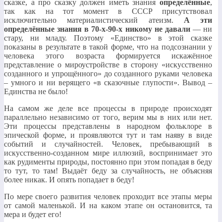
сказке, а про сказку должен иметь знания
определённые
,
так как на тот момент в СССР присутствовал
исключительно материалистический атеизм.
А эти
определённые знания в 70-х-90-х никому не давали
— ни
стару, ни младу. Поэтому «Единство» в этой сказке
показаны в результате в такой форме, что на подсознании у
человека этого возраста формируется искажённое
представление о мироустройстве в сторону «искусственно
созданного и упрощённого» до созданного руками человека
– умного и ни верящего «в сказочные глупости». Вывод –
Единства не было!
На самом же деле все процессы в природе происходят
параллельно независимо от того, верим мы в них или нет.
Эти процессы представлены в народном фольклоре в
эпической форме, и проявляются тут и там наяву в виде
событий и случайностей. Человек, пребывающий в
искусственно-созданном мире иллюзий, воспринимает это
как рудименты природы, постоянно при этом попадая в беду
то тут, то там! Выдаёт беду за случайность, не объясняя
более никак. И опять попадает в беду!
По мере своего развития человек проходит все этапы меры
от самой маленькой. И на каком этапе он остановится, та
мера и будет его!