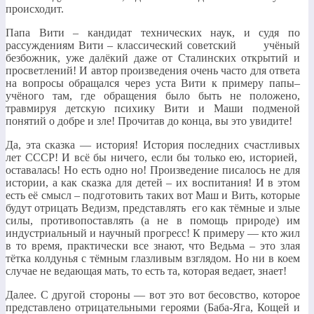
происходит.
Папа Вити – кандидат технических наук, и судя по
рассуждениям Вити – классический советский учёный
безбожник, уже далёкий даже от Сталинских открытий и
просветлений! И автор произведения очень часто для ответа
на вопросы обращался через уста Вити к примеру папы–
учёного там, где обращения было быть не положено,
травмируя детскую психику Вити и Маши подменой
понятий о добре и зле! Прочитав до конца, вы это увидите!
Да, эта сказка — история! История последних счастливых
лет СССР! И всё бы ничего, если бы только ею, историей,
оставалась! Но есть одно но! Произведение писалось не для
истории, а как сказка для детей – их воспитания! И в этом
есть её смысл – подготовить таких вот Маш и Вить, которые
будут отрицать Ведизм, представлять его как тёмные и злые
силы, противопоставлять (а не в помощь природе) им
индустриальный и научный прогресс! К примеру — кто жил
в то время, практически все знают, что Ведьма – это злая
тётка колдунья с тёмным глазливым взглядом. Но ни в коем
случае не ведающая мать, то есть та, которая ведает, знает!
Далее. С другой стороны — вот это вот бесовство, которое
представлено отрицательными героями (Баба-Яга, Кощей и