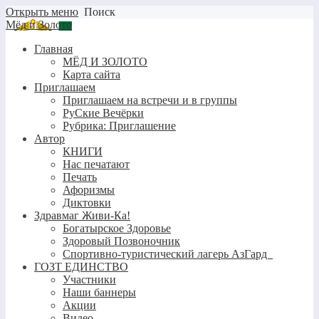
Открыть меню
Поиск
Мёд и Золото
Главная
МЁД И ЗОЛОТО
Карта сайта
Приглашаем
Приглашаем на встречи и в группы
РуСкие Вечёрки
Рубрика: Приглашение
Автор
КНИГИ
Нас печатают
Печать
Афоризмы
Диктовки
Здравмаг Живи-Ка!
Богатырское Здоровье
Здоровый Позвоночник
Спортивно-туристический лагерь АзГард
ГОЗТ ЕДИНСТВО
Участники
Наши баннеры
Акции
Видео