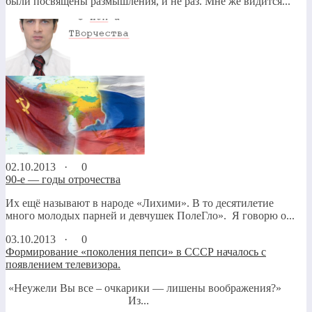
были посвящены размышления, и не раз. Мне же видится...
02.10.2013 ·
0
90-е — годы отрочества
Их ещё называют в народе «Лихими». В то десятилетие
много молодых парней и девчушек ПолеГло». Я говорю о...
03.10.2013 ·
0
Формирование «поколения пепси» в СССР началось с
появлением телевизора.
«Неужели Вы все – очкарики — лишены воображения?»
Из...