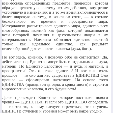
взаимосвязь определенных предметов, процессов, которая
образует целостную систему взаимодействия, внутренне
устойчивую в изменениях и в то же время включающуюся в
более широкую систему, в конечном счете, — в составе
бесконечного во времени и пространстве мира.
Материализм рассматривает единство мира, единство всех
многообразных явлений как факт, который доказывается
всей историей познания и деятельности людей в их
материальности. Идеализм объясняет единство явлений
только как идеальное единство, как результат
целесообразной деятельности человека (духа, бога).
Но вот здесь, конечно, я позволю себе не согласиться! Да,
действительно, Единство могут быть и отдельными — духа,
материи. Но Единство целостное — и духа, и материи, и
пространства! Это же тоже единство! И вот если взять
прошлое — то оно для нас существует в ЕДИНСТВЕ! Оно
прошло — сформировав настоящее. На основе этого
ЕДИНСТВА (правда всегда одна, а кривд много) и строится
мировозрение человека, и его будущность!
Далее происходит Единение, которое достигает нового
уровня — ЕДИНСТВА. И если это ЕДИНСТВО определить
— то это то, к чему следует стремиться, это ступень.
ЕДИНСТВ ступеней и уровней может быть какое угодно.