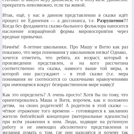
прекратить невозможно, если ты живой.
Итак, ещё, у нас в данном представлении в сказке идёт
процесс не Единения — а диссонанса, т.е.
Разрушения
!!!
Когда без фундамента сказко-быльного фольклора наносится
наслоение извращённой формы мировосприятия через
вредные привычки.
Начнём! 8-летние школьники. Про Машу и Витю как раз
показано, что мера понимания у школьников низка! Однако,
хочется отметить, что ребята, их возраст, который в
произведении представлен, и на кого рассчитана
соответственно эта сказка, намного выше той меры, в
которой они рассуждают – в этой сказке (т.е. мера
понимания не соотносится со сказочными нравоучениями
при имеющемся вокруг безнравственном мире наяву)!
Как это определить? А очень просто! Хотя бы по тому, что
ориентировались Маша и Витя, впрочем, как и положено
детям, на своих родителей! А родители в этой сказке —
чёткое отражение того времени – готовящиеся к закланию
жители библейской концепции (материальные идеалисты)
при всём уважении к ним. Люди, ходящие на рутинную
работу и не имеющих абсолютного представления и
желания думать о том, где они находятся и почему так