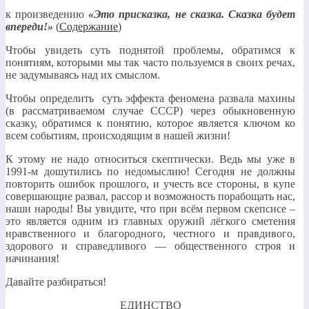
к произведению
«Это присказка, не сказка. Сказка будет
впереди!»
(
Содержание
)
Чтобы увидеть суть поднятой проблемы, обратимся к
понятиям, которыми мы так часто пользуемся в своих речах,
не задумываясь над их смыслом.
Чтобы определить суть эффекта феномена развала махины
(в рассматриваемом случае СССР) через обыкновенную
сказку, обратимся к понятию, которое является ключом ко
всем событиям, происходящим в нашей жизни
!
К этому не надо относиться скептически. Ведь мы уже в
1991-м дошутились по недомыслию! Сегодня не должны
повторить ошибок прошлого, и учесть все стороны, в купе
совершающие развал, рассор и возможность порабощать нас,
наши народы! Вы увидите, что при всём первом скепсисе –
это является одним из главных оружий лёгкого сметения
нравственного и благородного, честного и правдивого,
здорового и справедливого — общественного строя и
начинания!
Давайте разбираться!
ЕДИНСТВО