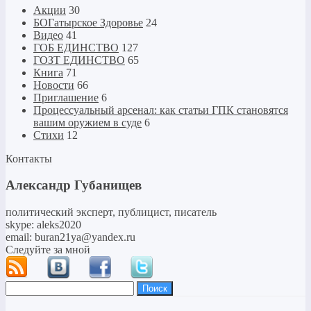
Акции
30
БОГатырское Здоровье
24
Видео
41
ГОБ ЕДИНСТВО
127
ГОЗТ ЕДИНСТВО
65
Книга
71
Новости
66
Приглашение
6
Процессуальный арсенал: как статьи ГПК становятся
вашим оружием в суде
6
Стихи
12
Контакты
Александр Губанищев
политический эксперт, публицист, писатель
skype: aleks2020
email: buran21ya@yandex.ru
Следуйте за мной
Найти: