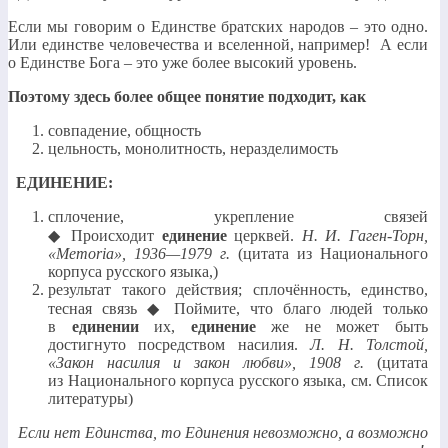
Если мы говорим о Единстве братских народов – это одно.
Или единстве человечества и вселенной, например! А если
о Единстве Бога – это уже более высокий уровень.
Поэтому здесь более общее понятие подходит, как
совпадение, общность
цельность, монолитность, неразделимость
ЕДИНЕНИЕ:
сплочение, укрепление связей
◆ Происходит
единение
церквей.
Н. И. Гаген-Торн,
«Memoria», 1936—1979 г.
(цитата из Национального
корпуса русского языка,)
результат такого действия; сплочённость, единство,
тесная связь ◆ Поймите, что благо людей только
в
единении
их,
единение
же не может быть
достигнуто посредством насилия.
Л. Н. Толстой
,
«Закон насилия и закон любви», 1908 г.
(цитата
из Национального корпуса русского языка, см. Список
литературы)
Если нет Единства, то Единения невозможно, а возможно