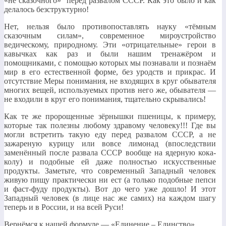
«не сказочного» перед развалом СССР. Как это было и как
делалось безструктурно!
Нет, нельзя было противопоставлять науку «тёмным
сказочным силам», современное мироустройство
ведическому, природному. Эти «отрицательные» герои в
кавычках как раз и были нашим тренажёром и
помощниками, с помощью которых мы познавали и познаём
мир в его естественной форме, без уродств и прикрас. И
отсутствие Меры понимания, не входящих в круг обывателя
многих вещей, используемых против него же, обывателя —
не входили в круг его понимания, тщательно скрывались!
Как те же пророщенные зёрнышки пшеницы, к примеру,
которые так полезны любому здравому человеку!!! Где вы
могли встретить такую еду перед развалом СССР, а не
зажареную курицу или вовсе лимонад (впоследствии
заменённый после развала СССР вообще на ядерную кока-
колу) и подобные ей даже полностью искусственные
продукты. Заметьте, что современный Западный человек
живую пищу практически ни ест (а только подобные пепси
и фаст-фуду продукты). Вот до чего уже дошло! И этот
Западный человек (в лице нас же самих) на каждом шагу
теперь и в России, и на всей Руси!
Вернёмся к нашей формуле — «Единение – Единство»