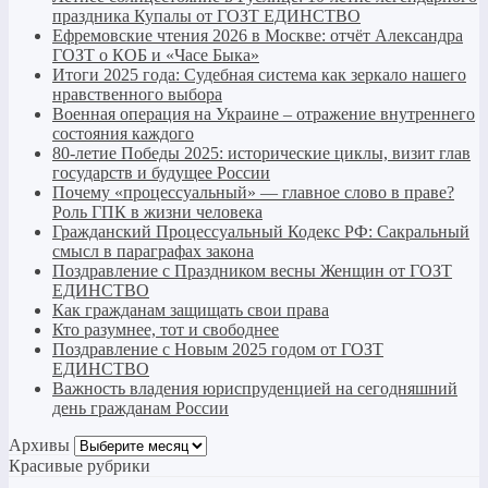
праздника Купалы от ГОЗТ ЕДИНСТВО
Ефремовские чтения 2026 в Москве: отчёт Александра
ГОЗТ о КОБ и «Часе Быка»
Итоги 2025 года: Судебная система как зеркало нашего
нравственного выбора
Военная операция на Украине – отражение внутреннего
состояния каждого
80-летие Победы 2025: исторические циклы, визит глав
государств и будущее России
Почему «процессуальный» — главное слово в праве?
Роль ГПК в жизни человека
Гражданский Процессуальный Кодекс РФ: Сакральный
смысл в параграфах закона
Поздравление с Праздником весны Женщин от ГОЗТ
ЕДИНСТВО
Как гражданам защищать свои права
Кто разумнее, тот и свободнее
Поздравление с Новым 2025 годом от ГОЗТ
ЕДИНСТВО
Важность владения юриспруденцией на сегодняшний
день гражданам России
Архивы
Архивы
Красивые рубрики