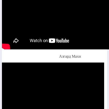
Азгард Махи