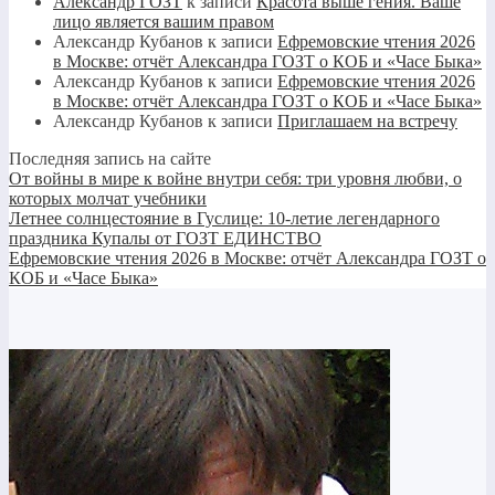
Александр ГОЗТ
к записи
Красота выше гения. Ваше
лицо является вашим правом
Александр Кубанов
к записи
Ефремовские чтения 2026
в Москве: отчёт Александра ГОЗТ о КОБ и «Часе Быка»
Александр Кубанов
к записи
Ефремовские чтения 2026
в Москве: отчёт Александра ГОЗТ о КОБ и «Часе Быка»
Александр Кубанов
к записи
Приглашаем на встречу
Последняя запись на сайте
От войны в мире к войне внутри себя: три уровня любви, о
которых молчат учебники
Летнее солнцестояние в Гуслице: 10-летие легендарного
праздника Купалы от ГОЗТ ЕДИНСТВО
Ефремовские чтения 2026 в Москве: отчёт Александра ГОЗТ о
КОБ и «Часе Быка»