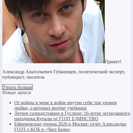
Привет!
Александр Анатольевич Губанищев, политический эксперт,
публицист, писатель
Узнать больше
Новые записи
От войны в мире к войне внутри себя: три уровня
любви, о которых молчат учебники
Летнее солнцестояние в Гуслице: 10-летие легендарного
праздника Купалы от ГОЗТ ЕДИНСТВО
Ефремовские чтения 2026 в Москве: отчёт Александра
ГОЗТ о КОБ и «Часе Быка»