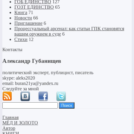
ГОБ ЕДИНСТВО
127
ГОЗТ ЕДИНСТВО
65
Книга
71
Новости
66
Приглашение
6
Процессуальный арсенал: как статьи ГПК становятся
вашим оружием в суде
6
Стихи
12
Контакты
Александр Губанищев
политический эксперт, публицист, писатель
skype: aleks2020
email: buran21ya@yandex.ru
Следуйте за мной
Найти:
Главная
МЁД И ЗОЛОТО
Автор
КНИГИ