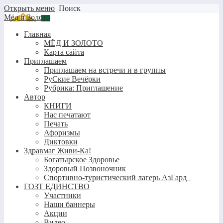
Открыть меню
Поиск
Мёд и Золото
Главная
МЁД И ЗОЛОТО
Карта сайта
Приглашаем
Приглашаем на встречи и в группы
РуСкие Вечёрки
Рубрика: Приглашение
Автор
КНИГИ
Нас печатают
Печать
Афоризмы
Диктовки
Здравмаг Живи-Ка!
Богатырское Здоровье
Здоровый Позвоночник
Спортивно-туристический лагерь АзГард
ГОЗТ ЕДИНСТВО
Участники
Наши баннеры
Акции
Видео