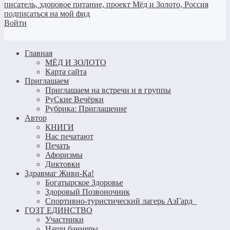
Войти
Главная
МЁД И ЗОЛОТО
Карта сайта
Приглашаем
Приглашаем на встречи и в группы
РуСкие Вечёрки
Рубрика: Приглашение
Автор
КНИГИ
Нас печатают
Печать
Афоризмы
Диктовки
Здравмаг Живи-Ка!
Богатырское Здоровье
Здоровый Позвоночник
Спортивно-туристический лагерь АзГард
ГОЗТ ЕДИНСТВО
Участники
Наши баннеры