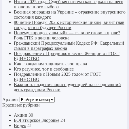
Итоги 2025 года: Судебная система как зеркало нашего
нравственного выбора
Военная операция на Украине – отражение внутреннего
состояния каждого
80-летие Победы 2025: исторические циклы, визит глав
государств и будущее России
Почему «процессуальный» — главное слово в праве?
Роль ГПК в жизни человека
Гражданский Процессуальный Кодекс РФ: Сакральный
смысл в параграфах закона
Поздравление с Праздником весны Женщин от ГОЗТ
ЕДИНСТВО
Как гражданам защищать свои права
Кто разумнее, тот и свободнее
Поздравление с Новым 2025 годом от ГОЗТ
ЕДИНСТВО
Важность владения юриспруденцией на сегодняшний
день гражданам России
Архивы
Архивы
Красивые рубрики
Акции
30
БОГатырское Здоровье
24
Видео
41