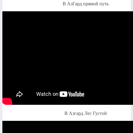
В АзГард прямой путь
В Азгард Лес Густой