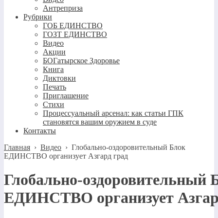
Антреприза
Рубрики
ГОБ ЕДИНСТВО
ГОЗТ ЕДИНСТВО
Видео
Акции
БОГатырское Здоровье
Книга
Диктовки
Печать
Приглашение
Стихи
Процессуальный арсенал: как статьи ГПК
становятся вашим оружием в суде
Контакты
Главная
›
Видео
›
Глобально-оздоровительный Блок
ЕДИНСТВО организует Азгард град
Глобально-оздоровительный 
ЕДИНСТВО организует Азгар