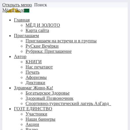
Открыть меню
Поиск
Мёд и Золото
Главная
МЁД И ЗОЛОТО
Карта сайта
Приглашаем
Приглашаем на встречи и в группы
РуСкие Вечёрки
Рубрика: Приглашение
Автор
КНИГИ
Нас печатают
Печать
Афоризмы
Диктовки
Здравмаг Живи-Ка!
Богатырское Здоровье
Здоровый Позвоночник
Спортивно-туристический лагерь АзГард
ГОЗТ ЕДИНСТВО
Участники
Наши баннеры
Акции
Видео