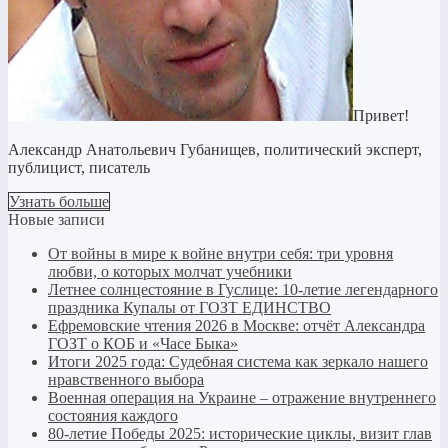
Привет!
Александр Анатольевич Губанищев, политический эксперт,
публицист, писатель
Узнать больше
Новые записи
От войны в мире к войне внутри себя: три уровня
любви, о которых молчат учебники
Летнее солнцестояние в Гуслице: 10-летие легендарного
праздника Купалы от ГОЗТ ЕДИНСТВО
Ефремовские чтения 2026 в Москве: отчёт Александра
ГОЗТ о КОБ и «Часе Быка»
Итоги 2025 года: Судебная система как зеркало нашего
нравственного выбора
Военная операция на Украине – отражение внутреннего
состояния каждого
80-летие Победы 2025: исторические циклы, визит глав