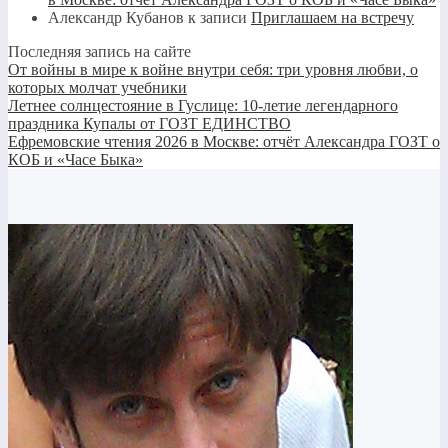
Александр Кубанов
к записи
Приглашаем на встречу
Последняя запись на сайте
От войны в мире к войне внутри себя: три уровня любви, о
которых молчат учебники
Летнее солнцестояние в Гуслице: 10-летие легендарного
праздника Купалы от ГОЗТ ЕДИНСТВО
Ефремовские чтения 2026 в Москве: отчёт Александра ГОЗТ о
КОБ и «Часе Быка»