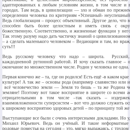
адаптированных к любым условиям жизни, в том числе и
городах. Там ведь, в цивилизации — зло и обман по прежне
определении человека по критериям «Успешный- неуспешный»
Ведь глобализация – процесс объективный. Другое дело, что 
способен быть более целостным и иметь связь с окр
божественную. Соответственно, и жизненные функции у него
Так этому разуму надо дать частичку знаний о цивилизованном 
– а сделать маленького человеком – Ведающим и там, во враж
суть!!!
Ведь русскому человеку что надо – широта. Русский,
каждодневной рутинной работой. И хочу сказать главное – 
окончание во множественном числе. Родин у человека не одна.
Первая конечно же – та, где он родился! Есть ещё -в каком крае
культуре! А так же – основы рода (например славянство или ис
всё человечество земли — Земля то бишь – та же Родина че
земляне! Поэтому вот такое восприятие в широте со всеми 
отрицательными в том числе –так сказать – издерж
взаимовложенности суперсистем – вот что должно служить о
к широкому восприятию здоровых детей – по принципу той же
Выступающие все были с очень интересными докладами. Но у
Михаил Юрьевич. Ведь он учёный. И такие неформатные 
родовые поместья на сегодня – это, мягко выражаясь, с трудом