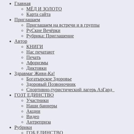
Главная
МЁД И ЗОЛОТО
Карта сайта
Приглашаем
Приглашаем на встречи и в группы
РуСкие Вечёрки
Рубрика: Приглашение
Автор
КНИГИ
Нас печатают
Печать
Афоризмы
Диктовки
Здравмаг Живи-Ка!
Богатырское Здоровье
Здоровый Позвоночник
Спортивно-туристический лагерь АзГард
ГОЗТ ЕДИНСТВО
Участники
Наши баннеры
Акции
Видео
Антреприза
Рубрики
ГОБ ЕДИНСТВО