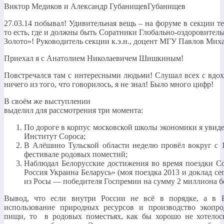
Виктор Медиков и Александр ГубанищевГубанищев
27.03.14 побывал! Удивительная вещь – на форуме в секции т
то есть, где и должны быть Соратники Глобально-оздоровит
Золото»! Руководитель секции к.э.н., доцент МГУ Павлов Мих
Приехал я с Анатолием Николаевичем Шишкиным!
Повстречался там с интересными людьми! Слушал всех с вдохн
ничего из того, что говорилось, я не знал! Было много цифр!
В своём же выступлении
выделил для рассмотрения три момента:
По дороге в корпус московской школы экономики я увиде
Институт Сороса;
В Алёшино Тульской области неделю провёл вокруг с 1
фестивале родовых поместий;
Наблюдал Белорусские достижения во время поездки С
Россия Украина Беларусь» (моя поездка 2013 и доклад с
из Росы — победителя Госпремии на сумму 2 миллиона б
Вывод, что если внутри России не всё в порядке, а в 
использование природных ресурсов и производство экопр
пищи, то в родовых поместьях, как бы хорошо не хотелос