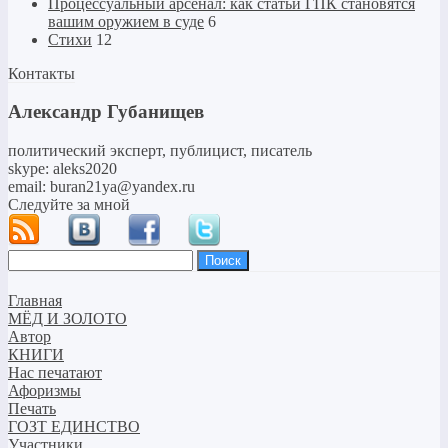
Процессуальный арсенал: как статьи ГПК становятся
вашим оружием в суде
6
Стихи
12
Контакты
Александр Губанищев
политический эксперт, публицист, писатель
skype: aleks2020
email: buran21ya@yandex.ru
Следуйте за мной
Найти:
Главная
МЁД И ЗОЛОТО
Автор
КНИГИ
Нас печатают
Афоризмы
Печать
ГОЗТ ЕДИНСТВО
Участники