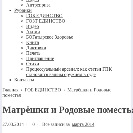
Антреприза
Рубрики
ГОБ ЕДИНСТВО
ГОЗТ ЕДИНСТВО
Видео
Акции
БОГатырское Здоровье
Книга
Диктовки
Печать
Приглашение
Стихи
Процессуальный арсенал: как статьи ГПК
становятся вашим оружием в суде
Контакты
Главная
›
ГОБ ЕДИНСТВО
›
Матрёшки и Родовые
поместья
Матрёшки и Родовые поместь
27.03.2014
·
0 ·
Все записи за
марта 2014