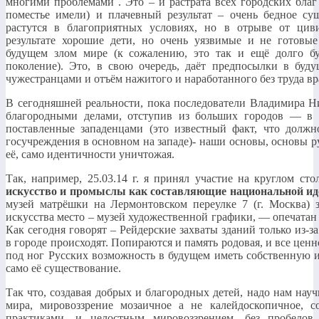
многими проблемами . Это – и растрата всех городских благ
поместье имели) и плачевный результат – очень бедное сущ
растутся в благоприятных условиях, но в отрыве от ци
результате хорошие дети, но очень уязвимые и не готовы
будущем злом мире (к сожалению, это так и ещё долго бу
поколение). Это, в свою очередь, даёт предпосылки в буду
чужестранцами и отъём нажитого и наработанного без труда в
В сегодняшней реальности, пока последователи Владимира Н
благородными делами, отступив из больших городов — в 
поставленные западенцами (это известный факт, что должн
госучреждения в основном на западе)- наши основы, основы р
её, само идентичности уничтожая.
Так, например, 25.03.14 г. я принял участие на круглом ст
искусство и промыслы как составляющие национальной
ид
музей матрёшки на Лермонтовском переулке 7 (г. Москва) з
искусства место – музей художественной графики, — опечатан 
Как сегодня говорят – Рейдерские захваты зданий только из-з
в городе происходят. Попираются и память родовая, и все цен
под ног Русских возможность в будущем иметь собственную и
само её существование.
Так что, создавая добрых и благородных детей, надо нам нау
мира, мировоззрение мозаичное а не калейдоскопичное, 
практиками, и целостным мировоззрением, без пробелов