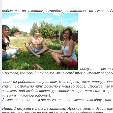
побывать на плотине, огородах, покататься на велосипед
, послушать песни 
Ярослава, который так помог мне в серьёзных бытовых вопроса
-помогал работать на участке, колол дрова, косил траву, езд
спилить огромную липу, росшую у меня во дворе, угрожавшую 
завалены под воздействием ураганного ветра, тем самым проб
мне кучу тяжелой работы).
А главное, по эмоциям от всего это я почувствовала вдруг, что
Итак, 2 августа в День Десантника, Ярослав своими действия
процесс, снимая его на камеры с крыльцов соседнего двора.