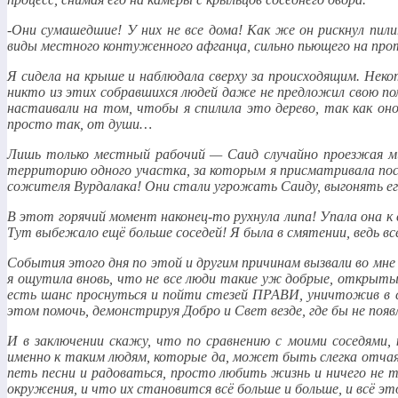
-Они сумашедшие! У них не все дома! Как же он рискнул пи
виды местного контуженного афганца, сильно пьющего на про
Я сидела на крыше и наблюдала сверху за происходящим. Нек
никто из этих собравшихся людей даже не предложил свою пом
настаивали на том, чтобы я спилила это дерево, так как он
просто так, от души…
Лишь только местный рабочий — Саид случайно проезжая мим
территорию одного участка, за которым я присматривала пос
сожителя Вурдалака! Они стали угрожать Саиду, выгонять его
В этот горячий момент наконец-то рухнула липа! Упала она к 
Тут выбежало ещё больше соседей! Я была в смятении, ведь вс
События этого дня по этой и другим причинам вызвали во мн
я ощутила вновь, что не все люди такие уж добрые, открыты
есть шанс проснуться и пойти стезей ПРАВИ, уничтожив в се
этом помочь, демонстрируя Добро и Свет везде, где бы не появ
И в заключении скажу, что по сравнению с моими соседями,
именно к таким людям, которые да, может быть слегка отчая
петь песни и радоваться, просто любить жизнь и ничего не 
окружения, и что их становится всё больше и больше, и всё 