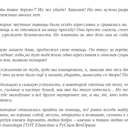
лить такое дерево?! Их же убьёт! Завалит! На это нужно раз
тяжении многих лет.
оторые местные пьяницы были особо агрессивны и срывались на
ощь и не отозвался на нашу просьбу! Они просто глазели, спле
о угрожает безопасности. Но платить за это дело они не соби
о нашего дома, предложил свою помощь. Он тянул за верёвку
ледние годы,но тут выбежала одна агрессивная и опасная сущн
 вон, вызвали полицию!
сожалению не туда, куда мы планировали, и, завалив мне весь дв
ё это нужно было ещё и пилить убирать, выносить со двора! По 
е большую и сильную усталость, в некоторой степени от того,
е, сильные и чистые душой, как мне бы этого хотелось… Но те
бе малодушие и всё другое внутреннее зло, а мы, те, кто хо
лялись.
 которые отказались прийти на помощь, всё равно всегда най
нны, но хороши собой, веселы, открыты к познанию, склонны к
требуя взамен даровать людям добро – именно к таким людям о
это благодаря ГОЗТ Единство и РуСким ВечОркам