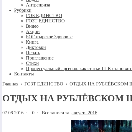
Антреприза
Рубрики
ГОБ ЕДИНСТВО
ГОЗТ ЕДИНСТВО
Видео
Акции
БОГатырское Здоровье
Книга
Диктовки
Печать
Приглашение
Стихи
Процессуальный арсенал: как статьи ГПК становят
Контакты
Главная
›
ГОЗТ ЕДИНСТВО
›
ОТДЫХ НА РУБЛЁВСКОМ 
ОТДЫХ НА РУБЛЁВСКОМ 
07.08.2016
·
0 ·
Все записи за
августа 2016