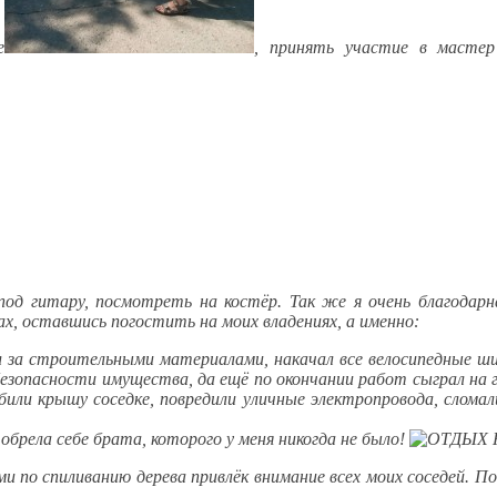
е
, принять участие в мастер 
под гитару, посмотреть на костёр. Так же я очень благодарн
х, оставшись погостить на моих владениях, а именно:
ил за строительными материалами, накачал все велосипедные ши
безопасности имущества, да ещё по окончании работ сыграл на 
или крышу соседке, повредили уличные электропровода, сломали
 обрела себе брата, которого у меня никогда не было!
ми по спиливанию дерева привлёк внимание всех моих соседей.