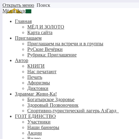
Открыть меню
Поиск
Мёд и Золото
Главная
МЁД И ЗОЛОТО
Карта сайта
Приглашаем
Приглашаем на встречи и в группы
РуСкие Вечёрки
Рубрика: Приглашение
Автор
КНИГИ
Нас печатают
Печать
Афоризмы
Диктовки
Здравмаг Живи-Ка!
Богатырское Здоровье
Здоровый Позвоночник
Спортивно-туристический лагерь АзГард
ГОЗТ ЕДИНСТВО
Участники
Наши баннеры
Акции
Видео