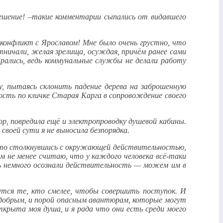
решение! –такие комментарии сыпались от видавшего
 конфликт с Ярославом! Мне было очень грустно, что
тничали, желая зрелища, осуждая, причём ранее сами
рались, ведь коммунальные службы не делали работу
, пытаясь склонить падение дерева на заброшенную
ость по кличке Старая Карга в сопровождение своего
ор, повредила ещё и электропроводку душевой кабины.
своей сути я не выносила безпорядка.
 что столкнувшись с окружающей действительностью,
м не менее считаю, что у каждого человека всё-таки
ть немного осознали действительность — можем им в
дутся те, кто смелее, чтобы совершить поступок. И
 добрым, и порой опасным авантюрам, которые могут
ткрыта моя душа, и я рада что они есть среди моего