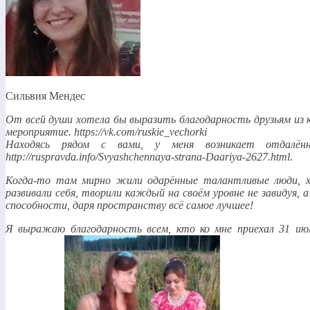
Сильвия Мендес
От всей души хотела бы выразить благодарность друзьям из к
мероприятие. https://vk.com/ruskie_vechorki
Находясь рядом с вами, у меня возникает отдалённ
http://ruspravda.info/Svyashchennaya-strana-Daariya-2627.html.
Когда-то там мирно жили одарённые талантливые люди, ху
развивали себя, творили каждый на своём уровне не завидуя, а 
способности, даря пространству всё самое лучшее!
Я выражаю благодарность всем, кто ко мне приехал 31 и