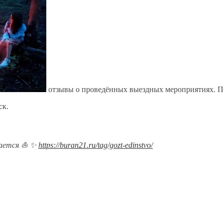
отзывы о проведённых выездных мероприятиях. П
ск.
щается ⛵ ✨
https://buran21.ru/tag/gozt-edinstvo/