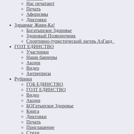
Нас печатают
Печать
Афоризмы
Диктовки
Здравмаг Живи-Ка!
Богатырское Здоровье
Здоровый Позвоночник
Спортивно-туристический лагерь АзГард
ГОЗТ ЕДИНСТВО
Участники
Наши баннеры
Акции
Видео
Антреприза
Рубрики
ГОБ ЕДИНСТВО
ГОЗТ ЕДИНСТВО
Видео
Акции
БОГатырское Здоровье
Книга
Диктовки
Печать
Приглашение
Стихи