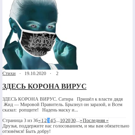
Стихи
·
19.10.2020
·
2
ЗДЕСЬ КОРОНА ВИРУС
ЗДЕСЬ КОРОНА ВИРУС. Сатира Пришёл к власти дядя
Жид — Мировой Правитель. Брызнул он заразой, и Всем
сказал: ропщите! Надень маску и...
Страница 3 из 36
«
1
2
3
4
5
...
10
20
30
...
»
Последняя »
Друзья, поддержите нас голосованием, и мы вам обязательно
отзовёмся! Быть добру!