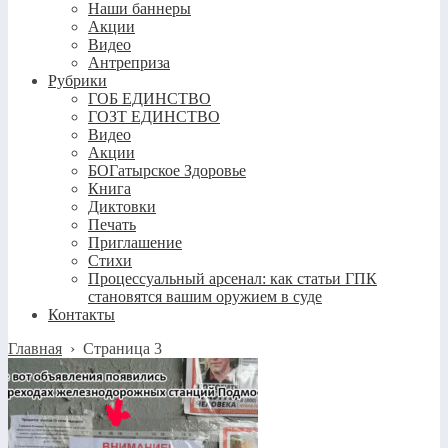
Наши баннеры
Акции
Видео
Антреприза
Рубрики
ГОБ ЕДИНСТВО
ГОЗТ ЕДИНСТВО
Видео
Акции
БОГатырское Здоровье
Книга
Диктовки
Печать
Приглашение
Стихи
Процессуальный арсенал: как статьи ГПК
становятся вашим оружием в суде
Контакты
Главная
›
Страница 3