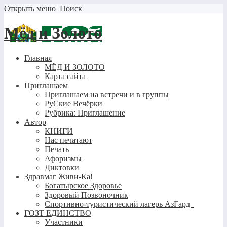
Открыть меню
Поиск
Мёд и Золото
Главная
МЁД И ЗОЛОТО
Карта сайта
Приглашаем
Приглашаем на встречи и в группы
РуСкие Вечёрки
Рубрика: Приглашение
Автор
КНИГИ
Нас печатают
Печать
Афоризмы
Диктовки
Здравмаг Живи-Ка!
Богатырское Здоровье
Здоровый Позвоночник
Спортивно-туристический лагерь АзГард
ГОЗТ ЕДИНСТВО
Участники