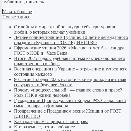
публицист, писатель
Узнать больше
Новые записи
От войны в мире к войне внутри себя: три уровня
любви, о которых молчат учебники
Летнее солнцестояние в Гуслице: 10-летие легендарного
праздника Купалы от ГОЗТ ЕДИНСТВО
Ефремовские чтения 2026 в Москве: отчёт Александра
ГОЗТ о КОБ и «Часе Быка»
Итоги 2025 года: Судебная система как зеркало нашего
нравственного выбора
Военная операция на Украине – отражение внутреннего
состояния каждого
80-летие Победы 2025: исторические циклы, визит глав
государств и будущее России
Почему «процессуальный» — главное слово в праве?
Роль ГПК в жизни человека
Гражданский Процессуальный Кодекс РФ: Сакральный
смысл в параграфах закона
Поздравление с Праздником весны Женщин от ГОЗТ
ЕДИНСТВО
Как гражданам защищать свои права
Кто разумнее, тот и свободнее