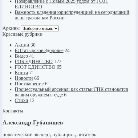
Поздравление с Новым 2025 годом от ГОЗТ
ЕДИНСТВО
Важность владения юриспруденцией на сегодняшний
день гражданам России
Архивы
Архивы
Красивые рубрики
Акции
30
БОГатырское Здоровье
24
Видео
41
ГОБ ЕДИНСТВО
127
ГОЗТ ЕДИНСТВО
65
Книга
71
Новости
66
Приглашение
6
Процессуальный арсенал: как статьи ГПК становятся
вашим оружием в суде
6
Стихи
12
Контакты
Александр Губанищев
политический эксперт, публицист, писатель