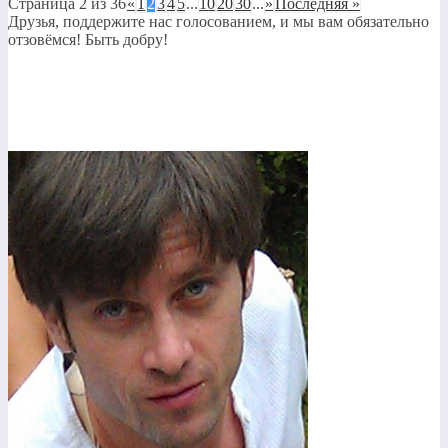
Страница 2 из 36
«
1
2
3
4
5
...
10
20
30
...
»
Последняя »
Друзья, поддержите нас голосованием, и мы вам обязательно
отзовёмся! Быть добру!