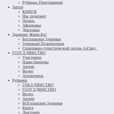
Рубрика: Приглашение
Автор
КНИГИ
Нас печатают
Печать
Афоризмы
Диктовки
Здравмаг Живи-Ка!
Богатырское Здоровье
Здоровый Позвоночник
Спортивно-туристический лагерь АзГард
ГОЗТ ЕДИНСТВО
Участники
Наши баннеры
Акции
Видео
Антреприза
Рубрики
ГОБ ЕДИНСТВО
ГОЗТ ЕДИНСТВО
Видео
Акции
БОГатырское Здоровье
Книга
Диктовки