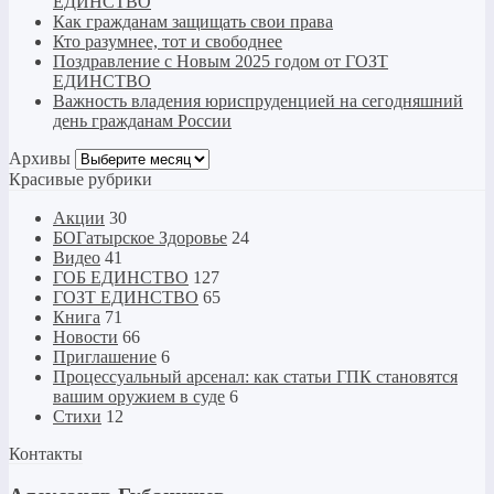
ЕДИНСТВО
Как гражданам защищать свои права
Кто разумнее, тот и свободнее
Поздравление с Новым 2025 годом от ГОЗТ
ЕДИНСТВО
Важность владения юриспруденцией на сегодняшний
день гражданам России
Архивы
Архивы
Красивые рубрики
Акции
30
БОГатырское Здоровье
24
Видео
41
ГОБ ЕДИНСТВО
127
ГОЗТ ЕДИНСТВО
65
Книга
71
Новости
66
Приглашение
6
Процессуальный арсенал: как статьи ГПК становятся
вашим оружием в суде
6
Стихи
12
Контакты