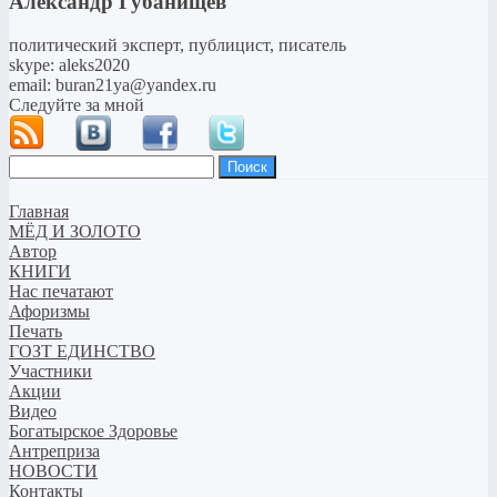
Александр Губанищев
политический эксперт, публицист, писатель
skype: aleks2020
email: buran21ya@yandex.ru
Следуйте за мной
Найти:
Главная
МЁД И ЗОЛОТО
Автор
КНИГИ
Нас печатают
Афоризмы
Печать
ГОЗТ ЕДИНСТВО
Участники
Акции
Видео
Богатырское Здоровье
Антреприза
НОВОСТИ
Контакты