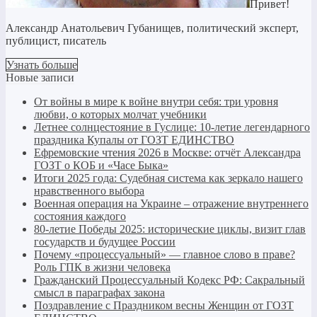
Привет!
Александр Анатольевич Губанищев, политический эксперт,
публицист, писатель
Узнать больше
Новые записи
От войны в мире к войне внутри себя: три уровня
любви, о которых молчат учебники
Летнее солнцестояние в Гуслице: 10-летие легендарного
праздника Купалы от ГОЗТ ЕДИНСТВО
Ефремовские чтения 2026 в Москве: отчёт Александра
ГОЗТ о КОБ и «Часе Быка»
Итоги 2025 года: Судебная система как зеркало нашего
нравственного выбора
Военная операция на Украине – отражение внутреннего
состояния каждого
80-летие Победы 2025: исторические циклы, визит глав
государств и будущее России
Почему «процессуальный» — главное слово в праве?
Роль ГПК в жизни человека
Гражданский Процессуальный Кодекс РФ: Сакральный
смысл в параграфах закона
Поздравление с Праздником весны Женщин от ГОЗТ