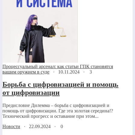
Процессуальный арсенал: как статьи ГПК становятся
вашим оружием в суде
·
10.11.2024
·
3
Борьба с цифровизацией и помощь
от цифровизации
Предисловие Дилемма – борьба с цифровизацией и
помощь от цифровизации. Где эта золотая середина!?
Технический прогресс и оставание при этом...
Новости
·
22.09.2024
·
0