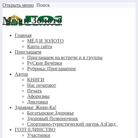
Открыть меню
Поиск
Мёд и Золото
Главная
МЁД И ЗОЛОТО
Карта сайта
Приглашаем
Приглашаем на встречи и в группы
РуСкие Вечёрки
Рубрика: Приглашение
Автор
КНИГИ
Нас печатают
Печать
Афоризмы
Диктовки
Здравмаг Живи-Ка!
Богатырское Здоровье
Здоровый Позвоночник
Спортивно-туристический лагерь АзГард
ГОЗТ ЕДИНСТВО
Участники