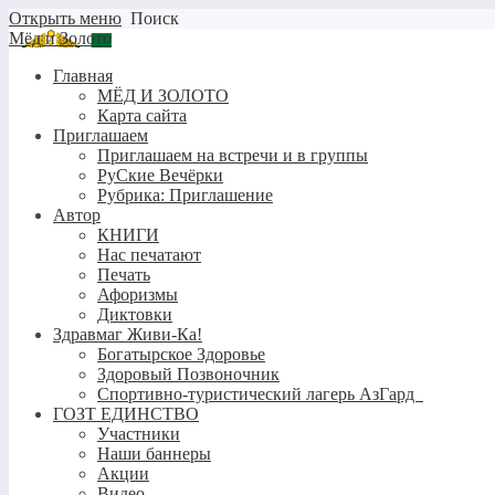
Открыть меню
Поиск
Мёд и Золото
Главная
МЁД И ЗОЛОТО
Карта сайта
Приглашаем
Приглашаем на встречи и в группы
РуСкие Вечёрки
Рубрика: Приглашение
Автор
КНИГИ
Нас печатают
Печать
Афоризмы
Диктовки
Здравмаг Живи-Ка!
Богатырское Здоровье
Здоровый Позвоночник
Спортивно-туристический лагерь АзГард
ГОЗТ ЕДИНСТВО
Участники
Наши баннеры
Акции
Видео