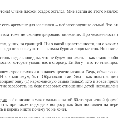
ртона
! Очень плохой осадок остался. Мне всегда до этого казало
у есть аргумент для ювеналки – неблагополучные семьи! Что эт
б этом тоже не сконцентрировано внимание. Про человечность 
 там, у них, за границей. Ни о какой нравственности, ни о каких
не надо никого слушать – вызвала бурю аплодисментов. Но опять э
толь недальновидны, что не будем понимать – как стало вооб
остях, которые уводят нас в сторону. Ей Богу – кто-то этим про
ашем строе психики и в нашем целеполагании. Ведь, объявляя о
 И как минимум, быть Образованными. Увы – как показала диск
разбирает одну (1) наркоманскую семью только); Кто и вовсе пре
ругие заработать на беде правовых отношений детей несмышлёны
еди»
всё описано в максимально сжатой 60-тистраничной форме!
ати, при таком подходе к вопросу, как был поставлен на пере
ь в корень никто почему то не хочет.