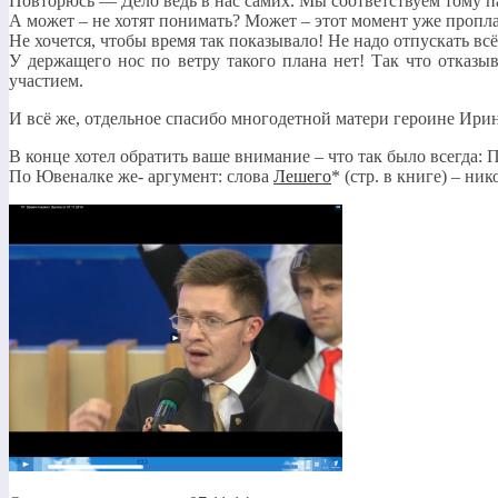
Повторюсь — Дело ведь в нас самих. Мы соответствуем тому 
А может – не хотят понимать? Может – этот момент уже про
Не хочется, чтобы время так показывало! Не надо отпускать всё
У держащего нос по ветру такого плана нет! Так что отказы
участием.
И всё же, отдельное спасибо многодетной матери героине Ирин
В конце хотел обратить ваше внимание – что так было всегда:
По Ювеналке же- аргумент: слова
Лешего
* (стр. в книге) – ни