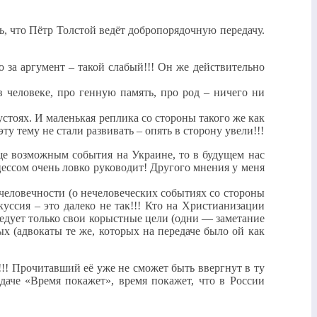
сь, что Пётр Толстой ведёт добропорядочную передачу.
о за аргумент – такой слабый!!! Он же действительно
в человеке, про генную память, про род – ничего ни
 устоях. И маленькая реплика со стороны такого же как
ту тему не стали развивать – опять в сторону увели!!!
ще возможным события на Украине, то в будущем нас
цессом очень ловко руководит! Другого мнения у меня
 человечности (о нечеловеческих событиях со стороны
уссия – это далеко не так!!! Кто на Христианизации
следует только свои корыстные цели (одни — заметание
х (адвокаты те же, которых на передаче было ой как
!! Прочитавший её уже не сможет быть ввергнут в ту
даче «Время покажет», время покажет, что в России