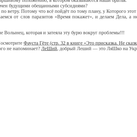
паршивому положению, в котором оказываются наши братья.
плачен будущими обещанными субсидиями?
 по ветру. Потому что всё пойдёт по тому плану, у Которого этот 
ваемся от слов паразитов «Время покажет», и делаем Дела, а 
е Волынец, которая и затеяла эту бурю вокруг проблемы!!!
 Посмотрите
Фауста Гёте
(
стр. 32 в книге «Это присказка. Не сказ
кого не напоминает?
ЛеШий
, добрый Леший — это ЛяШко на Укр