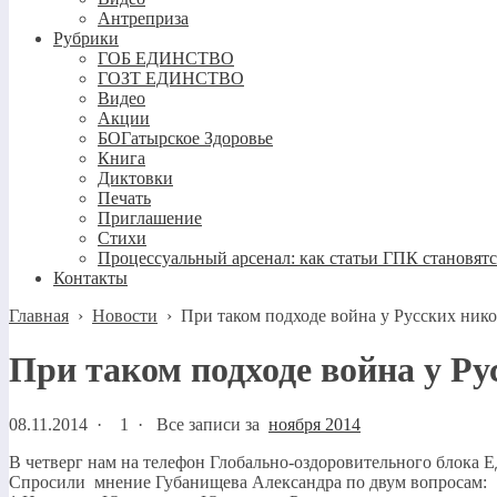
Антреприза
Рубрики
ГОБ ЕДИНСТВО
ГОЗТ ЕДИНСТВО
Видео
Акции
БОГатырское Здоровье
Книга
Диктовки
Печать
Приглашение
Стихи
Процессуальный арсенал: как статьи ГПК становят
Контакты
Главная
›
Новости
›
При таком подходе война у Русских никог
При таком подходе война у Рус
08.11.2014
·
1 ·
Все записи за
ноября 2014
В четверг нам на телефон Глобально-оздоровительного блок
Спросили мнение Губанищева Александра по двум вопросам: