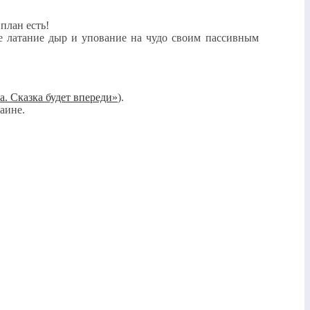
план есть!
не латание дыр и упование на чудо своим пассивным
ка. Сказка будет впереди»
).
аине.