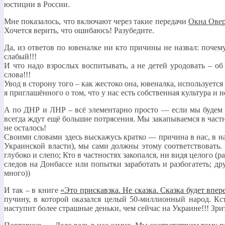
юстиции в России.
Мне показалось, что включают через такие передачи
Окна Ове
Хочется верить, что ошибаюсь! Разубедите.
Да, из ответов по ювеналке ни кто причины не назвал: почем
слабый!!!
И что надо взрослых воспитывать, а не детей уродовать – о
слова!!!
Увод в сторону того – как жестоко она, ювеналка, используется
я приглашённого о том, что у нас есть собственная культура и 
А по ДНР и ЛНР – всё элементарно просто — если мы будем с
всегда ждут ещё большие потрясения. Мы закапываемся в частн
не осталось!
Своими словами здесь выскажусь кратко — причина в нас, в н
Украинской власти), мы сами должны этому соответствовать.
глубоко и слепо; Кто в частностях закопался, ни видя целого (
следов на Донбассе или попытки заработать и разбогатеть; д
много))
И так – в книге
«Это прискавзка. Не сказка. Сказка будет впер
пучину, в которой оказался целый 50-миллионный народ. Кст
наступит более страшные деньки, чем сейчас на Украине!!! Зрит