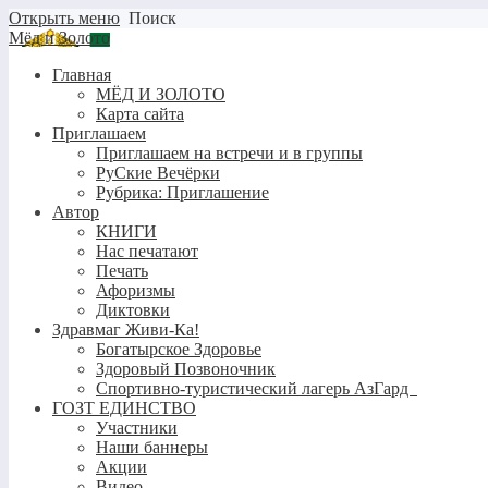
Открыть меню
Поиск
Мёд и Золото
Главная
МЁД И ЗОЛОТО
Карта сайта
Приглашаем
Приглашаем на встречи и в группы
РуСкие Вечёрки
Рубрика: Приглашение
Автор
КНИГИ
Нас печатают
Печать
Афоризмы
Диктовки
Здравмаг Живи-Ка!
Богатырское Здоровье
Здоровый Позвоночник
Спортивно-туристический лагерь АзГард
ГОЗТ ЕДИНСТВО
Участники
Наши баннеры
Акции
Видео