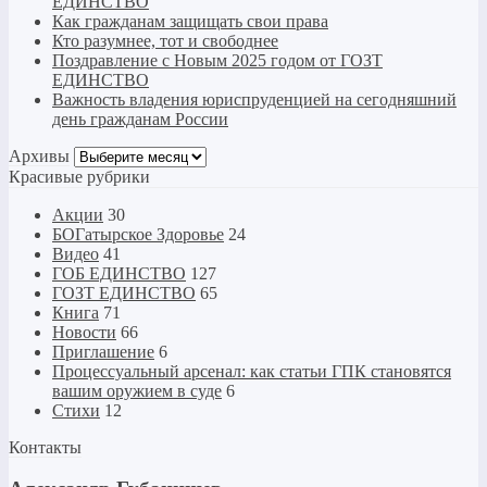
ЕДИНСТВО
Как гражданам защищать свои права
Кто разумнее, тот и свободнее
Поздравление с Новым 2025 годом от ГОЗТ
ЕДИНСТВО
Важность владения юриспруденцией на сегодняшний
день гражданам России
Архивы
Архивы
Красивые рубрики
Акции
30
БОГатырское Здоровье
24
Видео
41
ГОБ ЕДИНСТВО
127
ГОЗТ ЕДИНСТВО
65
Книга
71
Новости
66
Приглашение
6
Процессуальный арсенал: как статьи ГПК становятся
вашим оружием в суде
6
Стихи
12
Контакты