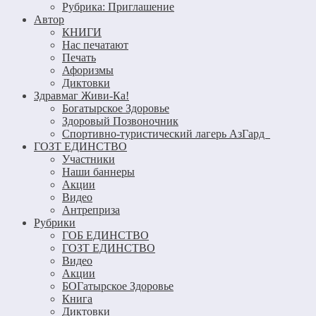
Рубрика: Приглашение
Автор
КНИГИ
Нас печатают
Печать
Афоризмы
Диктовки
Здравмаг Живи-Ка!
Богатырское Здоровье
Здоровый Позвоночник
Спортивно-туристический лагерь АзГард
ГОЗТ ЕДИНСТВО
Участники
Наши баннеры
Акции
Видео
Антреприза
Рубрики
ГОБ ЕДИНСТВО
ГОЗТ ЕДИНСТВО
Видео
Акции
БОГатырское Здоровье
Книга
Диктовки