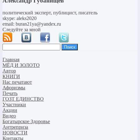
Александр Губанищев
политический эксперт, публицист, писатель
skype: aleks2020
email: buran21ya@yandex.ru
Следуйте за мной
Найти:
Главная
МЁД И ЗОЛОТО
Автор
КНИГИ
Нас печатают
Афоризмы
Печать
ГОЗТ ЕДИНСТВО
Участники
Акции
Видео
Богатырское Здоровье
Антреприза
НОВОСТИ
Контакты