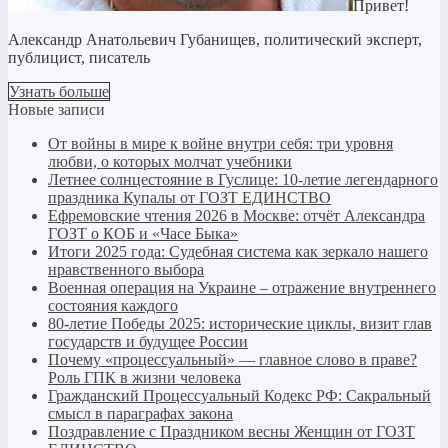
Привет!
Александр Анатольевич Губанищев, политический эксперт,
публицист, писатель
Узнать больше
Новые записи
От войны в мире к войне внутри себя: три уровня
любви, о которых молчат учебники
Летнее солнцестояние в Гуслице: 10-летие легендарного
праздника Купалы от ГОЗТ ЕДИНСТВО
Ефремовские чтения 2026 в Москве: отчёт Александра
ГОЗТ о КОБ и «Часе Быка»
Итоги 2025 года: Судебная система как зеркало нашего
нравственного выбора
Военная операция на Украине – отражение внутреннего
состояния каждого
80-летие Победы 2025: исторические циклы, визит глав
государств и будущее России
Почему «процессуальный» — главное слово в праве?
Роль ГПК в жизни человека
Гражданский Процессуальный Кодекс РФ: Сакральный
смысл в параграфах закона
Поздравление с Праздником весны Женщин от ГОЗТ