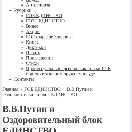
Антреприза
Рубрики
ГОБ ЕДИНСТВО
ГОЗТ ЕДИНСТВО
Видео
Акции
БОГатырское Здоровье
Книга
Диктовки
Печать
Приглашение
Стихи
Процессуальный арсенал: как статьи ГПК
становятся вашим оружием в суде
Контакты
Главная
›
ГОБ ЕДИНСТВО
›
В.В.Путин и
Оздоровительный блок ЕДИНСТВО
В.В.Путин и
Оздоровительный блок
ЕДИНСТВО