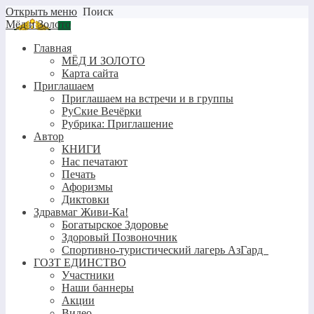
Открыть меню
Поиск
Мёд и Золото
Главная
МЁД И ЗОЛОТО
Карта сайта
Приглашаем
Приглашаем на встречи и в группы
РуСкие Вечёрки
Рубрика: Приглашение
Автор
КНИГИ
Нас печатают
Печать
Афоризмы
Диктовки
Здравмаг Живи-Ка!
Богатырское Здоровье
Здоровый Позвоночник
Спортивно-туристический лагерь АзГард
ГОЗТ ЕДИНСТВО
Участники
Наши баннеры
Акции
Видео