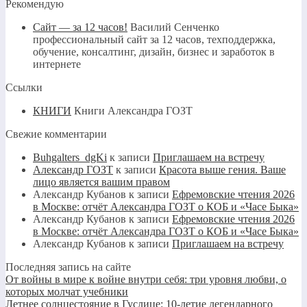
Рекомендую
Сайт — за 12 часов!
Василий Сенченко
профессиональный сайт за 12 часов, техподдержка,
обучение, консалтинг, дизайн, бизнес и заработок в
интернете
Ссылки
КНИГИ
Книги Александра ГОЗТ
Свежие комментарии
Buhgalters_dgKi
к записи
Приглашаем на встречу
Александр ГОЗТ
к записи
Красота выше гения. Ваше
лицо является вашим правом
Александр Кубанов
к записи
Ефремовские чтения 2026
в Москве: отчёт Александра ГОЗТ о КОБ и «Часе Быка»
Александр Кубанов
к записи
Ефремовские чтения 2026
в Москве: отчёт Александра ГОЗТ о КОБ и «Часе Быка»
Александр Кубанов
к записи
Приглашаем на встречу
Последняя запись на сайте
От войны в мире к войне внутри себя: три уровня любви, о
которых молчат учебники
Летнее солнцестояние в Гуслице: 10-летие легендарного