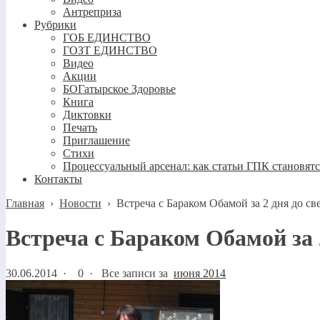
Антреприза
Рубрики
ГОБ ЕДИНСТВО
ГОЗТ ЕДИНСТВО
Видео
Акции
БОГатырское Здоровье
Книга
Диктовки
Печать
Приглашение
Стихи
Процессуальный арсенал: как статьи ГПК становят
Контакты
Главная
›
Новости
›
Встреча с Бараком Обамой за 2 дня до с
Встреча с Бараком Обамой за
30.06.2014
·
0 ·
Все записи за
июня 2014