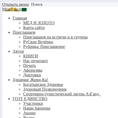
Открыть меню
Поиск
Мёд и Золото
Главная
МЁД И ЗОЛОТО
Карта сайта
Приглашаем
Приглашаем на встречи и в группы
РуСкие Вечёрки
Рубрика: Приглашение
Автор
КНИГИ
Нас печатают
Печать
Афоризмы
Диктовки
Здравмаг Живи-Ка!
Богатырское Здоровье
Здоровый Позвоночник
Спортивно-туристический лагерь АзГард
ГОЗТ ЕДИНСТВО
Участники
Наши баннеры
Акции
Видео