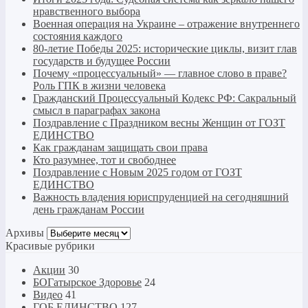
нравственного выбора
Военная операция на Украине – отражение внутреннего
состояния каждого
80-летие Победы 2025: исторические циклы, визит глав
государств и будущее России
Почему «процессуальный» — главное слово в праве?
Роль ГПК в жизни человека
Гражданский Процессуальный Кодекс РФ: Сакральный
смысл в параграфах закона
Поздравление с Праздником весны Женщин от ГОЗТ
ЕДИНСТВО
Как гражданам защищать свои права
Кто разумнее, тот и свободнее
Поздравление с Новым 2025 годом от ГОЗТ
ЕДИНСТВО
Важность владения юриспруденцией на сегодняшний
день гражданам России
Архивы
Архивы
Красивые рубрики
Акции
30
БОГатырское Здоровье
24
Видео
41
ГОБ ЕДИНСТВО
127