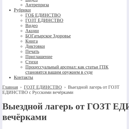
Антреприза
Рубрики
ГОБ ЕДИНСТВО
ГОЗТ ЕДИНСТВО
Видео
Акции
БОГатырское Здоровье
Книга
Диктовки
Печать
Приглашение
Стихи
Процессуальный арсенал: как статьи ГПК
становятся вашим оружием в суде
Контакты
Главная
›
ГОЗТ ЕДИНСТВО
›
Выездной лагерь от ГОЗТ
ЕДИНСТВО с Русскими вечёрками
Выездной лагерь от ГОЗТ Е
вечёрками