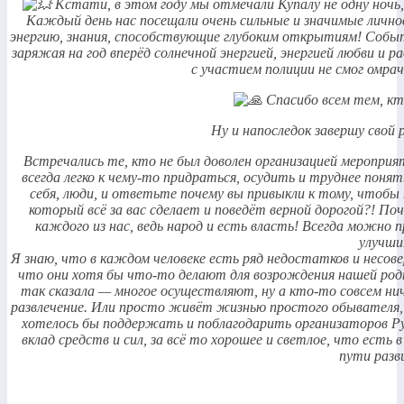
Кстати, в этом году мы отмечали Купалу не одну ночь, а
Каждый день нас посещали очень сильные и значимые личнос
энергию, знания, способствующие глубоким открытиям! Событ
заряжая на год вперёд солнечной энергией, энергией любви и 
с участием полиции не смог омрач
Спасибо всем тем, кто
Ну и напоследок завершу свой
Встречались те, кто не был доволен организацией мероприя
всегда легко к чему-то придраться, осудить и труднее поня
себя, люди, и ответьте почему вы привыкли к тому, чтобы 
который всё за вас сделает и поведёт верной дорогой?! По
каждого из нас, ведь народ и есть власть! Всегда можно
улучши
Я знаю, что в каждом человеке есть ряд недостатков и несове
что они хотя бы что-то делают для возрождения нашей родно
так сказала — многое осуществляют, ну а кто-то совсем ни
развлечение. Или просто живёт жизнью простого обывателя, 
хотелось бы поддержать и поблагодарить организаторов Р
вклад средств и сил, за всё то хорошее и светлое, что есть 
пути разв