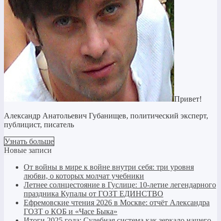
Привет!
Александр Анатольевич Губанищев, политический эксперт,
публицист, писатель
Узнать больше
Новые записи
От войны в мире к войне внутри себя: три уровня
любви, о которых молчат учебники
Летнее солнцестояние в Гуслице: 10-летие легендарного
праздника Купалы от ГОЗТ ЕДИНСТВО
Ефремовские чтения 2026 в Москве: отчёт Александра
ГОЗТ о КОБ и «Часе Быка»
Итоги 2025 года: Судебная система как зеркало нашего