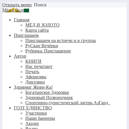
Открыть меню
Поиск
Мёд и Золото
Главная
МЁД И ЗОЛОТО
Карта сайта
Приглашаем
Приглашаем на встречи и в группы
РуСкие Вечёрки
Рубрика: Приглашение
Автор
КНИГИ
Нас печатают
Печать
Афоризмы
Диктовки
Здравмаг Живи-Ка!
Богатырское Здоровье
Здоровый Позвоночник
Спортивно-туристический лагерь АзГард
ГОЗТ ЕДИНСТВО
Участники
Наши баннеры
Акции
Видео