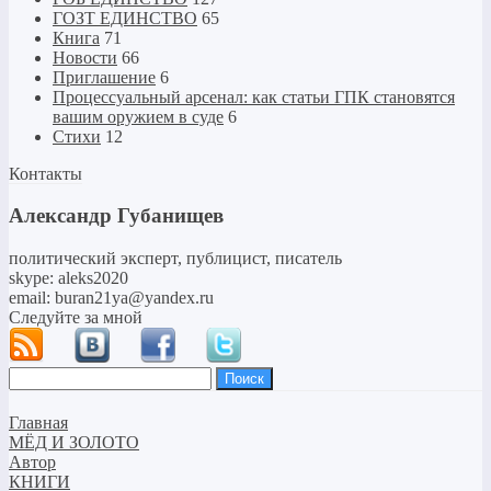
ГОЗТ ЕДИНСТВО
65
Книга
71
Новости
66
Приглашение
6
Процессуальный арсенал: как статьи ГПК становятся
вашим оружием в суде
6
Стихи
12
Контакты
Александр Губанищев
политический эксперт, публицист, писатель
skype: aleks2020
email: buran21ya@yandex.ru
Следуйте за мной
Найти:
Главная
МЁД И ЗОЛОТО
Автор
КНИГИ