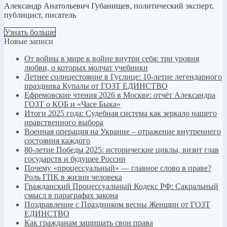
Александр Анатольевич Губанищев, политический эксперт,
публицист, писатель
Узнать больше
Новые записи
От войны в мире к войне внутри себя: три уровня
любви, о которых молчат учебники
Летнее солнцестояние в Гуслице: 10-летие легендарного
праздника Купалы от ГОЗТ ЕДИНСТВО
Ефремовские чтения 2026 в Москве: отчёт Александра
ГОЗТ о КОБ и «Часе Быка»
Итоги 2025 года: Судебная система как зеркало нашего
нравственного выбора
Военная операция на Украине – отражение внутреннего
состояния каждого
80-летие Победы 2025: исторические циклы, визит глав
государств и будущее России
Почему «процессуальный» — главное слово в праве?
Роль ГПК в жизни человека
Гражданский Процессуальный Кодекс РФ: Сакральный
смысл в параграфах закона
Поздравление с Праздником весны Женщин от ГОЗТ
ЕДИНСТВО
Как гражданам защищать свои права