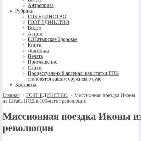
Антреприза
Рубрики
ГОБ ЕДИНСТВО
ГОЗТ ЕДИНСТВО
Видео
Акции
БОГатырское Здоровье
Книга
Диктовки
Печать
Приглашение
Стихи
Процессуальный арсенал: как статьи ГПК
становятся вашим оружием в суде
Контакты
Главная
›
ГОЗТ ЕДИНСТВО
›
Миссионная поездка Иконы
из Штаба НОД в 100-летие революции
Миссионная поездка Иконы и
революции