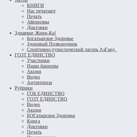
КНИГИ
Нас печатают
Печать
Афоризмы
Диктовки
Здравмаг Живи-Ка!
Богатырское Здоровье
Здоровый Позвоночник
Спортивно-туристический лагерь АзГард
ГОЗТ ЕДИНСТВО
Участники
Наши баннеры
Акции
Видео
Антреприза
Рубрики
ГОБ ЕДИНСТВО
ГОЗТ ЕДИНСТВО
Видео
Акции
БОГатырское Здоровье
Книга
Диктовки
Печать