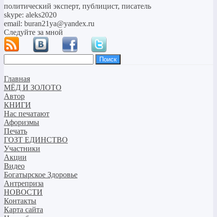
политический эксперт, публицист, писатель
skype: aleks2020
email: buran21ya@yandex.ru
Следуйте за мной
Найти:
Главная
МЁД И ЗОЛОТО
Автор
КНИГИ
Нас печатают
Афоризмы
Печать
ГОЗТ ЕДИНСТВО
Участники
Акции
Видео
Богатырское Здоровье
Антреприза
НОВОСТИ
Контакты
Карта сайта