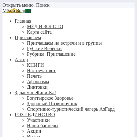
Открыть меню
Поиск
Мёд и Золото
Главная
МЁД И ЗОЛОТО
Карта сайта
Приглашаем
Приглашаем на встречи и в группы
РуСкие Вечёрки
Рубрика: Приглашение
Автор
КНИГИ
Нас печатают
Печать
Афоризмы
Диктовки
Здравмаг Живи-Ка!
Богатырское Здоровье
Здоровый Позвоночник
Спортивно-туристический лагерь АзГард
ГОЗТ ЕДИНСТВО
Участники
Наши баннеры
Акции
Видео