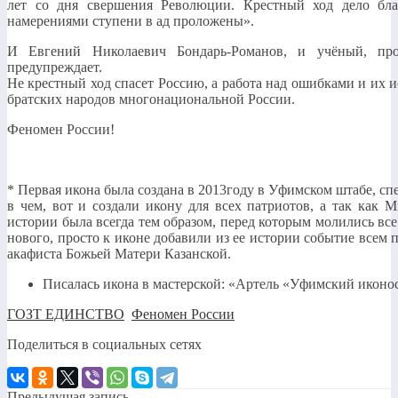
лет со дня свершения Революции. Крестный ход дело бла
намерениями ступени в ад проложены».
И Евгений Николаевич Бондарь-Романов, и учёный, про
предупреждает.
Не крестный ход спасет Россию, а работа над ошибками и их 
братских народов многонациональной России.
Феномен России!
* Первая икона была создана в 2013году в Уфимском штабе, сп
в чем, вот и создали икону для всех патриотов, а так как
истории была всегда тем образом, перед которым молились вс
нового, просто к иконе добавили из ее истории событие всем п
акафиста Божьей Матери Казанской.
Писалась икона в мастерской: «Артель «Уфимский иконо
ГОЗТ ЕДИНСТВО
,
Феномен России
Поделиться в социальных сетях
Предыдущая запись