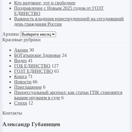
Кто разумнее, тот и свободнее
Поздравление с Новым 2025 годом от ГОЗТ
ЕДИНСТВО
Важность владения юриспруденцией на сегодняшний
день гражданам России
Архивы
Архивы
Красивые рубрики
Акции
30
БОГатырское Здоровье
24
Видео
41
ГОБ ЕДИНСТВО
127
ГОЗТ ЕДИНСТВО
65
Книга
71
Новости
66
Приглашение
6
Процессуальный арсенал: как статьи ГПК становятся
вашим оружием в суде
6
Стихи
12
Контакты
Александр Губанищев