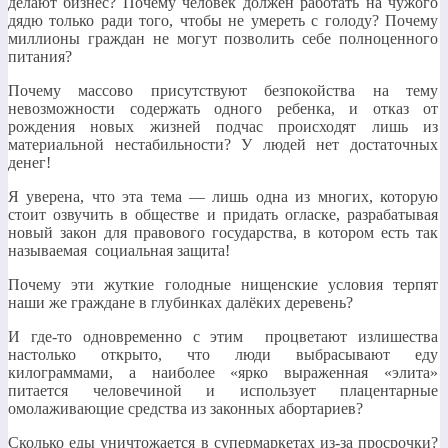
делают бизнес? Почему человек должен работать на чужого
дядю только ради того, чтобы не умереть с голоду? Почему
миллионы граждан не могут позволить себе полноценного
питания?
Почему массово присутствуют безпокойства на тему
невозможности содержать одного ребенка, и отказ от
рождения новых жизней подчас происходят лишь из
материальной нестабильности? У людей нет достаточных
денег!
Я уверена, что эта тема — лишь одна из многих, которую
стоит озвучить в обществе и придать огласке, разрабатывая
новый закон для правового государства, в котором есть так
называемая социальная защита!
Почему эти жуткие голодные нищенские условия терпят
наши же граждане в глубинках далёких деревень?
И где-то одновременно с этим процветают излишества
настолько открыто, что люди выбрасывают еду
килограммами, а наиболее «ярко выраженная «элита»
питается человечиной и использует плацентарные
омолаживающие средства из законных абортариев?
Сколько еды уничтожается в супермаркетах из-за просрочки?