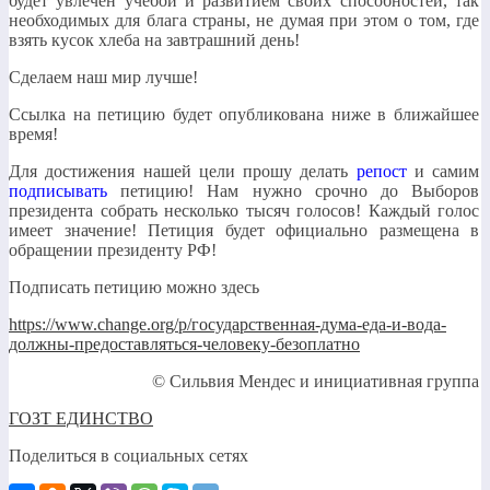
будет увлечен учёбой и развитием своих способностей, так
необходимых для блага страны, не думая при этом о том, где
взять кусок хлеба на завтрашний день!
Сделаем наш мир лучше!
Ссылка на петицию будет опубликована ниже в ближайшее
время!
Для достижения нашей цели прошу делать
репост
и самим
подписывать
петицию! Нам нужно срочно до Выборов
президента собрать несколько тысяч голосов! Каждый голос
имеет значение! Петиция будет официально размещена в
обращении президенту РФ!
Подписать петицию можно здесь
https://www.change.org/p/государственная-дума-еда-и-вода-
должны-предоставляться-человеку-безоплатно
© Сильвия Мендес и инициативная группа
ГОЗТ ЕДИНСТВО
Поделиться в социальных сетях