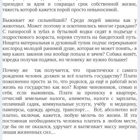
приходил за ядом и сокращал срок собственной жизни,
тяжесть которой кажется порой просто невыносимой.
Выживает же сильнейший? Среди людей законы как у
животных. Может поэтому и оскотинились многие граждане?
С папиросой в зубах и бутылкой водки сидят в подъезде с
подросткового возраста, норовя ступить на бандитский путь.
Нищета материальная и духовный тупик подчас перекрывают
кислород молодой ранимой душе, которая не может понять,- в
мир каких законов она вообще попала и зачем? Собака живёт,
изредка получая подачки, но человеку же нужно большее!
Почему же так получается, что практически с самого
рождения человек должен за всё платить государству? Плати
пожизненно просто за то, что родился, да ещё и работай всю
жизнь на государство как вол? Корми чиновников, семью и
себя, если выживешь. Плати за прописку в квартире,
отчисляй земельные налоги, алименты, налоги с зарплаты,
оплачивай садик, коммунальные услуги, учёбу и медицину,
памперсы, одежду, аренду, транспорт… Всё, абсолютно всё
платно, включая, кажется, любую мелочь по жизни. И эта
постоянная необходимость человека платить в любом месте,
где бы он не оказался, удручает и вытягивает массу энергии,
лишая жизненных сил…