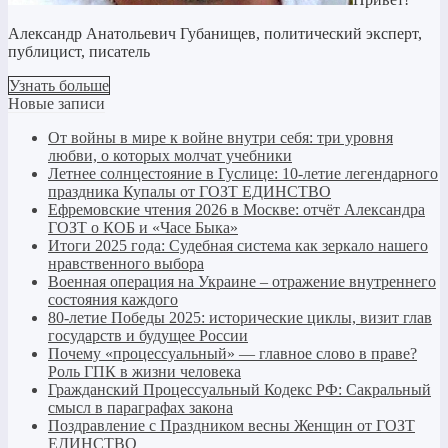
Александр Анатольевич Губанищев, политический эксперт,
публицист, писатель
Узнать больше
Новые записи
От войны в мире к войне внутри себя: три уровня
любви, о которых молчат учебники
Летнее солнцестояние в Гуслице: 10-летие легендарного
праздника Купалы от ГОЗТ ЕДИНСТВО
Ефремовские чтения 2026 в Москве: отчёт Александра
ГОЗТ о КОБ и «Часе Быка»
Итоги 2025 года: Судебная система как зеркало нашего
нравственного выбора
Военная операция на Украине – отражение внутреннего
состояния каждого
80-летие Победы 2025: исторические циклы, визит глав
государств и будущее России
Почему «процессуальный» — главное слово в праве?
Роль ГПК в жизни человека
Гражданский Процессуальный Кодекс РФ: Сакральный
смысл в параграфах закона
Поздравление с Праздником весны Женщин от ГОЗТ
ЕДИНСТВО