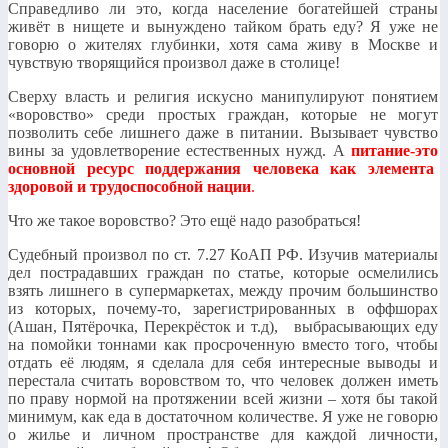
Справедливо ли это, когда население богатейшей страны
живёт в нищете и вынуждено тайком брать еду? Я уже не
говорю о жителях глубинки, хотя сама живу в Москве и
чувствую творящийся произвол даже в столице!
Сверху власть и религия искусно манипулируют понятием
«воровство» среди простых граждан, которые не могут
позволить себе лишнего даже в питании. Вызывает чувство
вины за удовлетворение естественных нужд. А
питание-это
основной ресурс поддержания человека как элемента
здоровой и трудоспособной нации
.
Что же такое воровство? Это ещё надо разобраться!
Судебный произвол по ст. 7.27 КоАП РФ. Изучив материалы
дел пострадавших граждан по статье, которые осмелились
взять лишнего в супермаркетах, между прочим большинство
из которых, почему-то, зарегистрированных в оффшорах
(Ашан, Пятёрочка, Перекрёсток и т.д), выбрасывающих еду
на помойки тоннами как просроченную вместо того, чтобы
отдать её людям, я сделала для себя интересные выводы и
перестала считать воровством то, что человек должен иметь
по праву нормой на протяжении всей жизни – хотя бы такой
минимум, как еда в достаточном количестве. Я уже не говорю
о жилье и личном пространстве для каждой личности,