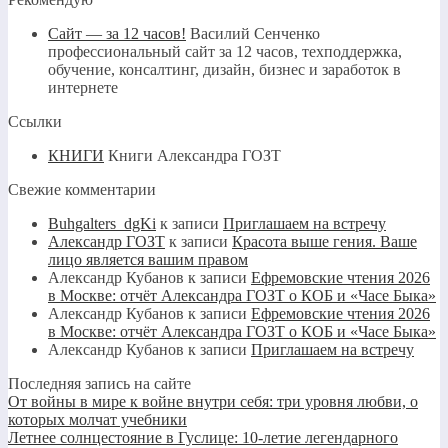
Сайт — за 12 часов!
Василий Сенченко
профессиональный сайт за 12 часов, техподдержка,
обучение, консалтинг, дизайн, бизнес и заработок в
интернете
Ссылки
КНИГИ
Книги Александра ГОЗТ
Свежие комментарии
Buhgalters_dgKi
к записи
Приглашаем на встречу
Александр ГОЗТ
к записи
Красота выше гения. Ваше
лицо является вашим правом
Александр Кубанов
к записи
Ефремовские чтения 2026
в Москве: отчёт Александра ГОЗТ о КОБ и «Часе Быка»
Александр Кубанов
к записи
Ефремовские чтения 2026
в Москве: отчёт Александра ГОЗТ о КОБ и «Часе Быка»
Александр Кубанов
к записи
Приглашаем на встречу
Последняя запись на сайте
От войны в мире к войне внутри себя: три уровня любви, о
которых молчат учебники
Летнее солнцестояние в Гуслице: 10-летие легендарного