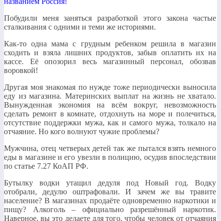
названием Россия!
Побудили меня заняться разработкой этого закона частые
сталкивания с одними и теми же историями.
Как-то одна мама с грудным ребенком решила в магазин
сходить и взяла лишних продуктов, забыв оплатить их на
кассе. Её опозорил весь магазинный персонал, обозвав
воровкой!
Другая моя знакомая по нужде тоже периодически выносила
еду из магазина. Материнских выплат на жизнь не хватало.
Вынужденная экономия на всём вокруг, невозможность
сделать ремонт в комнате, отдохнуть на море и полечиться,
отсутствие поддержки мужа, как и самого мужа, толкало на
отчаяние. Но кого волнуют чужие проблемы?
Мужчина, отец четверых детей так же пытался взять немного
еды в магазине и его увезли в полицию, осудив впоследствии
по статье 7.27 КоАП РФ.
Бутылку водки утащил дедуля под Новый год. Водку
отобрали, дедулю оштрафовали. И зачем же вы травите
население? В магазинах продаёте одновременно наркотики и
пищу? Алкоголь – официально разрешённый наркотик.
Наверное, вы это делаете для того, чтобы человек от отчаяния