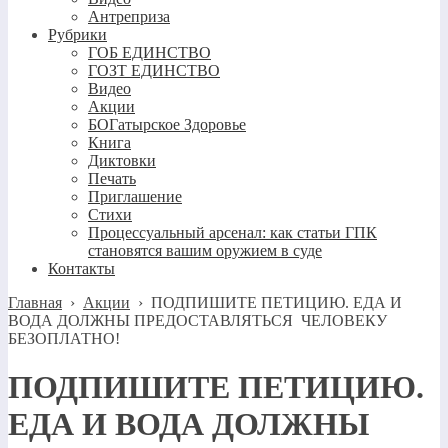
Антреприза
Рубрики
ГОБ ЕДИНСТВО
ГОЗТ ЕДИНСТВО
Видео
Акции
БОГатырское Здоровье
Книга
Диктовки
Печать
Приглашение
Стихи
Процессуальный арсенал: как статьи ГПК
становятся вашим оружием в суде
Контакты
Главная
›
Акции
›
ПОДПИШИТЕ ПЕТИЦИЮ. ЕДА И
ВОДА ДОЛЖНЫ ПРЕДОСТАВЛЯТЬСЯ ЧЕЛОВЕКУ
БЕЗОПЛАТНО!
ПОДПИШИТЕ ПЕТИЦИЮ.
ЕДА И ВОДА ДОЛЖНЫ