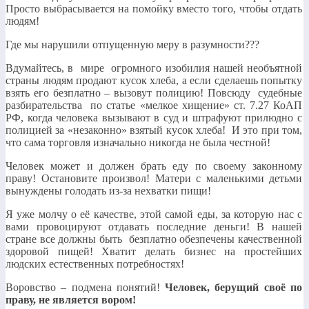
Просто выбрасывается на помойку вместо того, чтобы отдать
людям!
Где мы нарушили отпущенную меру в разумности???
Вдумайтесь, в мире огромного изобилия нашей необъятной
страны людям продают кусок хлеба, а если сделаешь попытку
взять его безплатно – вызовут полицию! Повсюду судебные
разбирательства по статье «мелкое хищение» ст. 7.27 КоАП
РФ, когда человека вызывают в суд и штрафуют прилюдно с
полицией за «незаконно» взятый кусок хлеба! И это при том,
что сама торговля изначально никогда не была честной!
Человек может и должен брать еду по своему законному
праву! Остановите произвол! Матери с маленькими детьми
вынуждены голодать из-за нехватки пищи!
Я уже молчу о её качестве, этой самой еды, за которую нас с
вами провоцируют отдавать последние деньги! В нашей
стране все должны быть безплатно обезпечены качественной
здоровой пищей! Хватит делать бизнес на простейших
людских естественных потребностях!
Воровство – подмена понятий!
Человек, берущий своё по
праву, не является вором!