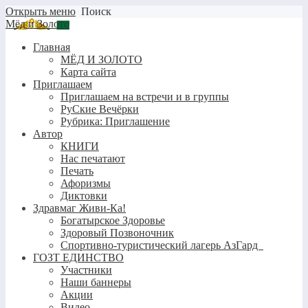
Открыть меню
Поиск
Мёд и Золото
Главная
МЁД И ЗОЛОТО
Карта сайта
Приглашаем
Приглашаем на встречи и в группы
РуСкие Вечёрки
Рубрика: Приглашение
Автор
КНИГИ
Нас печатают
Печать
Афоризмы
Диктовки
Здравмаг Живи-Ка!
Богатырское Здоровье
Здоровый Позвоночник
Спортивно-туристический лагерь АзГард
ГОЗТ ЕДИНСТВО
Участники
Наши баннеры
Акции
Видео