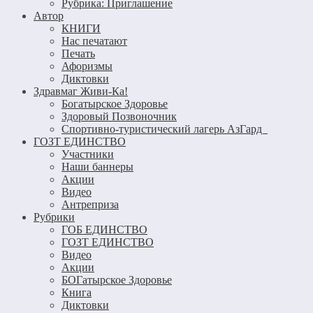
Рубрика: Приглашение
Автор
КНИГИ
Нас печатают
Печать
Афоризмы
Диктовки
Здравмаг Живи-Ка!
Богатырское Здоровье
Здоровый Позвоночник
Спортивно-туристический лагерь АзГард
ГОЗТ ЕДИНСТВО
Участники
Наши баннеры
Акции
Видео
Антреприза
Рубрики
ГОБ ЕДИНСТВО
ГОЗТ ЕДИНСТВО
Видео
Акции
БОГатырское Здоровье
Книга
Диктовки