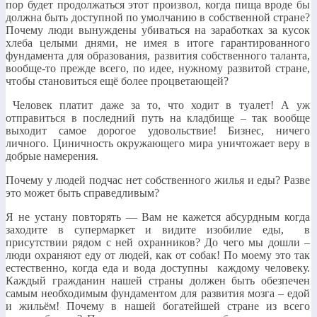
пор будет продолжаться этот произвол, когда пища вроде бы
должна быть доступной по умолчанию в собственной стране?
Почему люди вынуждены убиваться на заработках за кусок
хлеба целыми днями, не имея в итоге гарантированного
фундамента для образования, развития собственного таланта,
вообще-то прежде всего, по идее, нужному развитой стране,
чтобы становиться ещё более процветающей?
Человек платит даже за то, что ходит в туалет! А уж
отправиться в последний путь на кладбище – так вообще
выходит самое дорогое удовольствие! Бизнес, ничего
личного. Циничность окружающего мира уничтожает веру в
добрые намерения.
Почему у людей подчас нет собственного жилья и еды? Разве
это может быть справедливым?
Я не устану повторять — Вам не кажется абсурдным когда
заходите в супермаркет и видите изобилие еды, в
присутствии рядом с ней охранников? До чего мы дошли –
люди охраняют еду от людей, как от собак! По моему это так
естественно, когда еда и вода доступны каждому человеку.
Каждый гражданин нашей страны должен быть обезпечен
самым необходимым фундаментом для развития мозга – едой
и жильём! Почему в нашей богатейшей стране из всего