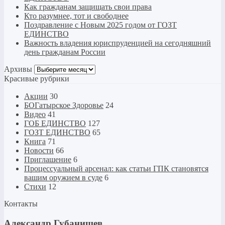
Как гражданам защищать свои права
Кто разумнее, тот и свободнее
Поздравление с Новым 2025 годом от ГОЗТ
ЕДИНСТВО
Важность владения юриспруденцией на сегодняшний
день гражданам России
Архивы
Архивы
Красивые рубрики
Акции
30
БОГатырское Здоровье
24
Видео
41
ГОБ ЕДИНСТВО
127
ГОЗТ ЕДИНСТВО
65
Книга
71
Новости
66
Приглашение
6
Процессуальный арсенал: как статьи ГПК становятся
вашим оружием в суде
6
Стихи
12
Контакты
Александр Губанищев