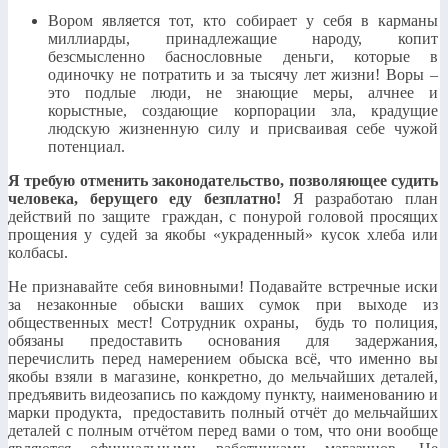
Вором является тот, кто собирает у себя в карманы
миллиарды, принадлежащие народу, копит
безсмысленно баснословные деньги, которые в
одиночку не потратить и за тысячу лет жизни! Воры –
это подлые люди, не знающие меры, алчнее и
корыстные, создающие корпорации зла, крадущие
людскую жизненную силу и присваивая себе чужой
потенциал.
Я требую отменить законодательство, позволяющее судить
человека, берущего еду безплатно!
Я разработаю план
действий по защите граждан, с понурой головой просящих
прощения у судей за якобы «украденный» кусок хлеба или
колбасы.
Не признавайте себя виновными! Подавайте встречные иски
за незаконные обыски ваших сумок при выходе из
общественных мест! Сотрудник охраны, будь то полиция,
обязаны предоставить основания для задержания,
перечислить перед намерением обыска всё, что именно вы
якобы взяли в магазине, конкретно, до мельчайших деталей,
предъявить видеозапись по каждому пункту, наименованию и
марки продукта, предоставить полный отчёт до мельчайших
деталей с полным отчётом перед вами о том, что они вообще